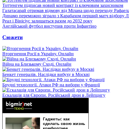
Тоттенгем підписав новий контракт із ключовим захисником
Галатасарай отримав відмову від Мілана щодо переходу Рафаел
Динамо переможно зіграло з Карабахом перший матч відбору Л
Реал і Вінісіус залишаться разом до 2032 року
Англійський футбол виступив проти Інфантіно
Сюжети
Вторгнення Росії в Україну. Онлайн
Війна на Близькому Сході. Онлайн
Бенкет генералів. Наслідки вибуху в Москві
Брудні технології. Атаки РФ на вибори у Франції
Ескалація для Європи. Російський дрон в Лейпцигу