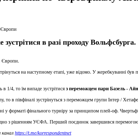
е зустрітися в разі проходу Вольфсбурга.
и Європи.
зустрінуться на наступному етапі, уже відомо. У жеребкуванні був
 в 1/4, то їм випаде зустрітися
з переможцем пари Базель - Ай
у, то в півфіналі зустрінуться з переможцем групи Інтер / Хетафе
ні у форматі фінального турніру за принципом плей-оф. Чвертьфі
гідно з рішенням УЄФА. Перший поєдинок завершився перемогою у
ш канал
https://t.me/korrespondentnet