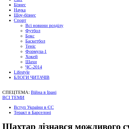
Бізнес
Наука
Шоу-бізнес
Спорт
Всі новини розділу
Футбол
Бокс
Баскетбол
Теніс
Формула-1
Хокей
Шахи
ЧС-2014
Lifestyle
БЛОГИ ЧИТАЧІВ
СПЕЦТЕМА:
Війна в Ірані
ВСІ ТЕМИ
Вступ України в ЄС
Теракт в Барселоні
Шахтар дізнався можливого с