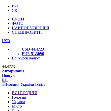
РУС
УКР
ВІДЕО
ФОТО
НАЙПОПУЛЯРНІШІ
СПЕЦПРОЕКТИ
USD
USD
44.4723
EUR
51.3096
Всі курси валют
44.4723
Авторизація
Пошук
RU
ВСІ РОЗДІЛИ
Головна
Україна
Місто
Світ