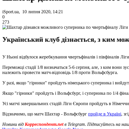
iSport.ua, 10 липня 2020, 14:21
0
273
Український клуб дізнається, з ким мож
У Ньоні відбулося жеребкування чвертьфіналів і півфіналів Ліг
Переможці стадії 1/8 визначаться 5-6 серпня, але, з ким вони 
належить провести матч-відповідь 1/8 проти Вольфсбурга.
У разі, якщо "гірники" пройдуть німецького суперника і вийдуть
Якщо "гірники" пройдуть і Вольфсбург, і суперника по 1/4 фінал
Усі матчі завершальних стадій Ліги Європи пройдуть в Німеччи
Відзначимо, що матч Шахтар - Вольфсбург
пройде в Україні
, з
Новини від
Корреспондент.net
в Telegram. Підписуйтесь на на