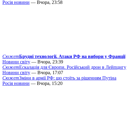
Росія новини
— Вчора, 23:58
Сюжет
Брудні технології. Атаки РФ на вибори у Франції
Новини світу
— Вчора, 23:39
Сюжет
Ескалація для Європи. Російський дрон в Лейпцигу
Новини світу
— Вчора, 17:07
Сюжет
Зміни в армії РФ: що стоїть за рішенням Путіна
Росія новини
— Вчора, 15:20