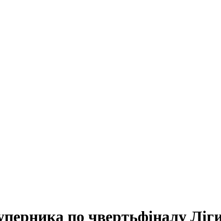
уперника по чвертьфіналу Ліг