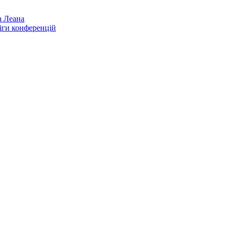
а Леана
іги конференцій