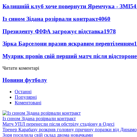
Колишній клуб хоче повернути Яремчука - ЗМІ
54
Із сином Зідана розірвали контракт
4060
Президенту ФІФА загрожує відставка
1978
Зірка Барселони вразив яскравим перевтіленням
1
Мудрик провів свій перший матч після відсторон
Читати коментарі
Новини футболу
Останні
Популярні
Коментовані
Із сином Зідана розірвали контракт
Матч УПЛ перенесли після обстрілу стадіону в Одесі
Тренер Карабаху розкрив головну причину поразки від Динамо
Зоря посилила свій склад двома новачками