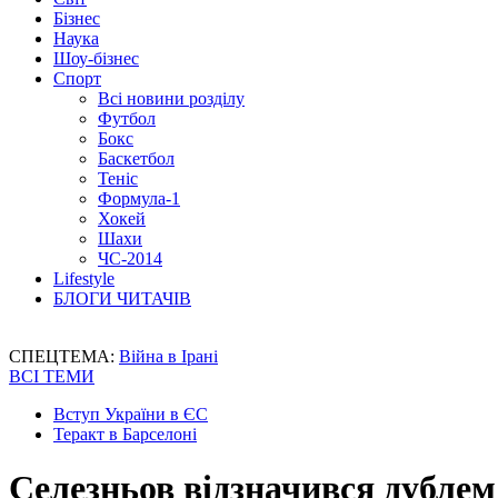
Бізнес
Наука
Шоу-бізнес
Спорт
Всі новини розділу
Футбол
Бокс
Баскетбол
Теніс
Формула-1
Хокей
Шахи
ЧС-2014
Lifestyle
БЛОГИ ЧИТАЧІВ
СПЕЦТЕМА:
Війна в Ірані
ВСІ ТЕМИ
Вступ України в ЄС
Теракт в Барселоні
Селезньов відзначився дублем