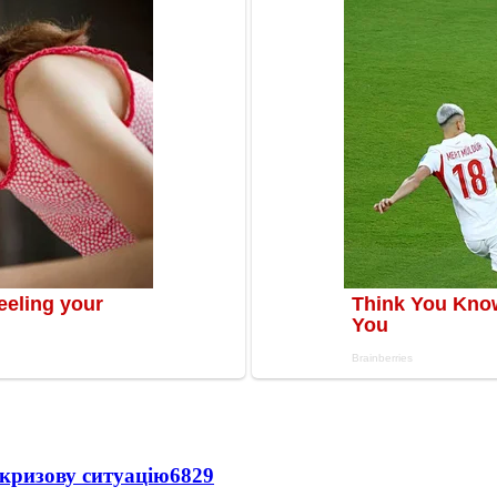
кризову ситуацію
6829