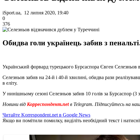
iSport.ua, 12 липня 2020, 19:40
0
376
Обидва голи українець забив з пенальті
Український форвард турецького Бурсаспора Євген Селезньов в
Селезньов забив на 24-й і 40-й хвилині, обидва рази реалізував
в еліту.
У нинішньому сезоні Селезньов забив 10 голів за Бурсаспор (3 з 
Новини від
Корреспондент.net
в Telegram. Підписуйтесь на на
Читайте Korrespondent.net в Google News
Якщо ви помітили помилку, виділіть необхідний текст і натисніт