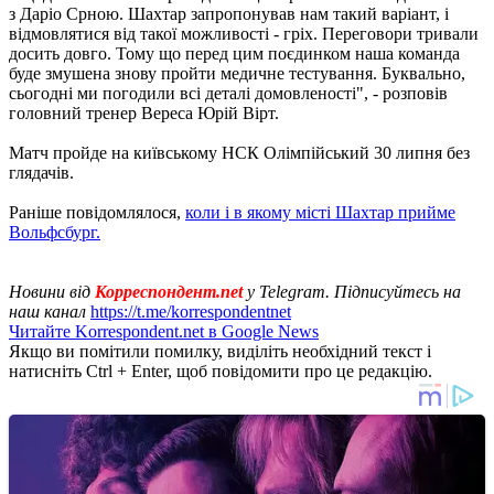
з Даріо Срною. Шахтар запропонував нам такий варіант, і
відмовлятися від такої можливості - гріх. Переговори тривали
досить довго. Тому що перед цим поєдинком наша команда
буде змушена знову пройти медичне тестування. Буквально,
сьогодні ми погодили всі деталі домовленості", - розповів
головний тренер Вереса Юрій Вірт.
Матч пройде на київському НСК Олімпійський 30 липня без
глядачів.
Раніше повідомлялося,
коли і в якому місті Шахтар прийме
Вольфсбург.
Новини від
Корреспондент.net
у Telegram. Підписуйтесь на
наш канал
https://t.me/korrespondentnet
Читайте Korrespondent.net в Google News
Якщо ви помітили помилку, виділіть необхідний текст і
натисніть Ctrl + Enter, щоб повідомити про це редакцію.