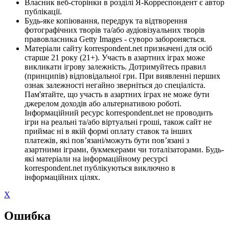
Власник веб-сторінки в розділі Я-Корреспондент є автор
публікації.
Будь-яке копіювання, передрук та відтворення
фотографічних творів та/або аудіовізуальних творів
правовласника Getty Images - суворо забороняється.
Матеріали сайту korrespondent.net призначені для осіб
старше 21 року (21+). Участь в азартних іграх може
викликати ігрову залежність. Дотримуйтесь правил
(принципів) відповідальної гри. При виявленні перших
ознак залежності негайно зверніться до спеціаліста.
Пам'ятайте, що участь в азартних іграх не може бути
джерелом доходів або альтернативою роботі.
Інформаційний ресурс korrespondent.net не проводить
ігри на реальні та/або віртуальні гроші, також сайт не
приймає ні в якій формі оплату ставок та інших
платежів, які пов’язані/можуть бути пов’язані з
азартними іграми, букмекерами чи тоталізаторами. Будь-
які матеріали на інформаційному ресурсі
korrespondent.net публікуються виключно в
інформаційних цілях.
X
Ошибка