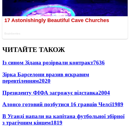
ЧИТАЙТЕ ТАКОЖ
Із сином Зідана розірвали контракт
7636
Зірка Барселони вразив яскравим
перевтіленням
2020
Президенту ФІФА загрожує відставка
2004
Алонсо готовий позбутися 16 гравців Челсі
1989
В Уганді напали на капітана футбольної збірної
з трагічним кінцем
1819