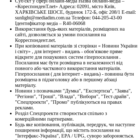
Суб'єкт у сфері онлайн-медіа Назва онлайн-медіа –
«КореспонденТ.net» Адреса: 02091, місто Київ,
ХАРКІВСЬКЕ ШОСЕ, будинок 172-Б, офіс 208/1 E-mail:
sunlight@mediadim.com.ua
Телефон: 044-205-43-00
Ідентифікатор медіа – R40-06068
Використання будь-яких матеріалів, розміщених на
сайті, дозволяється за умови посилання на
Корреспондент.net.
При копіюванні матеріалів зі сторінки « Новини України
і світу» , для інтернет - видань - обов'язкове пряме
відкрите для пошукових систем гіперпосилання .
Посилання має бути розміщена в незалежності від
повного або часткового використання матеріалів.
Гіперпосилання ( для інтернет - видань) - повинна бути
розміщена в підзаголовку або в першому абзаці
матеріалу.
Новини з позначками "Думка", "Експертиза", "Заява",
"Регіони", "Гроші", "Влада", "Вибори", "Тест-драйв",
"Спецпроекти", "Промо" публікуються на правах
реклами.
Розділ Спецпроекти створюється спільно з
комерційними партнерами.
Будь яке копіювання, публікація, передрук, чи наступне
поширення інформації, що містить посилання на
"Інтерфакс-Україна", EPA / UPG, суворо забороняється.