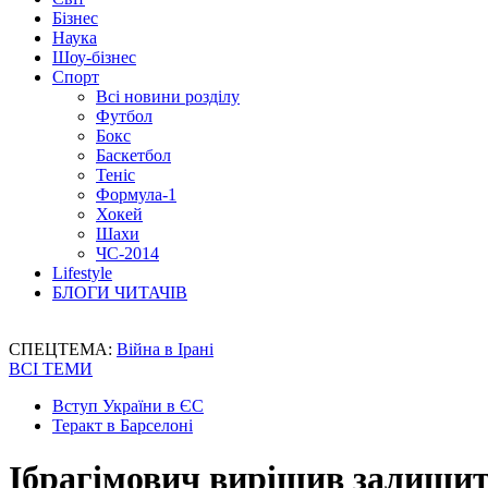
Бізнес
Наука
Шоу-бізнес
Спорт
Всі новини розділу
Футбол
Бокс
Баскетбол
Теніс
Формула-1
Хокей
Шахи
ЧС-2014
Lifestyle
БЛОГИ ЧИТАЧІВ
СПЕЦТЕМА:
Війна в Ірані
ВСІ ТЕМИ
Вступ України в ЄС
Теракт в Барселоні
Ібрагімович вирішив залишит