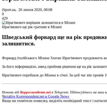
iSport.ua, 26 липня 2020, 08:08
0
429
Ібрагімович ще рік гратиме в Мілані
Шведський форвард ще на рік продовжи
залишитися.
Форвард італійського
Мілана
Златан Ібрагімович продовжить ко
За його інформацією, швед прийняв рішення ще на рік залишити
Ібрагімович перейшов до
Мілана
в січні. За цей час він провів 1
Новини від
Корреспондент.net
в Telegram. Підписуйтесь на наш 
Читайте Korrespondent.net в Google News
Якщо ви помітили помилку, виділіть необхідний текст і натисніт