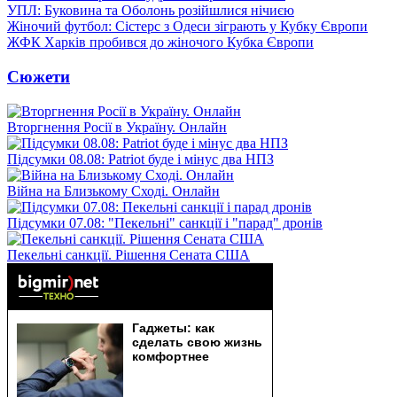
УПЛ: Буковина та Оболонь розійшлися нічиєю
Жіночий футбол: Сістерс з Одеси зіграють у Кубку Європи
ЖФК Харків пробився до жіночого Кубка Європи
Сюжети
Вторгнення Росії в Україну. Онлайн
Підсумки 08.08: Patriot буде і мінус два НПЗ
Війна на Близькому Сході. Онлайн
Підсумки 07.08: "Пекельні" санкції і "парад" дронів
Пекельні санкції. Рішення Сената США