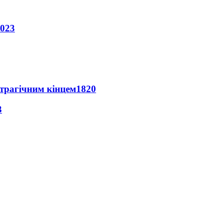
023
 трагічним кінцем
1820
3