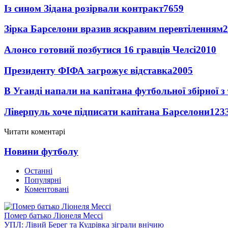
Із сином Зідана розірвали контракт
7659
Зірка Барселони вразив яскравим перевтіленням
2
Алонсо готовий позбутися 16 гравців Челсі
2010
Президенту ФІФА загрожує відставка
2005
В Уганді напали на капітана футбольної збірної з
Ліверпуль хоче підписати капітана Барселони
123
Читати коментарі
Новини футболу
Останні
Популярні
Коментовані
Помер батько Ліонеля Мессі
УПЛ: Лівий Берег та Кудрівка зіграли внічию