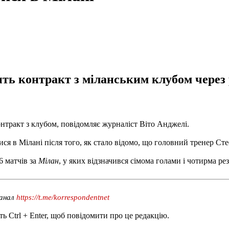
ть контракт з міланським клубом через 
нтракт з клубом, повідомляє журналіст Віто Анджелі.
ся в Мілані після того, як стало відомо, що головний тренер Ст
6 матчів за
Мілан
, у яких відзначився сімома голами і чотирма р
канал
https://t.me/korrespondentnet
ь Ctrl + Enter, щоб повідомити про це редакцію.