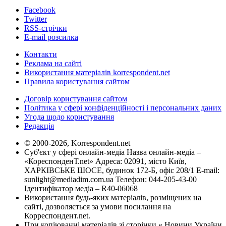
Facebook
Twitter
RSS-стрічки
E-mail розсилка
Контакти
Реклама на сайті
Використання матеріалів korrespondent.net
Правила користування сайтом
Договір користування сайтом
Політика у сфері конфіденційності і персональних даних
Угода щодо користування
Редакція
© 2000-2026, Korrespondent.net
Суб'єкт у сфері онлайн-медіа Назва онлайн-медіа –
«КореспонденТ.net» Адреса: 02091, місто Київ,
ХАРКІВСЬКЕ ШОСЕ, будинок 172-Б, офіс 208/1 E-mail:
sunlight@mediadim.com.ua
Телефон: 044-205-43-00
Ідентифікатор медіа – R40-06068
Використання будь-яких матеріалів, розміщених на
сайті, дозволяється за умови посилання на
Корреспондент.net.
При копіюванні матеріалів зі сторінки « Новини України