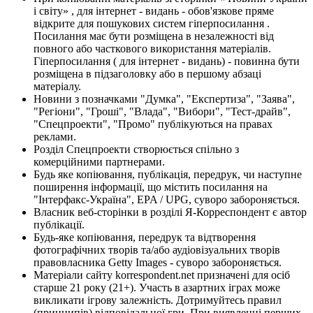
і світу» , для інтернет - видань - обов'язкове пряме
відкрите для пошукових систем гіперпосилання .
Посилання має бути розміщена в незалежності від
повного або часткового використання матеріалів.
Гіперпосилання ( для інтернет - видань) - повинна бути
розміщена в підзаголовку або в першому абзаці
матеріалу.
Новини з позначками "Думка", "Експертиза", "Заява",
"Регіони", "Гроші", "Влада", "Вибори", "Тест-драйв",
"Спецпроекти", "Промо" публікуються на правах
реклами.
Розділ Спецпроекти створюється спільно з
комерційними партнерами.
Будь яке копіювання, публікація, передрук, чи наступне
поширення інформації, що містить посилання на
"Інтерфакс-Україна", EPA / UPG, суворо забороняється.
Власник веб-сторінки в розділі Я-Корреспондент є автор
публікації.
Будь-яке копіювання, передрук та відтворення
фотографічних творів та/або аудіовізуальних творів
правовласника Getty Images - суворо забороняється.
Матеріали сайту korrespondent.net призначені для осіб
старше 21 року (21+). Участь в азартних іграх може
викликати ігрову залежність. Дотримуйтесь правил
(принципів) відповідальної гри. При виявленні перших