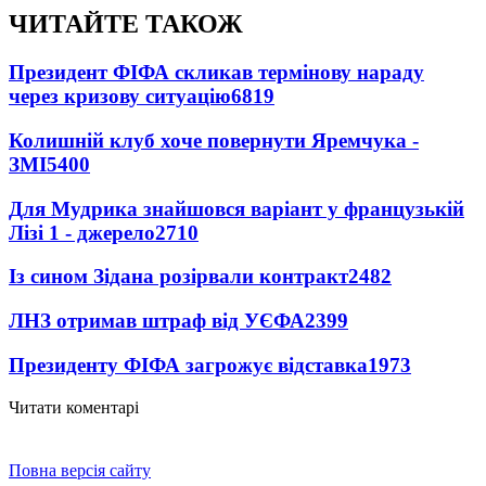
ЧИТАЙТЕ ТАКОЖ
Президент ФІФА скликав термінову нараду
через кризову ситуацію
6819
Колишній клуб хоче повернути Яремчука -
ЗМІ
5400
Для Мудрика знайшовся варіант у французькій
Лізі 1 - джерело
2710
Із сином Зідана розірвали контракт
2482
ЛНЗ отримав штраф від УЄФА
2399
Президенту ФІФА загрожує відставка
1973
Читати коментарі
Повна версія сайту