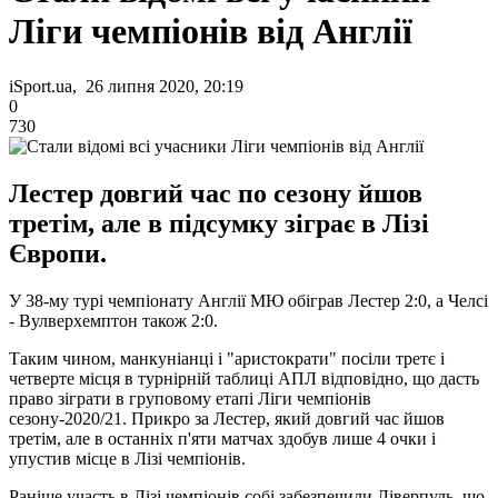
Ліги чемпіонів від Англії
iSport.ua, 26 липня 2020, 20:19
0
730
Лестер довгий час по сезону йшов
третім, але в підсумку зіграє в Лізі
Європи.
У 38-му турі чемпіонату Англії МЮ обіграв Лестер 2:0, а Челсі
- Вулверхемптон також 2:0.
Таким чином, манкуніанці і "аристократи" посіли третє і
четверте місця в турнірній таблиці АПЛ відповідно, що дасть
право зіграти в груповому етапі Ліги чемпіонів
сезону-2020/21. Прикро за Лестер, який довгий час йшов
третім, але в останніх п'яти матчах здобув лише 4 очки і
упустив місце в Лізі чемпіонів.
Раніше участь в Лізі чемпіонів собі забезпечили Ліверпуль, що