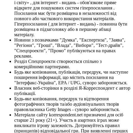
і світу» , для інтернет - видань - обов'язкове пряме
відкрите для пошукових систем гіперпосилання .
Посилання має бути розміщена в незалежності від
повного або часткового використання матеріалів.
Гіперпосилання ( для інтернет - видань) - повинна бути
розміщена в підзаголовку або в першому абзаці
матеріалу.
Новини з позначками "Думка", "Експертиза", "Заява",
"Регіони", "Гроші", "Влада", "Вибори", "Тест-драйв",
"Спецпроекти", "Промо" публікуються на правах
реклами.
Розділ Спецпроекти створюється спільно з
комерційними партнерами.
Будь яке копіювання, публікація, передрук, чи наступне
поширення інформації, що містить посилання на
"Інтерфакс-Україна", EPA / UPG, суворо забороняється.
Власник веб-сторінки в розділі Я-Корреспондент є автор
публікації.
Будь-яке копіювання, передрук та відтворення
фотографічних творів та/або аудіовізуальних творів
правовласника Getty Images - суворо забороняється.
Матеріали сайту korrespondent.net призначені для осіб
старше 21 року (21+). Участь в азартних іграх може
викликати ігрову залежність. Дотримуйтесь правил
(принципів) відповідальної гри. При виявленні перших