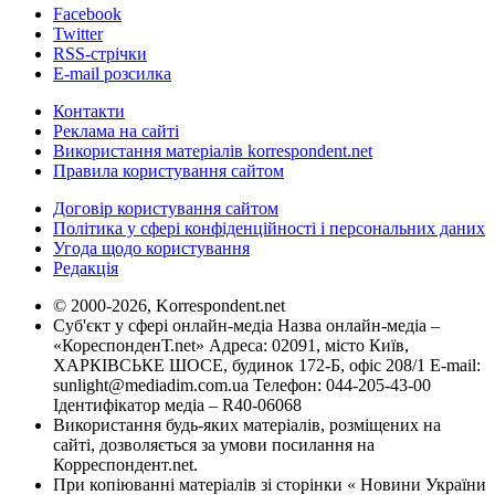
Facebook
Twitter
RSS-стрічки
E-mail розсилка
Контакти
Реклама на сайті
Використання матеріалів korrespondent.net
Правила користування сайтом
Договір користування сайтом
Політика у сфері конфіденційності і персональних даних
Угода щодо користування
Редакція
© 2000-2026, Korrespondent.net
Суб'єкт у сфері онлайн-медіа Назва онлайн-медіа –
«КореспонденТ.net» Адреса: 02091, місто Київ,
ХАРКІВСЬКЕ ШОСЕ, будинок 172-Б, офіс 208/1 E-mail:
sunlight@mediadim.com.ua
Телефон: 044-205-43-00
Ідентифікатор медіа – R40-06068
Використання будь-яких матеріалів, розміщених на
сайті, дозволяється за умови посилання на
Корреспондент.net.
При копіюванні матеріалів зі сторінки « Новини України