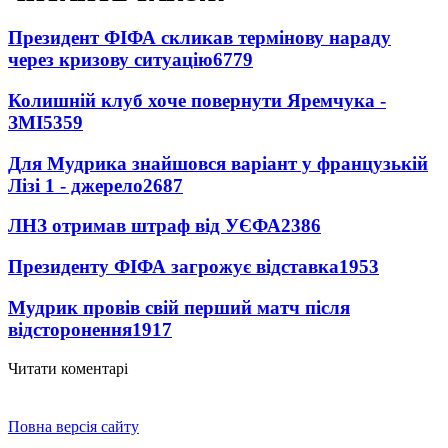
Президент ФІФА скликав термінову нараду
через кризову ситуацію
6779
Колишній клуб хоче повернути Яремчука -
ЗМІ
5359
Для Мудрика знайшовся варіант у французькій
Лізі 1 - джерело
2687
ЛНЗ отримав штраф від УЄФА
2386
Президенту ФІФА загрожує відставка
1953
Мудрик провів свій перший матч після
відсторонення
1917
Читати коментарі
Повна версія сайту