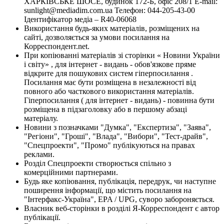
ХАРКІВСЬКЕ ШОСЕ, будинок 172-Б, офіс 208/1 E-mail:
sunlight@mediadim.com.ua
Телефон: 044-205-43-00
Ідентифікатор медіа – R40-06068
Використання будь-яких матеріалів, розміщених на
сайті, дозволяється за умови посилання на
Корреспондент.net.
При копіюванні матеріалів зі сторінки « Новини України
і світу» , для інтернет - видань - обов'язкове пряме
відкрите для пошукових систем гіперпосилання .
Посилання має бути розміщена в незалежності від
повного або часткового використання матеріалів.
Гіперпосилання ( для інтернет - видань) - повинна бути
розміщена в підзаголовку або в першому абзаці
матеріалу.
Новини з позначками "Думка", "Експертиза", "Заява",
"Регіони", "Гроші", "Влада", "Вибори", "Тест-драйв",
"Спецпроекти", "Промо" публікуються на правах
реклами.
Розділ Спецпроекти створюється спільно з
комерційними партнерами.
Будь яке копіювання, публікація, передрук, чи наступне
поширення інформації, що містить посилання на
"Інтерфакс-Україна", EPA / UPG, суворо забороняється.
Власник веб-сторінки в розділі Я-Корреспондент є автор
публікації.