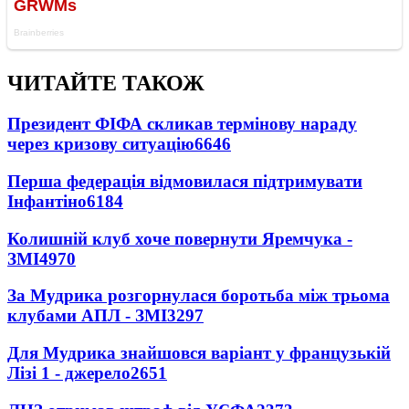
ЧИТАЙТЕ ТАКОЖ
Президент ФІФА скликав термінову нараду
через кризову ситуацію
6646
Перша федерація відмовилася підтримувати
Інфантіно
6184
Колишній клуб хоче повернути Яремчука -
ЗМІ
4970
За Мудрика розгорнулася боротьба між трьома
клубами АПЛ - ЗМІ
3297
Для Мудрика знайшовся варіант у французькій
Лізі 1 - джерело
2651