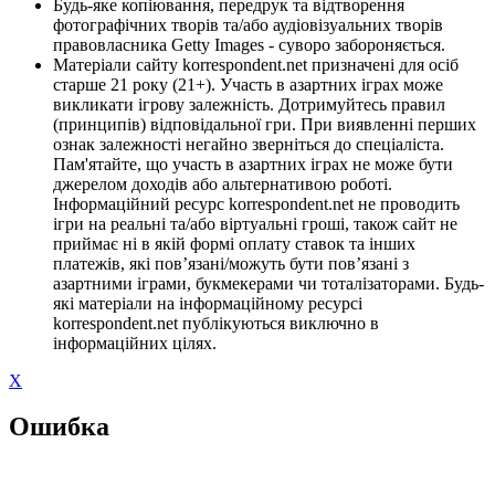
Будь-яке копіювання, передрук та відтворення
фотографічних творів та/або аудіовізуальних творів
правовласника Getty Images - суворо забороняється.
Матеріали сайту korrespondent.net призначені для осіб
старше 21 року (21+). Участь в азартних іграх може
викликати ігрову залежність. Дотримуйтесь правил
(принципів) відповідальної гри. При виявленні перших
ознак залежності негайно зверніться до спеціаліста.
Пам'ятайте, що участь в азартних іграх не може бути
джерелом доходів або альтернативою роботі.
Інформаційний ресурс korrespondent.net не проводить
ігри на реальні та/або віртуальні гроші, також сайт не
приймає ні в якій формі оплату ставок та інших
платежів, які пов’язані/можуть бути пов’язані з
азартними іграми, букмекерами чи тоталізаторами. Будь-
які матеріали на інформаційному ресурсі
korrespondent.net публікуються виключно в
інформаційних цілях.
X
Ошибка