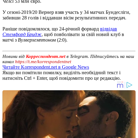
Челсі
53 млн євро.
У сезоні-2019/20 Вернер взяв участь у 34 матчах Бундесліги,
забивши 28 голів і віддавши вісім результативних передач.
Раніше повідомлялося, що 24-річний форвард
відвідав
Стемфорд Бридж
, щоб повболівати за свій новий клуб в
матчі з
Вулверхемптоном
(2:0).
Новини від
Корреспондент.net
в Telegram. Підписуйтесь на наш
канал
https://t.me/korrespondentnet
Читайте Korrespondent.net в Google News
Якщо ви помітили помилку, виділіть необхідний текст і
натисніть Ctrl + Enter, щоб повідомити про це редакцію.