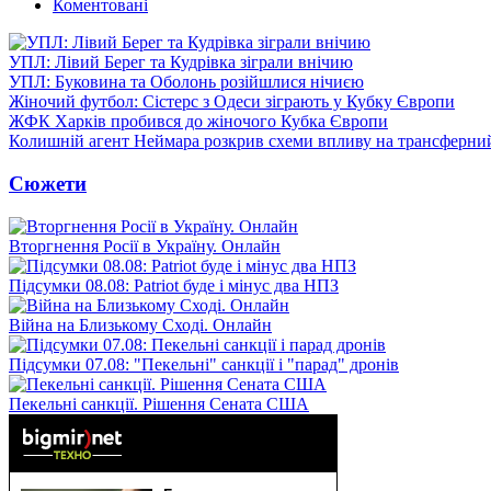
Коментовані
УПЛ: Лівий Берег та Кудрівка зіграли внічию
УПЛ: Буковина та Оболонь розійшлися нічиєю
Жіночий футбол: Сістерс з Одеси зіграють у Кубку Європи
ЖФК Харків пробився до жіночого Кубка Європи
Колишній агент Неймара розкрив схеми впливу на трансферни
Сюжети
Вторгнення Росії в Україну. Онлайн
Підсумки 08.08: Patriot буде і мінус два НПЗ
Війна на Близькому Сході. Онлайн
Підсумки 07.08: "Пекельні" санкції і "парад" дронів
Пекельні санкції. Рішення Сената США