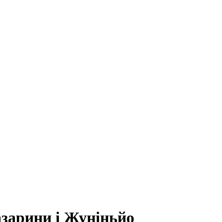
азарини і Жуніньйо