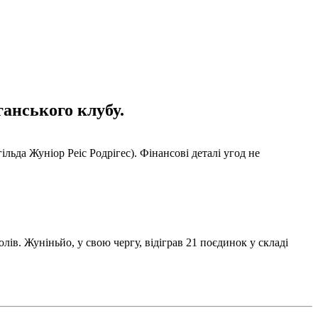
ганського клубу.
льда ​​Жуніор Реіс Родрігес). Фінансові деталі угод не
ь голів. Жуніньйо, у свою чергу, відіграв 21 поєдинок у складі