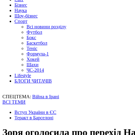
Бізнес
Наука
Шоу-бізнес
Спорт
Всі новини розділу
Футбол
Бокс
Баскетбол
Теніс
Формула-1
Хокей
Шахи
ЧС-2014
Lifestyle
БЛОГИ ЧИТАЧІВ
СПЕЦТЕМА:
Війна в Ірані
ВСІ ТЕМИ
Вступ України в ЄС
Теракт в Барселоні
Зоря оголосила про перехід Н