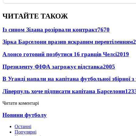
ЧИТАЙТЕ ТАКОЖ
Із сином Зідана розірвали контракт
7670
Зірка Барселони вразив яскравим перевтіленням
2
Алонсо готовий позбутися 16 гравців Челсі
2019
Президенту ФІФА загрожує відставка
2005
В Уганді напали на капітана футбольної збірної з
Ліверпуль хоче підписати капітана Барселони
123
Читати коментарі
Новини футболу
Останні
Популярні