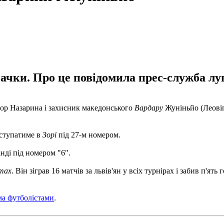
ачки. Про це повідомила прес-служба лу
ор Назарина і захисник македонського
Вардару
Жуніньйо (Леовігі
иступатиме в
Зорі
під 27-м номером.
нді під номером "6".
тах
. Він зіграв 16 матчів за львів'ян у всіх турнірах і забив п'ят
ма футболістами
.