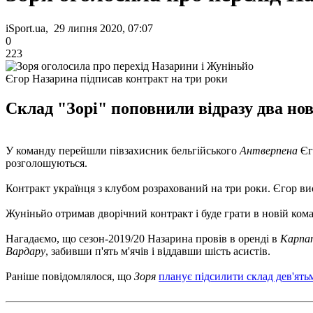
iSport.ua, 29 липня 2020, 07:07
0
223
Єгор Назарина підписав контракт на три роки
Склад "Зорі" поповнили відразу два нов
У команду перейшли півзахисник бельгійського
Антверпена
Єг
розголошуються.
Контракт українця з клубом розрахований на три роки. Єгор в
Жуніньйо отримав дворічний контракт і буде грати в новій кома
Нагадаємо, що сезон-2019/20 Назарина провів в оренді в
Карпа
Вардару
, забивши п'ять м'ячів і віддавши шість асистів.
Раніше повідомлялося, що
Зоря
планує підсилити склад дев'ять