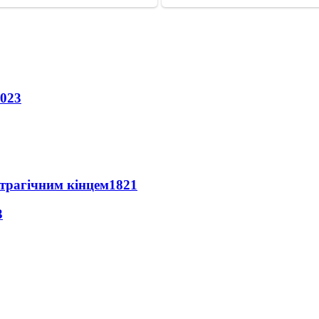
023
 трагічним кінцем
1821
3