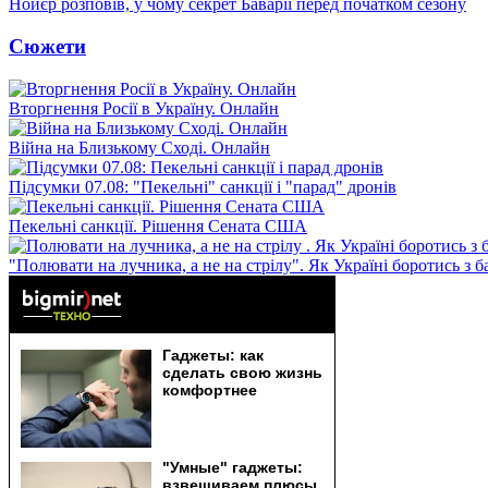
Нойєр розповів, у чому секрет Баварії перед початком сезону
Сюжети
Вторгнення Росії в Україну. Онлайн
Війна на Близькому Сході. Онлайн
Підсумки 07.08: "Пекельні" санкції і "парад" дронів
Пекельні санкції. Рішення Сената США
"Полювати на лучника, а не на стрілу". Як Україні боротись з 