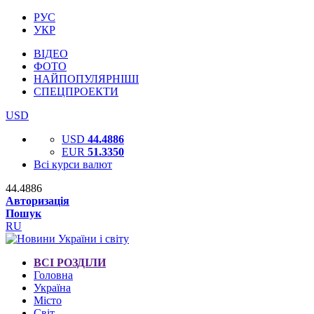
РУС
УКР
ВІДЕО
ФОТО
НАЙПОПУЛЯРНІШІ
СПЕЦПРОЕКТИ
USD
USD
44.4886
EUR
51.3350
Всі курси валют
44.4886
Авторизація
Пошук
RU
ВСІ РОЗДІЛИ
Головна
Україна
Місто
Світ