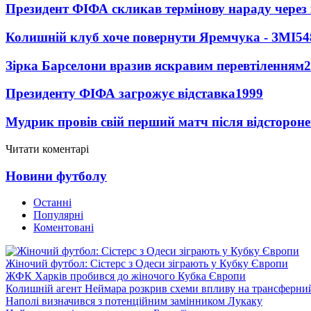
Президент ФІФА скликав термінову нараду через 
Колишній клуб хоче повернути Яремчука - ЗМІ
54
Зірка Барселони вразив яскравим перевтіленням
2
Президенту ФІФА загрожує відставка
1999
Мудрик провів свій перший матч після відсторон
Читати коментарі
Новини футболу
Останні
Популярні
Коментовані
Жіночий футбол: Сістерс з Одеси зіграють у Кубку Європи
ЖФК Харків пробився до жіночого Кубка Європи
Колишній агент Неймара розкрив схеми впливу на трансферни
Наполі визначився з потенційним замінником Лукаку