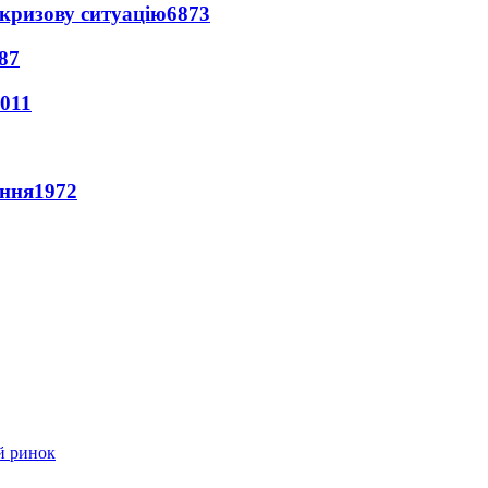
кризову ситуацію
6873
87
011
ення
1972
й ринок