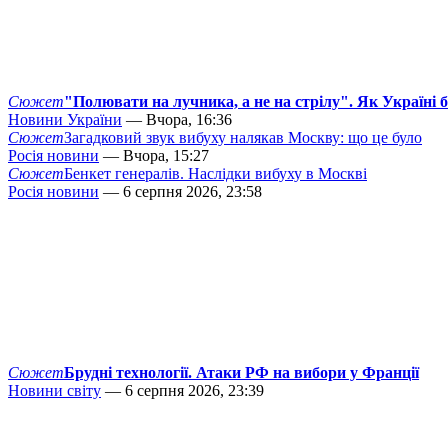
Сюжет
"Полювати на лучника, а не на стрілу". Як Україні 
Новини України
— Вчора, 16:36
Сюжет
Загадковий звук вибуху налякав Москву: що це було
Росія новини
— Вчора, 15:27
Сюжет
Бенкет генералів. Наслідки вибуху в Москві
Росія новини
— 6 серпня 2026, 23:58
Сюжет
Брудні технології. Атаки РФ на вибори у Франції
Новини світу
— 6 серпня 2026, 23:39