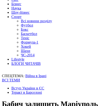
Бізнес
Наука
Шоу-бізнес
Спорт
Всі новини розділу
Футбол
Бокс
Баскетбол
Теніс
Формула-1
Хокей
Шахи
ЧС-2014
Lifestyle
БЛОГИ ЧИТАЧІВ
СПЕЦТЕМА:
Війна в Ірані
ВСІ ТЕМИ
Вступ України в ЄС
Теракт в Барселоні
Бабич залишить Маріуполь