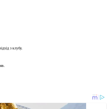
дхід з клубу.
яв.