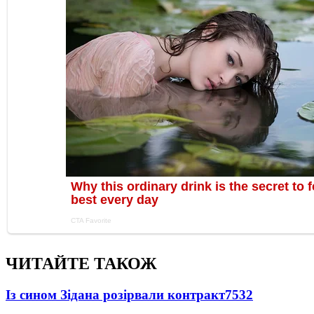
ЧИТАЙТЕ ТАКОЖ
Із сином Зідана розірвали контракт
7532