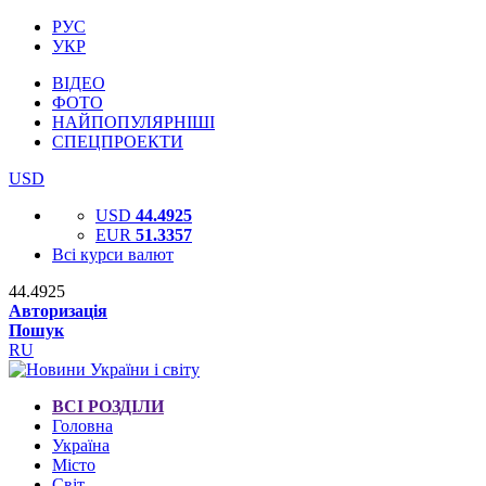
РУС
УКР
ВІДЕО
ФОТО
НАЙПОПУЛЯРНІШІ
СПЕЦПРОЕКТИ
USD
USD
44.4925
EUR
51.3357
Всі курси валют
44.4925
Авторизація
Пошук
RU
ВСІ РОЗДІЛИ
Головна
Україна
Місто
Світ