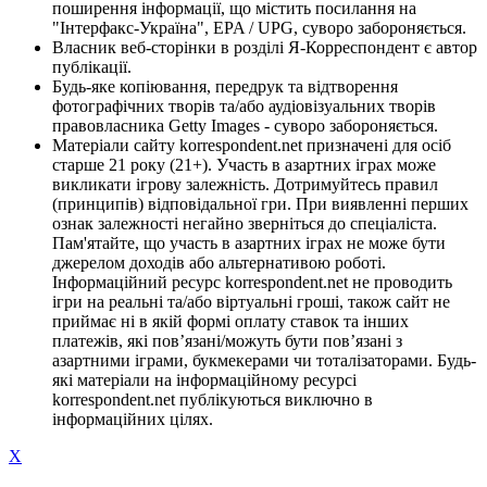
поширення інформації, що містить посилання на
"Інтерфакс-Україна", EPA / UPG, суворо забороняється.
Власник веб-сторінки в розділі Я-Корреспондент є автор
публікації.
Будь-яке копіювання, передрук та відтворення
фотографічних творів та/або аудіовізуальних творів
правовласника Getty Images - суворо забороняється.
Матеріали сайту korrespondent.net призначені для осіб
старше 21 року (21+). Участь в азартних іграх може
викликати ігрову залежність. Дотримуйтесь правил
(принципів) відповідальної гри. При виявленні перших
ознак залежності негайно зверніться до спеціаліста.
Пам'ятайте, що участь в азартних іграх не може бути
джерелом доходів або альтернативою роботі.
Інформаційний ресурс korrespondent.net не проводить
ігри на реальні та/або віртуальні гроші, також сайт не
приймає ні в якій формі оплату ставок та інших
платежів, які пов’язані/можуть бути пов’язані з
азартними іграми, букмекерами чи тоталізаторами. Будь-
які матеріали на інформаційному ресурсі
korrespondent.net публікуються виключно в
інформаційних цілях.
X