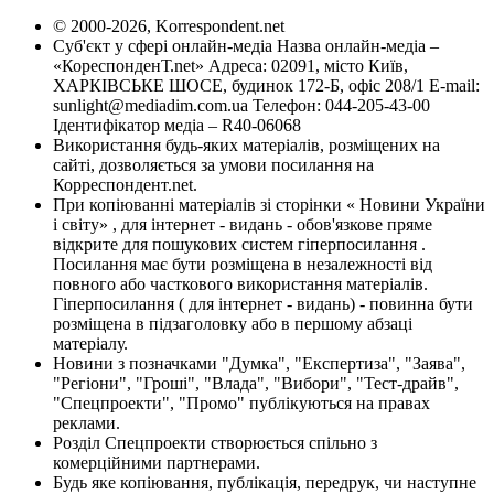
© 2000-2026, Korrespondent.net
Суб'єкт у сфері онлайн-медіа Назва онлайн-медіа –
«КореспонденТ.net» Адреса: 02091, місто Київ,
ХАРКІВСЬКЕ ШОСЕ, будинок 172-Б, офіс 208/1 E-mail:
sunlight@mediadim.com.ua
Телефон: 044-205-43-00
Ідентифікатор медіа – R40-06068
Використання будь-яких матеріалів, розміщених на
сайті, дозволяється за умови посилання на
Корреспондент.net.
При копіюванні матеріалів зі сторінки « Новини України
і світу» , для інтернет - видань - обов'язкове пряме
відкрите для пошукових систем гіперпосилання .
Посилання має бути розміщена в незалежності від
повного або часткового використання матеріалів.
Гіперпосилання ( для інтернет - видань) - повинна бути
розміщена в підзаголовку або в першому абзаці
матеріалу.
Новини з позначками "Думка", "Експертиза", "Заява",
"Регіони", "Гроші", "Влада", "Вибори", "Тест-драйв",
"Спецпроекти", "Промо" публікуються на правах
реклами.
Розділ Спецпроекти створюється спільно з
комерційними партнерами.
Будь яке копіювання, публікація, передрук, чи наступне