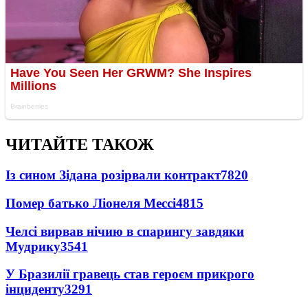
ЧИТАЙТЕ ТАКОЖ
Із сином Зідана розірвали контракт
7820
Помер батько Ліонеля Мессі
4815
Челсі вирвав нічию в спарингу завдяки
Мудрику
3541
У Бразилії гравець став героєм прикрого
інциденту
3291