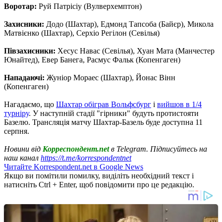
Воротар:
Руй Патрісіу (Вулверхемптон)
Захисники:
Додо (Шахтар), Едмонд Тапсоба (Байєр), Микола
Матвієнко (Шахтар), Серхіо Регілон (Севілья)
Півзахисники:
Хесус Навас (Севілья), Хуан Мата (Манчестер
Юнайтед), Евер Банега, Расмус Фальк (Копенгаген)
Нападаючі:
Жуніор Мораес (Шахтар), Йонас Вінн
(Копенгаген)
Нагадаємо, що
Шахтар обіграв Вольфсбург
і
вийшов в 1/4
турніру
. У наступній стадії "гірники" будуть протистояти
Базелю. Трансляція матчу Шахтар-Базель буде доступна 11
серпня.
Новини від
Корреспондент.net
в Telegram. Підписуйтесь на
наш канал
https://t.me/korrespondentnet
Читайте Korrespondent.net в Google News
Якщо ви помітили помилку, виділіть необхідний текст і
натисніть Ctrl + Enter, щоб повідомити про це редакцію.