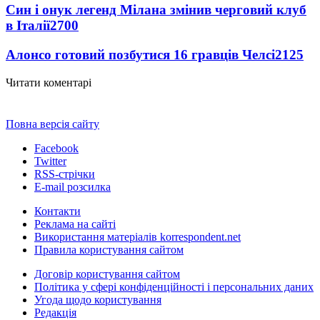
Син і онук легенд Мілана змінив черговий клуб
в Італії
2700
Алонсо готовий позбутися 16 гравців Челсі
2125
Читати коментарі
Повна версія сайту
Facebook
Twitter
RSS-стрічки
E-mail розсилка
Контакти
Реклама на сайті
Використання матеріалів korrespondent.net
Правила користування сайтом
Договір користування сайтом
Політика у сфері конфіденційності і персональних даних
Угода щодо користування
Редакція