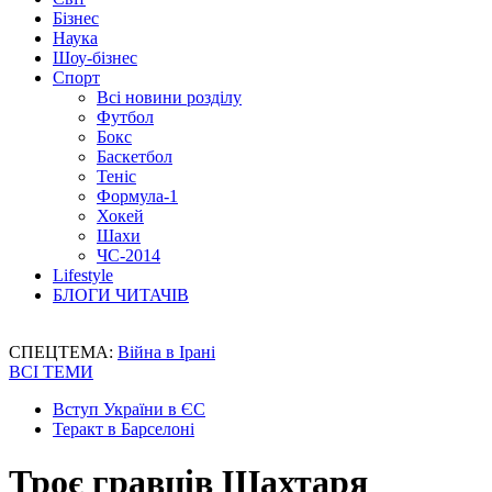
Бізнес
Наука
Шоу-бізнес
Спорт
Всі новини розділу
Футбол
Бокс
Баскетбол
Теніс
Формула-1
Хокей
Шахи
ЧС-2014
Lifestyle
БЛОГИ ЧИТАЧІВ
СПЕЦТЕМА:
Війна в Ірані
ВСІ ТЕМИ
Вступ України в ЄС
Теракт в Барселоні
Троє гравців Шахтаря