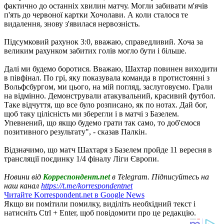
фактично до останніх хвилин матчу. Могли забивати м'ячів
п'ять до червоної картки Хочолави. А коли сталося те
видалення, знову з'явилася нервозність.
Підсумковий рахунок 3:0, вважаю, справедливий. Хоча за
великим рахунком забитих голів могло бути і більше.
Далі ми будемо боротися. Вважаю, Шахтар повинен виходити
в півфінал. По грі, яку показувала команда в протистоянні з
Вольфсбургом, ми цього, на мій погляд, заслуговуємо. Грали
на відмінно. Демонстрували атакувальний, красивий футбол.
Таке відчуття, що все було розписано, як по нотах. Дай бог,
щоб таку цілісність ми зберегли і в матчі з Базелем.
Упевнений, що якщо будемо грати так само, то доб'ємося
позитивного результату", - сказав Палкін.
Відзначимо, що матч Шахтаря з Базелем пройде 11 вересня в
трансляції поєдинку 1/4 фіналу Ліги Європи.
Новини від
Корреспондент.net
в Telegram. Підписуйтесь на
наш канал
https://t.me/korrespondentnet
Читайте Korrespondent.net в Google News
Якщо ви помітили помилку, виділіть необхідний текст і
натисніть Ctrl + Enter, щоб повідомити про це редакцію.