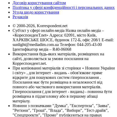
Договір користування сайтом
Політика у сфері конфіденційності і персональних даних
Угода щодо користування
Редакція
© 2000-2026, Korrespondent.net
Суб'єкт у сфері онлайн-медіа Назва онлайн-медіа –
«КореспонденТ.net» Адреса: 02091, місто Київ,
ХАРКІВСЬКЕ ШОСЕ, будинок 172-Б, офіс 208/1 E-mail:
sunlight@mediadim.com.ua
Телефон: 044-205-43-00
Ідентифікатор медіа – R40-06068
Використання будь-яких матеріалів, розміщених на
сайті, дозволяється за умови посилання на
Корреспондент.net.
При копіюванні матеріалів зі сторінки « Новини України
і світу» , для інтернет - видань - обов'язкове пряме
відкрите для пошукових систем гіперпосилання .
Посилання має бути розміщена в незалежності від
повного або часткового використання матеріалів.
Гіперпосилання ( для інтернет - видань) - повинна бути
розміщена в підзаголовку або в першому абзаці
матеріалу.
Новини з позначками "Думка", "Експертиза", "Заява",
"Регіони", "Гроші", "Влада", "Вибори", "Тест-драйв",
"Спецпроекти", "Промо" публікуються на правах