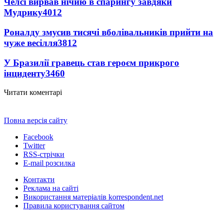
Челсі вирвав нічию в спарингу завдяки
Мудрику
4012
Роналду змусив тисячі вболівальників прийти на
чуже весілля
3812
У Бразилії гравець став героєм прикрого
інциденту
3460
Читати коментарі
Повна версія сайту
Facebook
Twitter
RSS-стрічки
E-mail розсилка
Контакти
Реклама на сайті
Використання матеріалів korrespondent.net
Правила користування сайтом