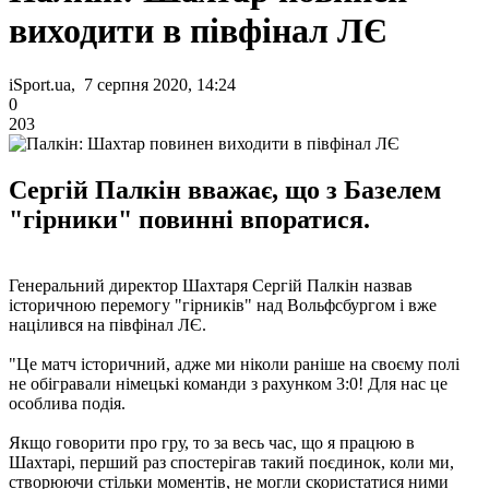
виходити в півфінал ЛЄ
iSport.ua, 7 серпня 2020, 14:24
0
203
Сергій Палкін вважає, що з Базелем
"гірники" повинні впоратися.
Генеральний директор Шахтаря Сергій Палкін назвав
історичною перемогу "гірників" над Вольфсбургом і вже
націлився на півфінал ЛЄ.
"Це матч історичний, адже ми ніколи раніше на своєму полі
не обігравали німецькі команди з рахунком 3:0! Для нас це
особлива подія.
Якщо говорити про гру, то за весь час, що я працюю в
Шахтарі, перший раз спостерігав такий поєдинок, коли ми,
створюючи стільки моментів, не могли скористатися ними