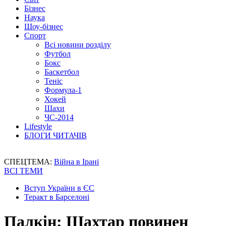
Бізнес
Наука
Шоу-бізнес
Спорт
Всі новини розділу
Футбол
Бокс
Баскетбол
Теніс
Формула-1
Хокей
Шахи
ЧС-2014
Lifestyle
БЛОГИ ЧИТАЧІВ
СПЕЦТЕМА:
Війна в Ірані
ВСІ ТЕМИ
Вступ України в ЄС
Теракт в Барселоні
Палкін: Шахтар повинен