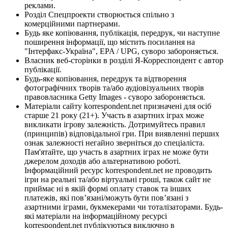
реклами.
Розділ Спецпроекти створюється спільно з
комерційними партнерами.
Будь яке копіювання, публікація, передрук, чи наступне
поширення інформації, що містить посилання на
"Інтерфакс-Україна", EPA / UPG, суворо забороняється.
Власник веб-сторінки в розділі Я-Корреспондент є автор
публікації.
Будь-яке копіювання, передрук та відтворення
фотографічних творів та/або аудіовізуальних творів
правовласника Getty Images - суворо забороняється.
Матеріали сайту korrespondent.net призначені для осіб
старше 21 року (21+). Участь в азартних іграх може
викликати ігрову залежність. Дотримуйтесь правил
(принципів) відповідальної гри. При виявленні перших
ознак залежності негайно зверніться до спеціаліста.
Пам'ятайте, що участь в азартних іграх не може бути
джерелом доходів або альтернативою роботі.
Інформаційний ресурс korrespondent.net не проводить
ігри на реальні та/або віртуальні гроші, також сайт не
приймає ні в якій формі оплату ставок та інших
платежів, які пов’язані/можуть бути пов’язані з
азартними іграми, букмекерами чи тоталізаторами. Будь-
які матеріали на інформаційному ресурсі
korrespondent.net публікуються виключно в