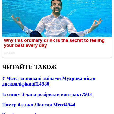
ЧИТАЙТЕ ТАКОЖ
У Челсі здивовані змінами Мудрика після
дискваліфікації
14980
Із сином Зідана розірвали контракт
7933
Помер батько Ліонеля Мессі
4944