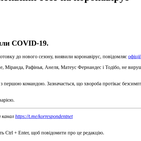
или COVID-19.
готовку до нового сезону, виявили коронавірус, повідомляє
офіці
аге, Міранда, Рафінья, Анеля, Матеус Фернандес і Тодібо, не вир
 з першою командою. Зазначається, що хвороба протікає безсимпт
варією.
ш канал
https://t.me/korrespondentnet
ь Ctrl + Enter, щоб повідомити про це редакцію.