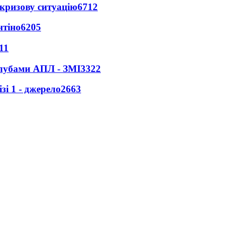
кризову ситуацію
6712
нтіно
6205
11
клубами АПЛ - ЗМІ
3322
і 1 - джерело
2663