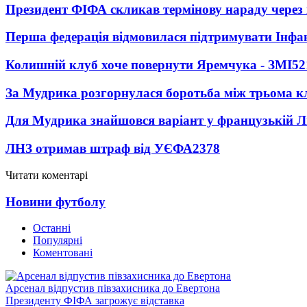
Президент ФІФА скликав термінову нараду через 
Перша федерація відмовилася підтримувати Інфа
Колишній клуб хоче повернути Яремчука - ЗМІ
52
За Мудрика розгорнулася боротьба між трьома 
Для Мудрика знайшовся варіант у французькій Ліз
ЛНЗ отримав штраф від УЄФА
2378
Читати коментарі
Новини футболу
Останні
Популярні
Коментовані
Арсенал відпустив півзахисника до Евертона
Президенту ФІФА загрожує відставка