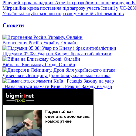
Рішучий крок: нападник Атлетіко розробив план переходу до Б
Міграційна криза поставила під загрозу участь Іспанії у ЧС-203
Українські клуби зазнали поразок у жіночій Лізі чемпіонів
Сюжети
Вторгнення Росії в Україну. Онлайн
Підсумки 05.08: Удар по Києву і брак антибалістики
Війна на Близькому Сході. Онлайн
Диверсія в Лейпцигу. Дрон біля українського літака
"Намагаються зламати Київ". Реакція Заходу на удар