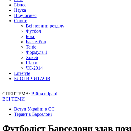
Бізнес
Наука
Шоу-бізнес
Спорт
Всі новини розділу
Футбол
Бокс
Баскетбол
Теніс
Формула-1
Хокей
Шахи
ЧС-2014
Lifestyle
БЛОГИ ЧИТАЧІВ
СПЕЦТЕМА:
Війна в Ірані
ВСІ ТЕМИ
Вступ України в ЄС
Теракт в Барселоні
Футболіст Барселони здав поз