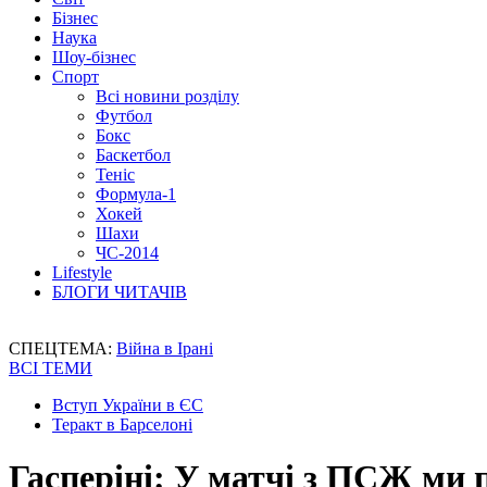
Бізнес
Наука
Шоу-бізнес
Спорт
Всі новини розділу
Футбол
Бокс
Баскетбол
Теніс
Формула-1
Хокей
Шахи
ЧС-2014
Lifestyle
БЛОГИ ЧИТАЧІВ
СПЕЦТЕМА:
Війна в Ірані
ВСІ ТЕМИ
Вступ України в ЄС
Теракт в Барселоні
Гасперіні: У матчі з ПСЖ ми