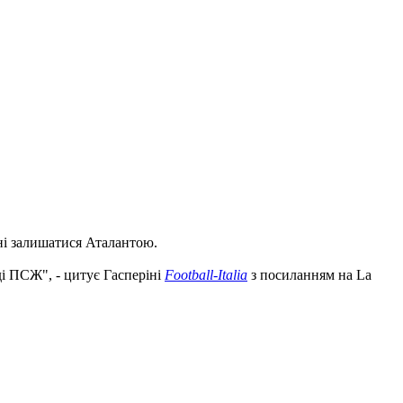
нні залишатися Аталантою.
ді ПСЖ", - цитує Гасперіні
Football-Italia
з посиланням на La