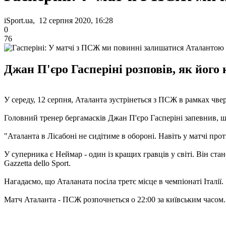
iSport.ua, 12 серпня 2020, 16:28
0
76
Джан П'єро Гасперіні розповів, як його
У середу, 12 серпня, Аталанта зустрінеться з ПСЖ в рамках чве
Головний тренер бергамасків Джан П'єро Гасперіні запевнив, щ
"Аталанта в Лісабоні не сидітиме в обороні. Навіть у матчі п
У суперника є Неймар - один із кращих гравців у світі. Він ста
Gazzetta dello Sport.
Нагадаємо, що Аталаната посіла третє місце в чемпіонаті Італії.
Матч Аталанта - ПСЖ розпочнеться о 22:00 за київським часом.