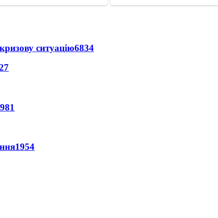
кризову ситуацію
6834
27
981
ення
1954