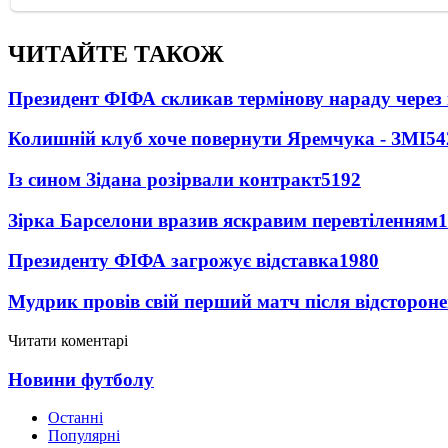
ЧИТАЙТЕ ТАКОЖ
Президент ФІФА скликав термінову нараду через 
Колишній клуб хоче повернути Яремчука - ЗМІ
54
Із сином Зідана розірвали контракт
5192
Зірка Барселони вразив яскравим перевтіленням
1
Президенту ФІФА загрожує відставка
1980
Мудрик провів свій перший матч після відсторон
Читати коментарі
Новини футболу
Останні
Популярні