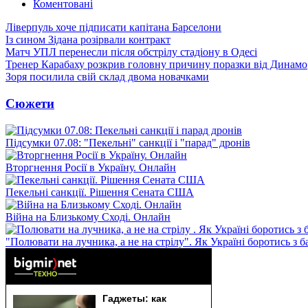
Коментовані
Ліверпуль хоче підписати капітана Барселони
Із сином Зідана розірвали контракт
Матч УПЛ перенесли після обстрілу стадіону в Одесі
Тренер Карабаху розкрив головну причину поразки від Динамо
Зоря посилила свій склад двома новачками
Сюжети
Підсумки 07.08: "Пекельні" санкції і "парад" дронів
Вторгнення Росії в Україну. Онлайн
Пекельні санкції. Рішення Сената США
Війна на Близькому Сході. Онлайн
"Полювати на лучника, а не на стрілу". Як Україні боротись з 