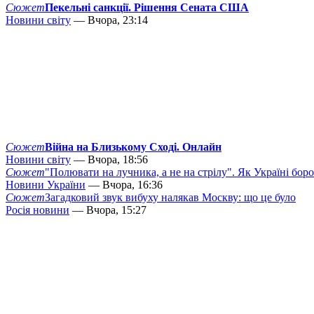
Сюжет
Пекельні санкції. Рішення Сената США
Новини світу
— Вчора, 23:14
Сюжет
Війна на Близькому Сході. Онлайн
Новини світу
— Вчора, 18:56
Сюжет
"Полювати на лучника, а не на стрілу". Як Україні бор
Новини України
— Вчора, 16:36
Сюжет
Загадковий звук вибуху налякав Москву: що це було
Росія новини
— Вчора, 15:27