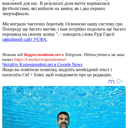
важливий для нас. В результаті доля матчу вирішилася
футболістами, які вийшли на заміну, як і два перших
чвертьфінали.
Ми виграли тактичну боротьбу. Освоюємо нашу систему гри.
Попереду ще багато матчів, і нам потрібно подолати ще багато
перешкод на своєму шляху ", - наводить слова Руді Гарсії
офіційний сайт УЄФА
.
Новини від
Корреспондент.net
в Telegram. Підписуйтесь на наш
канал
https://t.me/korrespondentnet
Читайте Korrespondent.net в Google News
Якщо ви помітили помилку, виділіть необхідний текст і
натисніть Ctrl + Enter, щоб повідомити про це редакцію.