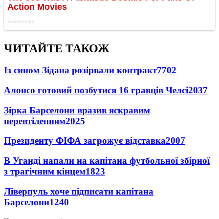
ЧИТАЙТЕ ТАКОЖ
Із сином Зідана розірвали контракт
7702
Алонсо готовий позбутися 16 гравців Челсі
2037
Зірка Барселони вразив яскравим
перевтіленням
2025
Президенту ФІФА загрожує відставка
2007
В Уганді напали на капітана футбольної збірної
з трагічним кінцем
1823
Ліверпуль хоче підписати капітана
Барселони
1240