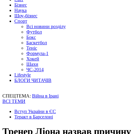
Бізнес
Наука
Шоу-бізнес
Спорт
Всі новини розділу
Футбол
Бокс
Баскетбол
Теніс
Формула-1
Хокей
Шахи
ЧС-2014
Lifestyle
БЛОГИ ЧИТАЧІВ
СПЕЦТЕМА:
Війна в Ірані
ВСІ ТЕМИ
Вступ України в ЄС
Теракт в Барселоні
Тренер Ліона назвав причину