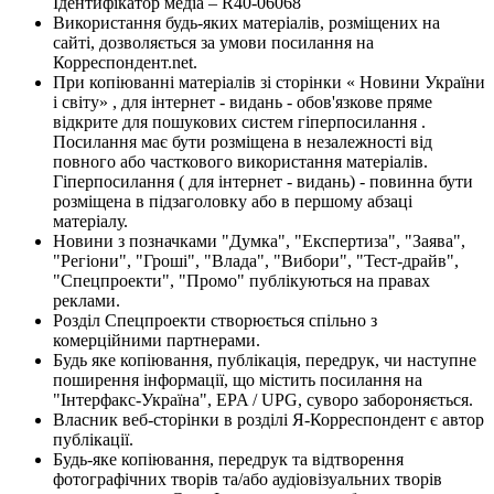
Ідентифікатор медіа – R40-06068
Використання будь-яких матеріалів, розміщених на
сайті, дозволяється за умови посилання на
Корреспондент.net.
При копіюванні матеріалів зі сторінки « Новини України
і світу» , для інтернет - видань - обов'язкове пряме
відкрите для пошукових систем гіперпосилання .
Посилання має бути розміщена в незалежності від
повного або часткового використання матеріалів.
Гіперпосилання ( для інтернет - видань) - повинна бути
розміщена в підзаголовку або в першому абзаці
матеріалу.
Новини з позначками "Думка", "Експертиза", "Заява",
"Регіони", "Гроші", "Влада", "Вибори", "Тест-драйв",
"Спецпроекти", "Промо" публікуються на правах
реклами.
Розділ Спецпроекти створюється спільно з
комерційними партнерами.
Будь яке копіювання, публікація, передрук, чи наступне
поширення інформації, що містить посилання на
"Інтерфакс-Україна", EPA / UPG, суворо забороняється.
Власник веб-сторінки в розділі Я-Корреспондент є автор
публікації.
Будь-яке копіювання, передрук та відтворення
фотографічних творів та/або аудіовізуальних творів