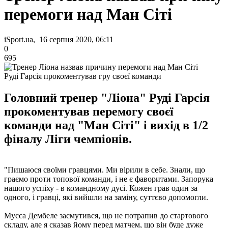
перемоги над Ман Сіті
iSport.ua, 16 серпня 2020, 06:11
0
695
Руді Гарсія прокоментував гру своєї команди
Головний тренер "Ліона" Руді Гарсія
прокоментував перемогу своєї
команди над "Ман Сіті" і вихід в 1/2
фіналу Ліги чемпіонів.
"Пишаюся своїми гравцями. Ми вірили в себе. Знали, що
граємо проти топової команди, і не є фаворитами. Запорука
нашого успіху - в командному дусі. Кожен грав один за
одного, і гравці, які вийшли на заміну, суттєво допомогли.
Мусса Дембеле засмутився, що не потрапив до стартового
складу, але я сказав йому перед матчем, що він буде дуже