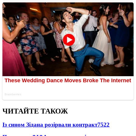
ЧИТАЙТЕ ТАКОЖ
Із сином Зідана розірвали контракт
7522