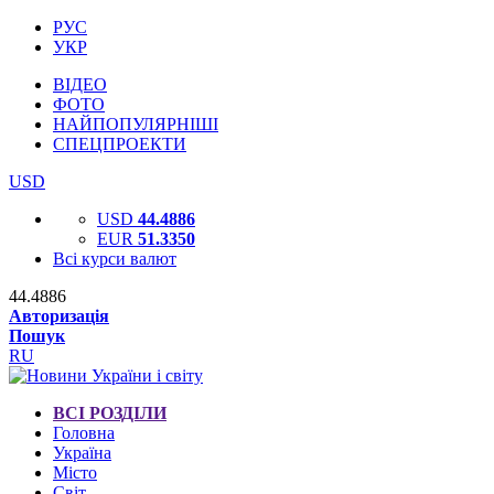
РУС
УКР
ВІДЕО
ФОТО
НАЙПОПУЛЯРНІШІ
СПЕЦПРОЕКТИ
USD
USD
44.4886
EUR
51.3350
Всі курси валют
44.4886
Авторизація
Пошук
RU
ВСІ РОЗДІЛИ
Головна
Україна
Місто
Світ