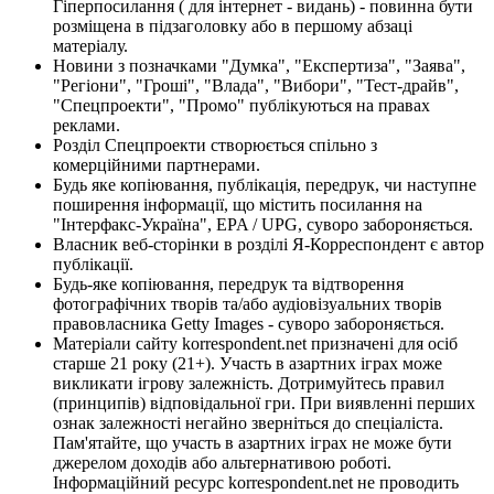
Гіперпосилання ( для інтернет - видань) - повинна бути
розміщена в підзаголовку або в першому абзаці
матеріалу.
Новини з позначками "Думка", "Експертиза", "Заява",
"Регіони", "Гроші", "Влада", "Вибори", "Тест-драйв",
"Спецпроекти", "Промо" публікуються на правах
реклами.
Розділ Спецпроекти створюється спільно з
комерційними партнерами.
Будь яке копіювання, публікація, передрук, чи наступне
поширення інформації, що містить посилання на
"Інтерфакс-Україна", EPA / UPG, суворо забороняється.
Власник веб-сторінки в розділі Я-Корреспондент є автор
публікації.
Будь-яке копіювання, передрук та відтворення
фотографічних творів та/або аудіовізуальних творів
правовласника Getty Images - суворо забороняється.
Матеріали сайту korrespondent.net призначені для осіб
старше 21 року (21+). Участь в азартних іграх може
викликати ігрову залежність. Дотримуйтесь правил
(принципів) відповідальної гри. При виявленні перших
ознак залежності негайно зверніться до спеціаліста.
Пам'ятайте, що участь в азартних іграх не може бути
джерелом доходів або альтернативою роботі.
Інформаційний ресурс korrespondent.net не проводить