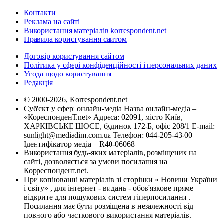
Контакти
Реклама на сайті
Використання матеріалів korrespondent.net
Правила користування сайтом
Договір користування сайтом
Політика у сфері конфіденційності і персональних даних
Угода щодо користування
Редакція
© 2000-2026, Korrespondent.net
Суб'єкт у сфері онлайн-медіа Назва онлайн-медіа –
«КореспонденТ.net» Адреса: 02091, місто Київ,
ХАРКІВСЬКЕ ШОСЕ, будинок 172-Б, офіс 208/1 E-mail:
sunlight@mediadim.com.ua
Телефон: 044-205-43-00
Ідентифікатор медіа – R40-06068
Використання будь-яких матеріалів, розміщених на
сайті, дозволяється за умови посилання на
Корреспондент.net.
При копіюванні матеріалів зі сторінки « Новини України
і світу» , для інтернет - видань - обов'язкове пряме
відкрите для пошукових систем гіперпосилання .
Посилання має бути розміщена в незалежності від
повного або часткового використання матеріалів.