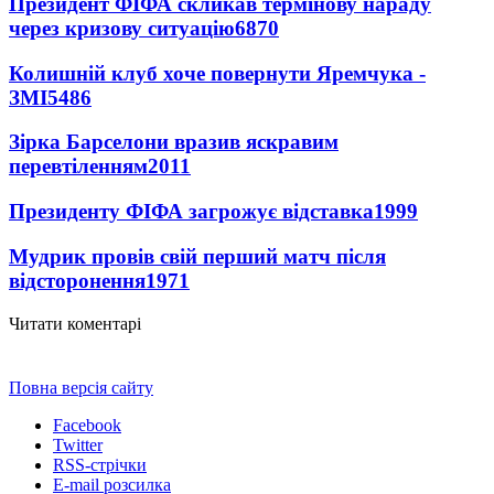
Президент ФІФА скликав термінову нараду
через кризову ситуацію
6870
Колишній клуб хоче повернути Яремчука -
ЗМІ
5486
Зірка Барселони вразив яскравим
перевтіленням
2011
Президенту ФІФА загрожує відставка
1999
Мудрик провів свій перший матч після
відсторонення
1971
Читати коментарі
Повна версія сайту
Facebook
Twitter
RSS-стрічки
E-mail розсилка