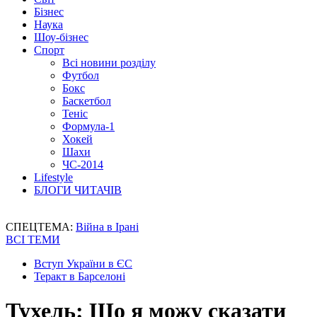
Бізнес
Наука
Шоу-бізнес
Спорт
Всі новини розділу
Футбол
Бокс
Баскетбол
Теніс
Формула-1
Хокей
Шахи
ЧС-2014
Lifestyle
БЛОГИ ЧИТАЧІВ
СПЕЦТЕМА:
Війна в Ірані
ВСІ ТЕМИ
Вступ України в ЄС
Теракт в Барселоні
Тухель: Що я можу сказати