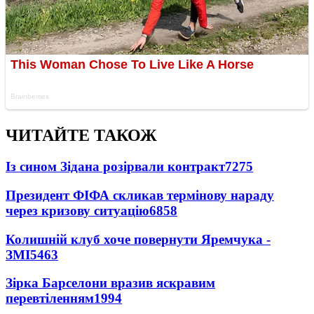
ЧИТАЙТЕ ТАКОЖ
Із сином Зідана розірвали контракт
7275
Президент ФІФА скликав термінову нараду
через кризову ситуацію
6858
Колишній клуб хоче повернути Яремчука -
ЗМІ
5463
Зірка Барселони вразив яскравим
перевтіленням
1994