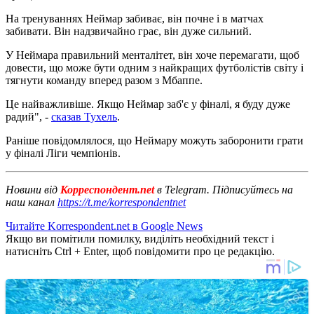
На тренуваннях Неймар забиває, він почне і в матчах
забивати. Він надзвичайно грає, він дуже сильний.
У Неймара правильний менталітет, він хоче перемагати, щоб
довести, що може бути одним з найкращих футболістів світу і
тягнути команду вперед разом з Мбаппе.
Це найважливіше. Якщо Неймар заб'є у фіналі, я буду дуже
радий", -
сказав Тухель
.
Раніше повідомлялося, що Неймару можуть заборонити грати
у фіналі Ліги чемпіонів.
Новини від
Корреспондент.net
в Telegram. Підписуйтесь на
наш канал
https://t.me/korrespondentnet
Читайте Korrespondent.net в Google News
Якщо ви помітили помилку, виділіть необхідний текст і
натисніть Ctrl + Enter, щоб повідомити про це редакцію.