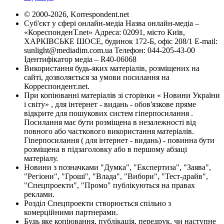
© 2000-2026, Korrespondent.net
Суб'єкт у сфері онлайн-медіа Назва онлайн-медіа –
«КореспонденТ.net» Адреса: 02091, місто Київ,
ХАРКІВСЬКЕ ШОСЕ, будинок 172-Б, офіс 208/1 E-mail:
sunlight@mediadim.com.ua
Телефон: 044-205-43-00
Ідентифікатор медіа – R40-06068
Використання будь-яких матеріалів, розміщених на
сайті, дозволяється за умови посилання на
Корреспондент.net.
При копіюванні матеріалів зі сторінки « Новини України
і світу» , для інтернет - видань - обов'язкове пряме
відкрите для пошукових систем гіперпосилання .
Посилання має бути розміщена в незалежності від
повного або часткового використання матеріалів.
Гіперпосилання ( для інтернет - видань) - повинна бути
розміщена в підзаголовку або в першому абзаці
матеріалу.
Новини з позначками "Думка", "Експертиза", "Заява",
"Регіони", "Гроші", "Влада", "Вибори", "Тест-драйв",
"Спецпроекти", "Промо" публікуються на правах
реклами.
Розділ Спецпроекти створюється спільно з
комерційними партнерами.
Будь яке копіювання, публікація, передрук, чи наступне