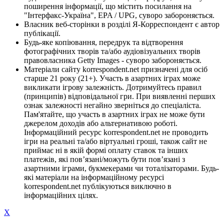
поширення інформації, що містить посилання на
"Інтерфакс-Україна", EPA / UPG, суворо забороняється.
Власник веб-сторінки в розділі Я-Корреспондент є автор
публікації.
Будь-яке копіювання, передрук та відтворення
фотографічних творів та/або аудіовізуальних творів
правовласника Getty Images - суворо забороняється.
Матеріали сайту korrespondent.net призначені для осіб
старше 21 року (21+). Участь в азартних іграх може
викликати ігрову залежність. Дотримуйтесь правил
(принципів) відповідальної гри. При виявленні перших
ознак залежності негайно зверніться до спеціаліста.
Пам'ятайте, що участь в азартних іграх не може бути
джерелом доходів або альтернативою роботі.
Інформаційний ресурс korrespondent.net не проводить
ігри на реальні та/або віртуальні гроші, також сайт не
приймає ні в якій формі оплату ставок та інших
платежів, які пов’язані/можуть бути пов’язані з
азартними іграми, букмекерами чи тоталізаторами. Будь-
які матеріали на інформаційному ресурсі
korrespondent.net публікуються виключно в
інформаційних цілях.
X