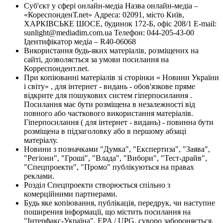
Суб'єкт у сфері онлайн-медіа Назва онлайн-медіа –
«КореспонденТ.net» Адреса: 02091, місто Київ,
ХАРКІВСЬКЕ ШОСЕ, будинок 172-Б, офіс 208/1 E-mail:
sunlight@mediadim.com.ua
Телефон: 044-205-43-00
Ідентифікатор медіа – R40-06068
Використання будь-яких матеріалів, розміщених на
сайті, дозволяється за умови посилання на
Корреспондент.net.
При копіюванні матеріалів зі сторінки « Новини України
і світу» , для інтернет - видань - обов'язкове пряме
відкрите для пошукових систем гіперпосилання .
Посилання має бути розміщена в незалежності від
повного або часткового використання матеріалів.
Гіперпосилання ( для інтернет - видань) - повинна бути
розміщена в підзаголовку або в першому абзаці
матеріалу.
Новини з позначками "Думка", "Експертиза", "Заява",
"Регіони", "Гроші", "Влада", "Вибори", "Тест-драйв",
"Спецпроекти", "Промо" публікуються на правах
реклами.
Розділ Спецпроекти створюється спільно з
комерційними партнерами.
Будь яке копіювання, публікація, передрук, чи наступне
поширення інформації, що містить посилання на
"Інтерфакс-Україна", EPA / UPG, суворо забороняється.