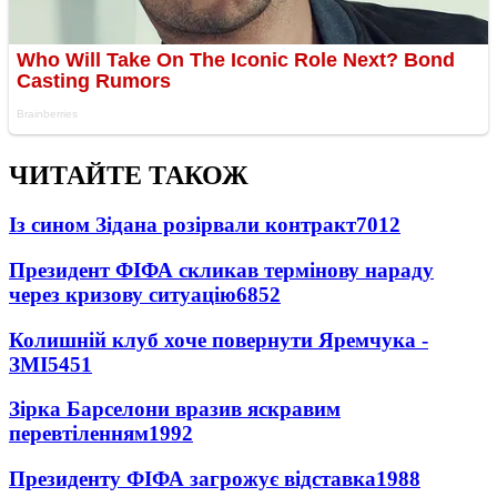
ЧИТАЙТЕ ТАКОЖ
Із сином Зідана розірвали контракт
7012
Президент ФІФА скликав термінову нараду
через кризову ситуацію
6852
Колишній клуб хоче повернути Яремчука -
ЗМІ
5451
Зірка Барселони вразив яскравим
перевтіленням
1992
Президенту ФІФА загрожує відставка
1988