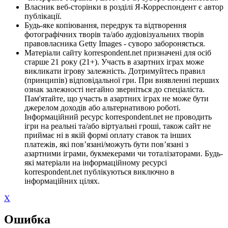
Власник веб-сторінки в розділі Я-Корреспондент є автор
публікації.
Будь-яке копіювання, передрук та відтворення
фотографічних творів та/або аудіовізуальних творів
правовласника Getty Images - суворо забороняється.
Матеріали сайту korrespondent.net призначені для осіб
старше 21 року (21+). Участь в азартних іграх може
викликати ігрову залежність. Дотримуйтесь правил
(принципів) відповідальної гри. При виявленні перших
ознак залежності негайно зверніться до спеціаліста.
Пам'ятайте, що участь в азартних іграх не може бути
джерелом доходів або альтернативою роботі.
Інформаційний ресурс korrespondent.net не проводить
ігри на реальні та/або віртуальні гроші, також сайт не
приймає ні в якій формі оплату ставок та інших
платежів, які пов’язані/можуть бути пов’язані з
азартними іграми, букмекерами чи тоталізаторами. Будь-
які матеріали на інформаційному ресурсі
korrespondent.net публікуються виключно в
інформаційних цілях.
X
Ошибка