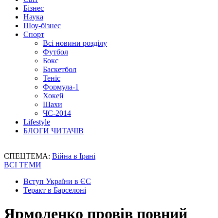
Бізнес
Наука
Шоу-бізнес
Спорт
Всі новини розділу
Футбол
Бокс
Баскетбол
Теніс
Формула-1
Хокей
Шахи
ЧС-2014
Lifestyle
БЛОГИ ЧИТАЧІВ
СПЕЦТЕМА:
Війна в Ірані
ВСІ ТЕМИ
Вступ України в ЄС
Теракт в Барселоні
Ярмоленко провів повний