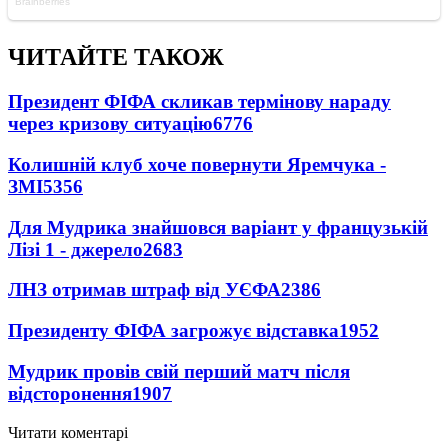
ЧИТАЙТЕ ТАКОЖ
Президент ФІФА скликав термінову нараду
через кризову ситуацію
6776
Колишній клуб хоче повернути Яремчука -
ЗМІ
5356
Для Мудрика знайшовся варіант у французькій
Лізі 1 - джерело
2683
ЛНЗ отримав штраф від УЄФА
2386
Президенту ФІФА загрожує відставка
1952
Мудрик провів свій перший матч після
відсторонення
1907
Читати коментарі