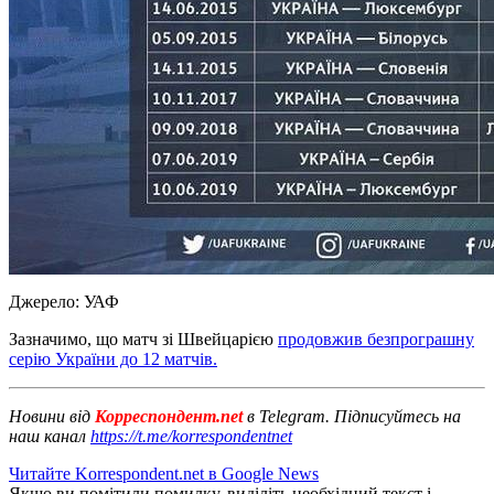
Джерело:
УАФ
Зазначимо, що матч зі Швейцарією
продовжив безпрограшну
серію України до 12 матчів.
Новини від
Корреспондент.net
в Telegram. Підписуйтесь на
наш канал
https://t.me/korrespondentnet
Читайте Korrespondent.net в Google News
Якщо ви помітили помилку, виділіть необхідний текст і