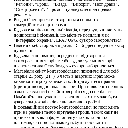
"Регіони", "Гроші", "Влада", "Вибори", "Тест-драйв",
"Спецпроекти", "Промо" публікуються на правах
реклами.
Розділ Спецпроекти створюється спільно з
комерційними партнерами.
Будь яке копіювання, публікація, передрук, чи наступне
поширення інформації, що містить посилання на
"Інтерфакс-Україна", EPA / UPG, суворо забороняється.
Власник веб-сторінки в розділі Я-Корреспондент є автор
публікації.
Будь-яке копіювання, передрук та відтворення
фотографічних творів та/або аудіовізуальних творів
правовласника Getty Images - суворо забороняється.
Матеріали сайту korrespondent.net призначені для осіб
старше 21 року (21+). Участь в азартних іграх може
викликати ігрову залежність. Дотримуйтесь правил
(принципів) відповідальної гри. При виявленні перших
ознак залежності негайно зверніться до спеціаліста.
Пам'ятайте, що участь в азартних іграх не може бути
джерелом доходів або альтернативою роботі.
Інформаційний ресурс korrespondent.net не проводить
ігри на реальні та/або віртуальні гроші, також сайт не
приймає ні в якій формі оплату ставок та інших
платежів, які пов’язані/можуть бути пов’язані з
азартними іграми, букмекерами чи тоталізаторами. Будь-