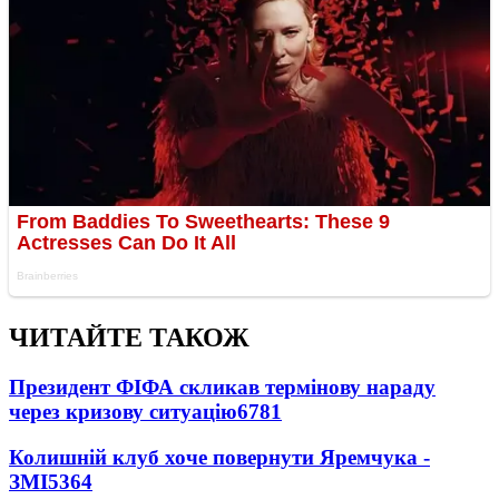
ЧИТАЙТЕ ТАКОЖ
Президент ФІФА скликав термінову нараду
через кризову ситуацію
6781
Колишній клуб хоче повернути Яремчука -
ЗМІ
5364