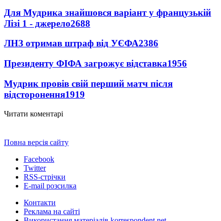
Для Мудрика знайшовся варіант у французькій
Лізі 1 - джерело
2688
ЛНЗ отримав штраф від УЄФА
2386
Президенту ФІФА загрожує відставка
1956
Мудрик провів свій перший матч після
відсторонення
1919
Читати коментарі
Повна версія сайту
Facebook
Twitter
RSS-стрічки
E-mail розсилка
Контакти
Реклама на сайті
Використання матеріалів korrespondent.net