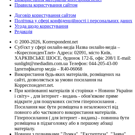
Правила користування сайтом
Договір користування сайтом
Політика у сфері конфіденційності і персональних даних
Угода щодо користування
Редакція
© 2000-2026, Korrespondent.net
Суб'єкт у сфері онлайн-медіа Назва онлайн-медіа –
«КореспонденТ.net» Адреса: 02091, місто Київ,
ХАРКІВСЬКЕ ШОСЕ, будинок 172-Б, офіс 208/1 E-mail:
sunlight@mediadim.com.ua
Телефон: 044-205-43-00
Ідентифікатор медіа – R40-06068
Використання будь-яких матеріалів, розміщених на
сайті, дозволяється за умови посилання на
Корреспондент.net.
При копіюванні матеріалів зі сторінки « Новини України
і світу» , для інтернет - видань - обов'язкове пряме
відкрите для пошукових систем гіперпосилання .
Посилання має бути розміщена в незалежності від
повного або часткового використання матеріалів.
Гіперпосилання ( для інтернет - видань) - повинна бути
розміщена в підзаголовку або в першому абзаці
матеріалу.
Новини з позначками "Думка", "Експертиза", "Заява",