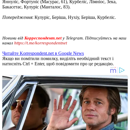
Яннуліс, Фортуніс (Масурас, 61), Курбеліс, Лімніос, Зека,
Бакасетас, Кулуріс (Манталос, 83).
Попередження
: Кулуріс, Беріша, Нухіу, Беріша, Курбеліс.
Новини від
Корреспондент.net
у Telegram. Підписуйтесь на наш
канал
https://t.me/korrespondentnet
Читайте Korrespondent.net в Google News
Якщо ви помітили помилку, виділіть необхідний текст і
натисніть Ctrl + Enter, щоб повідомити про це редакцію.