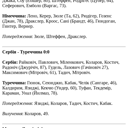
Джака, Соу (Ебішер, 80), Штеффен, Родрігес (Цубер, 64),
Сеферович, Емболо (Варгас, 73).
Німеччина:
Лено, Керер, Зюле (Та, 62), Рюдігер, Гозенс
(Джан, 78), Дракслер, Кроос, Сані (Брандт, 46), Гюндоган,
Гинтер, Вернер.
Попередження
: Зюле, Штеффен, Дракслер.
Сербія - Туреччина 0:0
Сербія:
Райковіч, Павлович, Міленкович, Коларов, Костич,
Радоніч (Джурічіч, 87), Гудель, Лазович (Гачіновіч 27),
Максимович (Мітровіч, 61), Тадич, Мітровіч.
Туреччина:
Гюнок, Сеюнджю, Кабак, Челік (Сангаре, 46),
Калдирим, Язиджі, Кекчю (Ундер, 60), Туфан, Текдемір,
Караман, Унал (Йилмаз, 78).
Попередження:
Язиджі, Коларов, Тадич, Костич, Кабак.
Вилучення
: Коларов, 49.