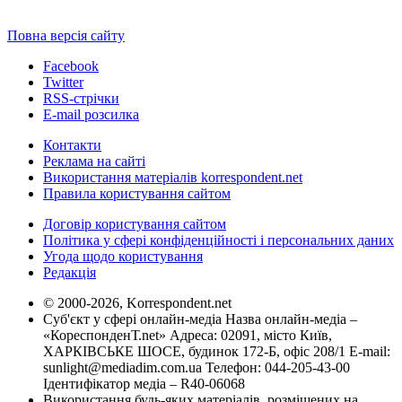
Повна версія сайту
Facebook
Twitter
RSS-стрічки
E-mail розсилка
Контакти
Реклама на сайті
Використання матеріалів korrespondent.net
Правила користування сайтом
Договір користування сайтом
Політика у сфері конфіденційності і персональних даних
Угода щодо користування
Редакція
© 2000-2026, Korrespondent.net
Суб'єкт у сфері онлайн-медіа Назва онлайн-медіа –
«КореспонденТ.net» Адреса: 02091, місто Київ,
ХАРКІВСЬКЕ ШОСЕ, будинок 172-Б, офіс 208/1 E-mail:
sunlight@mediadim.com.ua
Телефон: 044-205-43-00
Ідентифікатор медіа – R40-06068
Використання будь-яких матеріалів, розміщених на