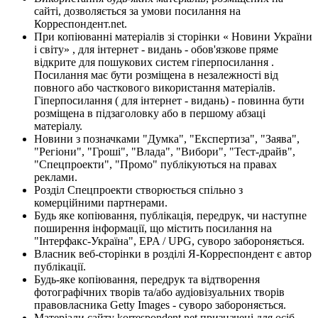
сайті, дозволяється за умови посилання на
Корреспондент.net.
При копіюванні матеріалів зі сторінки « Новини України
і світу» , для інтернет - видань - обов'язкове пряме
відкрите для пошукових систем гіперпосилання .
Посилання має бути розміщена в незалежності від
повного або часткового використання матеріалів.
Гіперпосилання ( для інтернет - видань) - повинна бути
розміщена в підзаголовку або в першому абзаці
матеріалу.
Новини з позначками "Думка", "Експертиза", "Заява",
"Регіони", "Гроші", "Влада", "Вибори", "Тест-драйв",
"Спецпроекти", "Промо" публікуються на правах
реклами.
Розділ Спецпроекти створюється спільно з
комерційними партнерами.
Будь яке копіювання, публікація, передрук, чи наступне
поширення інформації, що містить посилання на
"Інтерфакс-Україна", EPA / UPG, суворо забороняється.
Власник веб-сторінки в розділі Я-Корреспондент є автор
публікації.
Будь-яке копіювання, передрук та відтворення
фотографічних творів та/або аудіовізуальних творів
правовласника Getty Images - суворо забороняється.
Матеріали сайту korrespondent.net призначені для осіб