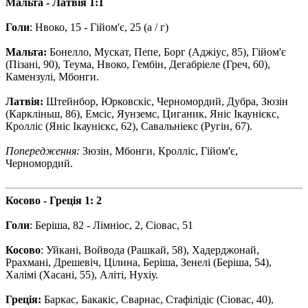
Мальта - Латвія 1:1
Голи
: Нвоко, 15 - Гійом'є, 25 (а / г)
Мальта:
Бонелло, Мускат, Пепе, Борг (Аджіус, 85), Гійом'є
(Пізані, 90), Теума, Нвоко, Гембін, Дегабріеле (Греч, 60),
Камензулі, Мбонги.
Латвія:
Штейнбор, Юрковскіс, Черномордий, Дубра, Зюзін
(Каркліньш, 86), Емсіс, Яунземс, Циганик, Яніс Ікаунієкс,
Кролліс (Яніс Ікаунієкс, 62), Савальніекс (Ругін, 67).
Попередження:
Зюзін, Мбонги, Кролліс, Гійом'є,
Черномордий.
Косово - Греція 1: 2
Голи
: Беріша, 82 - Лімніос, 2, Сіовас, 51
Косово
: Уйкані, Войвода (Рашкай, 58), Хадерджонай,
Ррахмані, Дрешевіч, Цілина, Беріша, Зенелі (Беріша, 54),
Халімі (Хасані, 55), Аліті, Нухіу.
Греція:
Баркас, Бакакіс, Сварнас, Стафілідіс (Сіовас, 40),