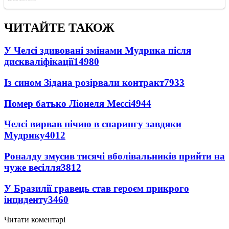
ЧИТАЙТЕ ТАКОЖ
У Челсі здивовані змінами Мудрика після
дискваліфікації
14980
Із сином Зідана розірвали контракт
7933
Помер батько Ліонеля Мессі
4944
Челсі вирвав нічию в спарингу завдяки
Мудрику
4012
Роналду змусив тисячі вболівальників прийти на
чуже весілля
3812
У Бразилії гравець став героєм прикрого
інциденту
3460
Читати коментарі