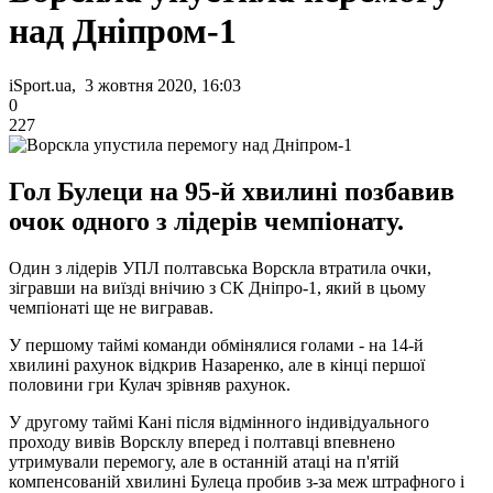
над Дніпром-1
iSport.ua, 3 жовтня 2020, 16:03
0
227
Гол Булеци на 95-й хвилині позбавив
очок одного з лідерів чемпіонату.
Один з лідерів УПЛ полтавська Ворскла втратила очки,
зігравши на виїзді внічию з СК Дніпро-1, який в цьому
чемпіонаті ще не вигравав.
У першому таймі команди обмінялися голами - на 14-й
хвилині рахунок відкрив Назаренко, але в кінці першої
половини гри Кулач зрівняв рахунок.
У другому таймі Кані після відмінного індивідуального
проходу вивів Ворсклу вперед і полтавці впевнено
утримували перемогу, але в останній атаці на п'ятій
компенсованій хвилині Булеца пробив з-за меж штрафного і