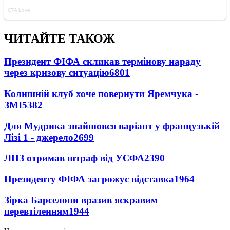
ЧИТАЙТЕ ТАКОЖ
Президент ФІФА скликав термінову нараду
через кризову ситуацію
6801
Колишній клуб хоче повернути Яремчука -
ЗМІ
5382
Для Мудрика знайшовся варіант у французькій
Лізі 1 - джерело
2699
ЛНЗ отримав штраф від УЄФА
2390
Президенту ФІФА загрожує відставка
1964
Зірка Барселони вразив яскравим
перевтіленням
1944