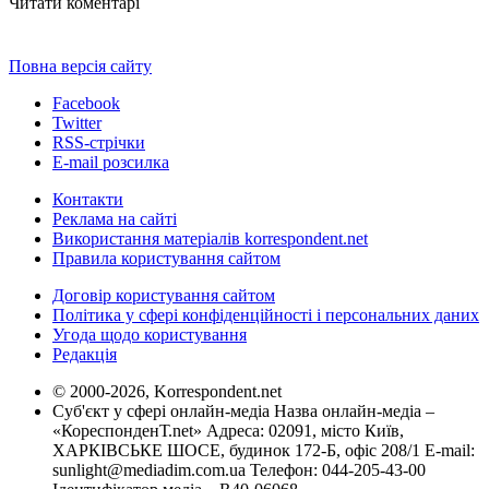
Читати коментарі
Повна версія сайту
Facebook
Twitter
RSS-стрічки
E-mail розсилка
Контакти
Реклама на сайті
Використання матеріалів korrespondent.net
Правила користування сайтом
Договір користування сайтом
Політика у сфері конфіденційності і персональних даних
Угода щодо користування
Редакція
© 2000-2026, Korrespondent.net
Суб'єкт у сфері онлайн-медіа Назва онлайн-медіа –
«КореспонденТ.net» Адреса: 02091, місто Київ,
ХАРКІВСЬКЕ ШОСЕ, будинок 172-Б, офіс 208/1 E-mail:
sunlight@mediadim.com.ua
Телефон: 044-205-43-00