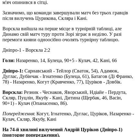
м'яч опинився в сітці.
Зазначимо, що команди завершували матч без трьох гравців
після вилучень Цурикова, Скляра і Кані.
Ворскла вийшла на перше місце в турнірній таблиці, але
Динамо свій матч туру проти Зорі зіграє в неділю. У разі
перемоги кияни одноосібно очолять турнірну таблицю.
Дніпро-1 - Ворскла 2:2
Голи:
Назаренко, 14, Булеца, 90+5 - Кулач, 42, Кані, 66
Дніпро-1:
Сарнавський - Тейлор (Сваток, 54), Адамюк,
Дуглас, Дубінчак - Ігнатенко (Булеца, 61), Батагов (Ді Франко,
78) - Назаренко, Когут (Кравченко, 77), Цуріков - Довбік.
Ворскла:
Резник - Чеснаков, Яворський, Ндіайе - Пердута,
Скляр, Пуцлін, Якубу - Кані, Дитина (Щербак, 46, Васін,
90+1) - Кулач (Опанасенко, 86).
Попередження
: Когут, Ігнатенко, Дуглас, Цуріков, Назаренко -
Кулач, Скляр, Якубу, Кані
На 74-й хвилині вилучений Андрій Цуріков (Дніпро-1)
(повторне попередження).