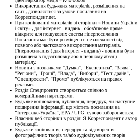
Ідентифікатор медіа – R40-06068
Використання будь-яких матеріалів, розміщених на
сайті, дозволяється за умови посилання на
Корреспондент.net.
При копіюванні матеріалів зі сторінки « Новини України
і світу» , для інтернет - видань - обов'язкове пряме
відкрите для пошукових систем гіперпосилання .
Посилання має бути розміщена в незалежності від
повного або часткового використання матеріалів.
Гіперпосилання ( для інтернет - видань) - повинна бути
розміщена в підзаголовку або в першому абзаці
матеріалу.
Новини з позначками "Думка", "Експертиза", "Заява",
"Регіони", "Гроші", "Влада", "Вибори", "Тест-драйв",
"Спецпроекти", "Промо" публікуються на правах
реклами.
Розділ Спецпроекти створюється спільно з
комерційними партнерами.
Будь яке копіювання, публікація, передрук, чи наступне
поширення інформації, що містить посилання на
"Інтерфакс-Україна", EPA / UPG, суворо забороняється.
Власник веб-сторінки в розділі Я-Корреспондент є автор
публікації.
Будь-яке копіювання, передрук та відтворення
фотографічних творів та/або аудіовізуальних творів