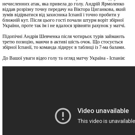
нечисленних атак, яка привела до голу. Андрій Ярмоленко
віддав розрізну точну передачу на Віктора Циганкова, який
зумів відірватися від захисника Іспанії і точно пробити у
ближній кут. Після цього гості почали штурм воріт збірної
України, проте так їм і не вдалося зрівняти рахунок у матчі.
Підопічні Андрія Шевченка після чотирьох турів займають
третю позицію, маючи в активі шість очок. Що стосується
збірної Іспанії, то команда лідирує в таблиці із 7-ма балами.
До Вашої уваги відео голу та огляд матчу Україна - Іспанія: