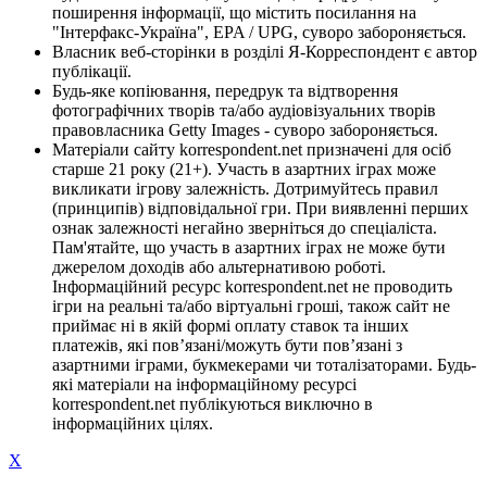
поширення інформації, що містить посилання на
"Інтерфакс-Україна", EPA / UPG, суворо забороняється.
Власник веб-сторінки в розділі Я-Корреспондент є автор
публікації.
Будь-яке копіювання, передрук та відтворення
фотографічних творів та/або аудіовізуальних творів
правовласника Getty Images - суворо забороняється.
Матеріали сайту korrespondent.net призначені для осіб
старше 21 року (21+). Участь в азартних іграх може
викликати ігрову залежність. Дотримуйтесь правил
(принципів) відповідальної гри. При виявленні перших
ознак залежності негайно зверніться до спеціаліста.
Пам'ятайте, що участь в азартних іграх не може бути
джерелом доходів або альтернативою роботі.
Інформаційний ресурс korrespondent.net не проводить
ігри на реальні та/або віртуальні гроші, також сайт не
приймає ні в якій формі оплату ставок та інших
платежів, які пов’язані/можуть бути пов’язані з
азартними іграми, букмекерами чи тоталізаторами. Будь-
які матеріали на інформаційному ресурсі
korrespondent.net публікуються виключно в
інформаційних цілях.
X