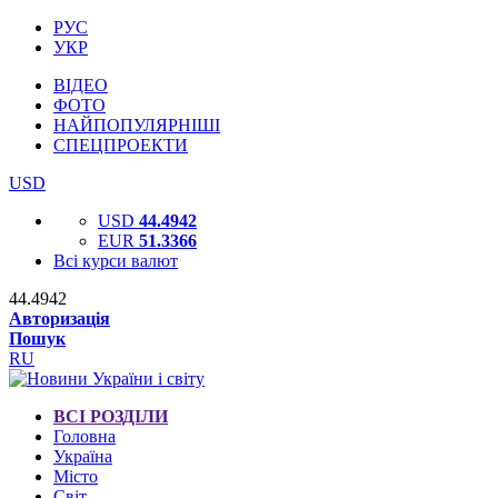
РУС
УКР
ВІДЕО
ФОТО
НАЙПОПУЛЯРНІШІ
СПЕЦПРОЕКТИ
USD
USD
44.4942
EUR
51.3366
Всі курси валют
44.4942
Авторизація
Пошук
RU
ВСІ РОЗДІЛИ
Головна
Україна
Місто
Світ