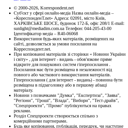
© 2000-2026, Korrespondent.net
Суб'єкт у сфері онлайн-медіа Назва онлайн-медіа –
«КореспонденТ.net» Адреса: 02091, місто Київ,
ХАРКІВСЬКЕ ШОСЕ, будинок 172-Б, офіс 208/1 E-mail:
sunlight@mediadim.com.ua
Телефон: 044-205-43-00
Ідентифікатор медіа – R40-06068
Використання будь-яких матеріалів, розміщених на
сайті, дозволяється за умови посилання на
Корреспондент.net.
При копіюванні матеріалів зі сторінки « Новини України
і світу» , для інтернет - видань - обов'язкове пряме
відкрите для пошукових систем гіперпосилання .
Посилання має бути розміщена в незалежності від
повного або часткового використання матеріалів.
Гіперпосилання ( для інтернет - видань) - повинна бути
розміщена в підзаголовку або в першому абзаці
матеріалу.
Новини з позначками "Думка", "Експертиза", "Заява",
"Регіони", "Гроші", "Влада", "Вибори", "Тест-драйв",
"Спецпроекти", "Промо" публікуються на правах
реклами.
Розділ Спецпроекти створюється спільно з
комерційними партнерами.
Будь яке копіювання, публікація, передрук, чи наступне