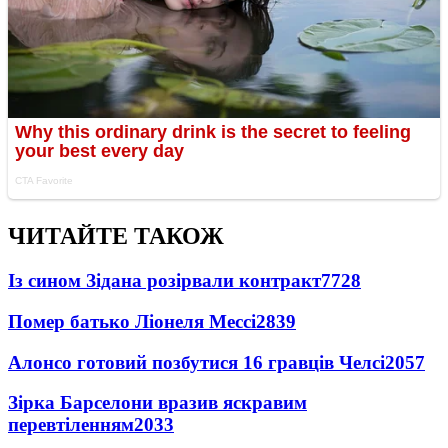
ЧИТАЙТЕ ТАКОЖ
Із сином Зідана розірвали контракт
7728
Помер батько Ліонеля Мессі
2839
Алонсо готовий позбутися 16 гравців Челсі
2057
Зірка Барселони вразив яскравим
перевтіленням
2033