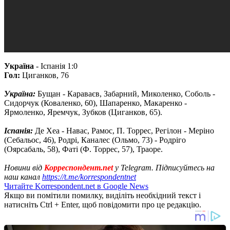
Україна
- Іспанія 1:0
Гол:
Циганков, 76
Україна:
Бущан - Караваєв, Забарний, Миколенко, Соболь -
Сидорчук (Коваленко, 60), Шапаренко, Макаренко -
Ярмоленко, Яремчук, Зубков (Циганков, 65).
Іспанія:
Де Хеа - Навас, Рамос, П. Торрес, Регілон - Меріно
(Себальос, 46), Родрі, Каналес (Ольмо, 73) - Родріго
(Оярсабаль, 58), Фаті (Ф. Торрес, 57), Траоре.
Новини від
Корреспондент.net
у Telegram. Підписуйтесь на
наш канал
https://t.me/korrespondentnet
Читайте Korrespondent.net в Google News
Якщо ви помітили помилку, виділіть необхідний текст і
натисніть Ctrl + Enter, щоб повідомити про це редакцію.