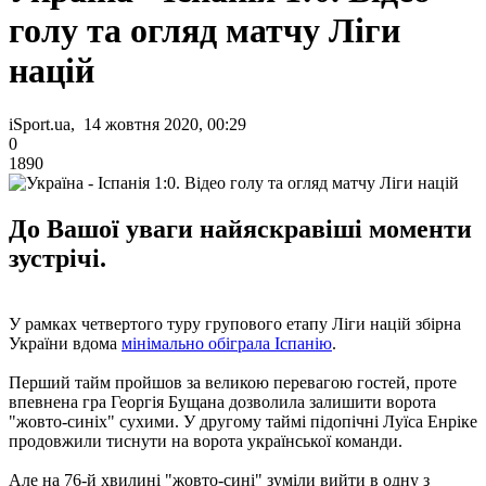
голу та огляд матчу Ліги
націй
iSport.ua, 14 жовтня 2020, 00:29
0
1890
До Вашої уваги найяскравіші моменти
зустрічі.
У рамках четвертого туру групового етапу Ліги націй збірна
України вдома
мінімально обіграла Іспанію
.
Перший тайм пройшов за великою перевагою гостей, проте
впевнена гра Георгія Бущана дозволила залишити ворота
"жовто-синіх" сухими. У другому таймі підопічні Луїса Енріке
продовжили тиснути на ворота української команди.
Але на 76-й хвилині "жовто-сині" зуміли вийти в одну з