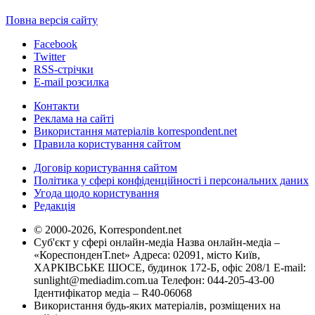
Повна версія сайту
Facebook
Twitter
RSS-стрічки
E-mail розсилка
Контакти
Реклама на сайті
Використання матеріалів korrespondent.net
Правила користування сайтом
Договір користування сайтом
Політика у сфері конфіденційності і персональних даних
Угода щодо користування
Редакція
© 2000-2026, Korrespondent.net
Суб'єкт у сфері онлайн-медіа Назва онлайн-медіа –
«КореспонденТ.net» Адреса: 02091, місто Київ,
ХАРКІВСЬКЕ ШОСЕ, будинок 172-Б, офіс 208/1 E-mail:
sunlight@mediadim.com.ua
Телефон: 044-205-43-00
Ідентифікатор медіа – R40-06068
Використання будь-яких матеріалів, розміщених на