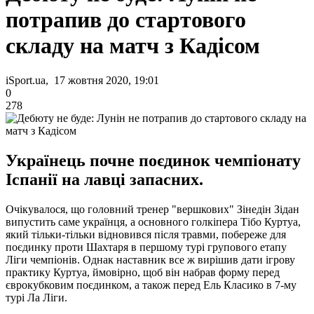
потрапив до стартового
складу на матч з Кадісом
iSport.ua, 17 жовтня 2020, 19:01
0
278
Українець почне поєдинок чемпіонату
Іспанії на лавці запасних.
Очікувалося, що головний тренер "вершкових" Зінедін Зідан
випустить саме українця, а основного голкіпера Тібо Куртуа,
який тільки-тільки відновився після травми, побереже для
поєдинку проти Шахтаря в першому турі групового етапу
Ліги чемпіонів. Однак наставник все ж вирішив дати ігрову
практику Куртуа, ймовірно, щоб він набрав форму перед
єврокубковим поєдинком, а також перед Ель Класико в 7-му
турі Ла Ліги.