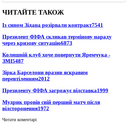
ЧИТАЙТЕ ТАКОЖ
Із сином Зідана розірвали контракт
7541
Президент ФІФА скликав термінову нараду
через кризову ситуацію
6873
Колишній клуб хоче повернути Яремчука -
ЗМІ
5487
Зірка Барселони вразив яскравим
перевтіленням
2012
Президенту ФІФА загрожує відставка
1999
Мудрик провів свій перший матч після
відсторонення
1972
Читати коментарі