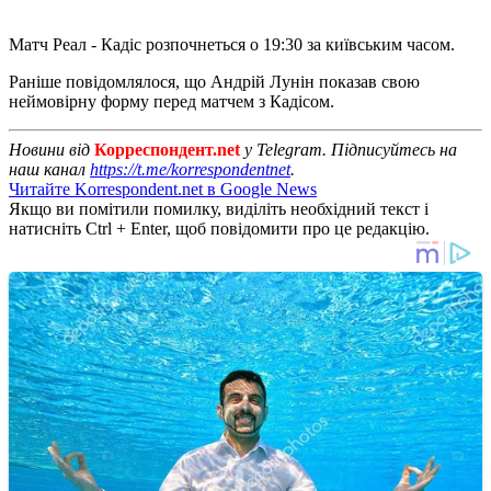
Матч Реал - Кадіс розпочнеться о 19:30 за київським часом.
Раніше повідомлялося, що Андрій Лунін показав свою
неймовірну форму перед матчем з Кадісом.
Новини від
Корреспондент.net
у Telegram. Підписуйтесь на
наш канал
https://t.me/korrespondentnet
.
Читайте Korrespondent.net в Google News
Якщо ви помітили помилку, виділіть необхідний текст і
натисніть Ctrl + Enter, щоб повідомити про це редакцію.