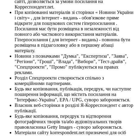
сайті, дозволяється за умови посилання на
Корреспондент.net.
При копіюванні матеріалів зі сторінки « Новини України
і світу» , для інтернет - видань - обов'язкове пряме
відкрите для пошукових систем гіперпосилання .
Посилання має бути розміщена в незалежності від
повного або часткового використання матеріалів.
Гіперпосилання ( для інтернет - видань) - повинна бути
розміщена в підзаголовку або в першому абзаці
матеріалу.
Новини з позначками "Думка", "Експертиза", "Заява",
"Регіони", "Гроші", "Влада", "Вибори", "Тест-драйв",
"Спецпроекти", "Промо" публікуються на правах
реклами.
Розділ Спецпроекти створюється спільно з
комерційними партнерами.
Будь яке копіювання, публікація, передрук, чи наступне
поширення інформації, що містить посилання на
"Інтерфакс-Україна", EPA / UPG, суворо забороняється.
Власник веб-сторінки в розділі Я-Корреспондент є автор
публікації.
Будь-яке копіювання, передрук та відтворення
фотографічних творів та/або аудіовізуальних творів
правовласника Getty Images - суворо забороняється.
Матеріали сайту korrespondent.net призначені для осіб