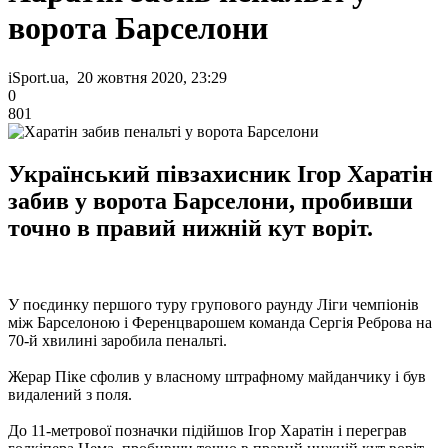
ворота Барселони
iSport.ua, 20 жовтня 2020, 23:29
0
801
Український півзахисник Ігор Харатін
забив у ворота Барселони, пробивши
точно в правий нижній кут воріт.
У поєдинку першого туру групового раунду Ліги чемпіонів
між Барселоною і Ференцварошем команда Сергія Реброва на
70-й хвилині заробила пенальті.
Жерар Піке сфолив у власному штрафному майданчику і був
видалений з поля.
До 11-метрової позначки підійшов Ігор Харатін і переграв