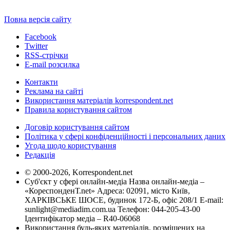
Повна версія сайту
Facebook
Twitter
RSS-стрічки
E-mail розсилка
Контакти
Реклама на сайті
Використання матеріалів korrespondent.net
Правила користування сайтом
Договір користування сайтом
Політика у сфері конфіденційності і персональних даних
Угода щодо користування
Редакція
© 2000-2026, Korrespondent.net
Суб'єкт у сфері онлайн-медіа Назва онлайн-медіа –
«КореспонденТ.net» Адреса: 02091, місто Київ,
ХАРКІВСЬКЕ ШОСЕ, будинок 172-Б, офіс 208/1 E-mail:
sunlight@mediadim.com.ua
Телефон: 044-205-43-00
Ідентифікатор медіа – R40-06068
Використання будь-яких матеріалів, розміщених на