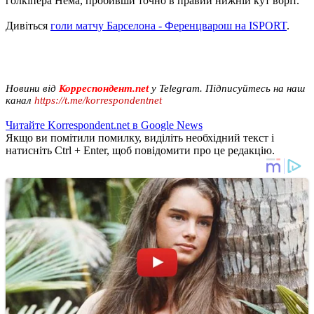
голкіпера Нема, пробивши точно в правий нижній кут воріт.
Дивіться
голи матчу Барселона - Ференцварош на ISPORT
.
Новини від
Корреспондент.net
у Telegram. Підписуйтесь на наш
канал
https://t.me/korrespondentnet
Читайте Korrespondent.net в Google News
Якщо ви помітили помилку, виділіть необхідний текст і
натисніть Ctrl + Enter, щоб повідомити про це редакцію.