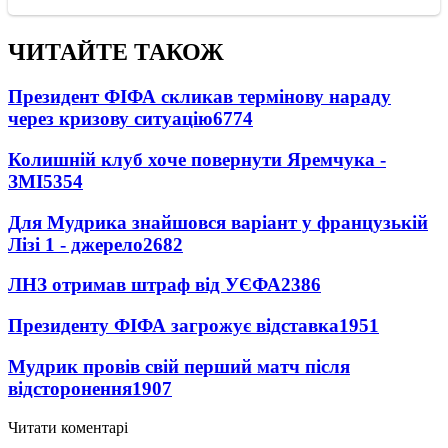
ЧИТАЙТЕ ТАКОЖ
Президент ФІФА скликав термінову нараду
через кризову ситуацію
6774
Колишній клуб хоче повернути Яремчука -
ЗМІ
5354
Для Мудрика знайшовся варіант у французькій
Лізі 1 - джерело
2682
ЛНЗ отримав штраф від УЄФА
2386
Президенту ФІФА загрожує відставка
1951
Мудрик провів свій перший матч після
відсторонення
1907
Читати коментарі