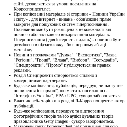
сайті, дозволяється за умови посилання на
Корреспондент.net.
При копіюванні матеріалів зі сторінки « Новини України
і світу» , для інтернет - видань - обов'язкове пряме
відкрите для пошукових систем гіперпосилання .
Посилання має бути розміщена в незалежності від
повного або часткового використання матеріалів.
Гіперпосилання ( для інтернет - видань) - повинна бути
розміщена в підзаголовку або в першому абзаці
матеріалу.
Новини з позначками "Думка", "Експертиза", "Заява",
"Регіони", "Гроші", "Влада", "Вибори", "Тест-драйв",
"Спецпроекти", "Промо" публікуються на правах
реклами.
Розділ Спецпроекти створюється спільно з
комерційними партнерами.
Будь яке копіювання, публікація, передрук, чи наступне
поширення інформації, що містить посилання на
"Інтерфакс-Україна", EPA / UPG, суворо забороняється.
Власник веб-сторінки в розділі Я-Корреспондент є автор
публікації.
Будь-яке копіювання, передрук та відтворення
фотографічних творів та/або аудіовізуальних творів
правовласника Getty Images - суворо забороняється.
Матеріали сайту korrespondent.net призначені для осіб