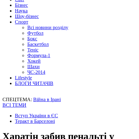
Бізнес
Наука
Шоу-бізнес
Спорт
Всі новини розділу
Футбол
Бокс
Баскетбол
Теніс
Формула-1
Хокей
Шахи
ЧС-2014
Lifestyle
БЛОГИ ЧИТАЧІВ
СПЕЦТЕМА:
Війна в Ірані
ВСІ ТЕМИ
Вступ України в ЄС
Теракт в Барселоні
Харатін забив пенальті у