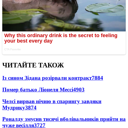
ЧИТАЙТЕ ТАКОЖ
Із сином Зідана розірвали контракт
7884
Помер батько Ліонеля Мессі
4903
Челсі вирвав нічию в спарингу завдяки
Мудрику
3874
Роналду змусив тисячі вболівальників прийти на
чуже весілля
3727