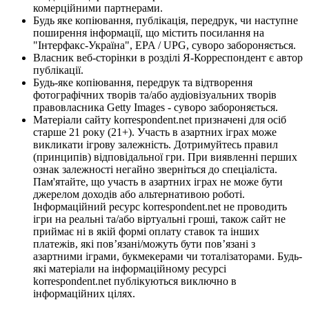
комерційними партнерами.
Будь яке копіювання, публікація, передрук, чи наступне
поширення інформації, що містить посилання на
"Інтерфакс-Україна", EPA / UPG, суворо забороняється.
Власник веб-сторінки в розділі Я-Корреспондент є автор
публікації.
Будь-яке копіювання, передрук та відтворення
фотографічних творів та/або аудіовізуальних творів
правовласника Getty Images - суворо забороняється.
Матеріали сайту korrespondent.net призначені для осіб
старше 21 року (21+). Участь в азартних іграх може
викликати ігрову залежність. Дотримуйтесь правил
(принципів) відповідальної гри. При виявленні перших
ознак залежності негайно зверніться до спеціаліста.
Пам'ятайте, що участь в азартних іграх не може бути
джерелом доходів або альтернативою роботі.
Інформаційний ресурс korrespondent.net не проводить
ігри на реальні та/або віртуальні гроші, також сайт не
приймає ні в якій формі оплату ставок та інших
платежів, які пов’язані/можуть бути пов’язані з
азартними іграми, букмекерами чи тоталізаторами. Будь-
які матеріали на інформаційному ресурсі
korrespondent.net публікуються виключно в
інформаційних цілях.