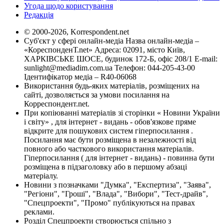
Угода щодо користування
Редакція
© 2000-2026, Korrespondent.net
Суб'єкт у сфері онлайн-медіа Назва онлайн-медіа –
«КореспонденТ.net» Адреса: 02091, місто Київ,
ХАРКІВСЬКЕ ШОСЕ, будинок 172-Б, офіс 208/1 E-mail:
sunlight@mediadim.com.ua
Телефон: 044-205-43-00
Ідентифікатор медіа – R40-06068
Використання будь-яких матеріалів, розміщених на
сайті, дозволяється за умови посилання на
Корреспондент.net.
При копіюванні матеріалів зі сторінки « Новини України
і світу» , для інтернет - видань - обов'язкове пряме
відкрите для пошукових систем гіперпосилання .
Посилання має бути розміщена в незалежності від
повного або часткового використання матеріалів.
Гіперпосилання ( для інтернет - видань) - повинна бути
розміщена в підзаголовку або в першому абзаці
матеріалу.
Новини з позначками "Думка", "Експертиза", "Заява",
"Регіони", "Гроші", "Влада", "Вибори", "Тест-драйв",
"Спецпроекти", "Промо" публікуються на правах
реклами.
Розділ Спецпроекти створюється спільно з