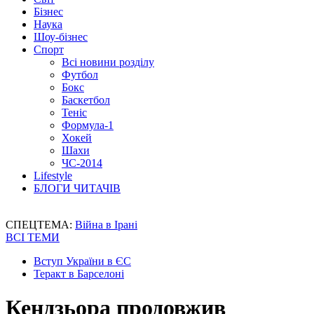
Бізнес
Наука
Шоу-бізнес
Спорт
Всі новини розділу
Футбол
Бокс
Баскетбол
Теніс
Формула-1
Хокей
Шахи
ЧС-2014
Lifestyle
БЛОГИ ЧИТАЧІВ
СПЕЦТЕМА:
Війна в Ірані
ВСІ ТЕМИ
Вступ України в ЄС
Теракт в Барселоні
Кендзьора продовжив