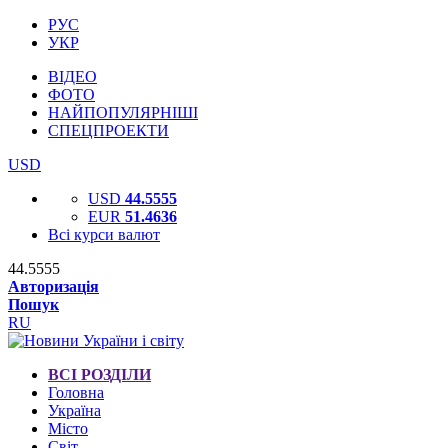
РУС
УКР
ВІДЕО
ФОТО
НАЙПОПУЛЯРНІШІ
СПЕЦПРОЕКТИ
USD
USD
44.5555
EUR
51.4636
Всі курси валют
44.5555
Авторизація
Пошук
RU
ВСІ РОЗДІЛИ
Головна
Україна
Місто
Світ