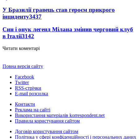
У Бразилії гравець став героєм прикрого
інциденту
3437
Син і онук легенд Мілана змінив черговий клуб
в Італії
3142
Читати коментарі
Повна версія сайту
Facebook
Twitter
RSS-стрічки
E-mail розсилка
Контакти
Реклама на сайті
Використання матеріалів korrespondent.net
Правила користування сайтом
Договір користування сайтом
Політика у сфері конфіденційності і персональних даних