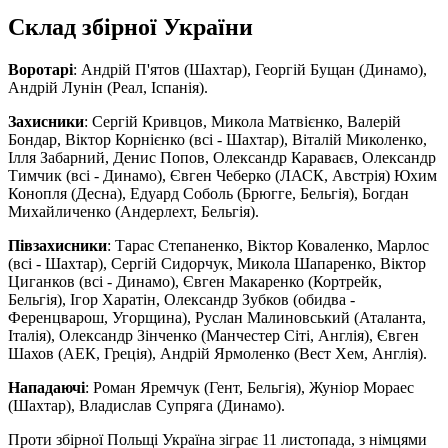
Склад збірної України
Воротарі
: Андрій П'ятов (Шахтар), Георгій Бущан (Динамо),
Андрій Лунін (Реал, Іспанія).
Захисники
: Сергій Кривцов, Микола Матвієнко, Валерій
Бондар, Віктор Корнієнко (всі - Шахтар), Віталій Миколенко,
Ілля Забарний, Денис Попов, Олександр Караваєв, Олександр
Тимчик (всі - Динамо), Євген Чеберко (ЛАСК, Австрія) Юхим
Конопля (Десна), Едуард Соболь (Брюгге, Бельгія), Богдан
Михайличенко (Андерлехт, Бельгія).
Півзахисники
: Тарас Степаненко, Віктор Коваленко, Марлос
(всі - Шахтар), Сергій Сидорчук, Микола Шапаренко, Віктор
Циганков (всі - Динамо), Євген Макаренко (Кортрейк,
Бельгія), Ігор Харатін, Олександр Зубков (обидва -
Ференцварош, Угорщина), Руслан Малиновський (Аталанта,
Італія), Олександр Зінченко (Манчестер Сіті, Англія), Євген
Шахов (АЕК, Греція), Андрій Ярмоленко (Вест Хем, Англія).
Нападаючі
: Роман Яремчук (Гент, Бельгія), Жуніор Мораес
(Шахтар), Владислав Супряга (Динамо).
Проти збірної Польщі Україна зіграє 11 листопада, з німцями