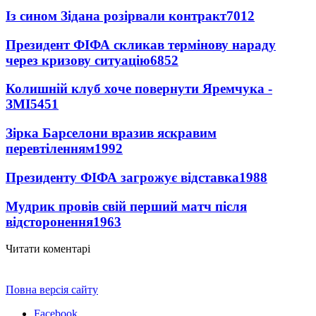
Із сином Зідана розірвали контракт
7012
Президент ФІФА скликав термінову нараду
через кризову ситуацію
6852
Колишній клуб хоче повернути Яремчука -
ЗМІ
5451
Зірка Барселони вразив яскравим
перевтіленням
1992
Президенту ФІФА загрожує відставка
1988
Мудрик провів свій перший матч після
відсторонення
1963
Читати коментарі
Повна версія сайту
Facebook