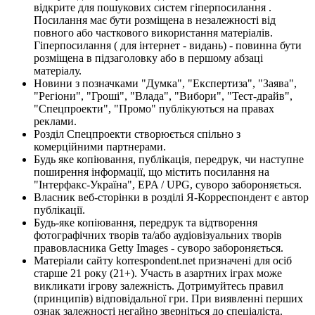
відкрите для пошукових систем гіперпосилання .
Посилання має бути розміщена в незалежності від
повного або часткового використання матеріалів.
Гіперпосилання ( для інтернет - видань) - повинна бути
розміщена в підзаголовку або в першому абзаці
матеріалу.
Новини з позначками "Думка", "Експертиза", "Заява",
"Регіони", "Гроші", "Влада", "Вибори", "Тест-драйв",
"Спецпроекти", "Промо" публікуються на правах
реклами.
Розділ Спецпроекти створюється спільно з
комерційними партнерами.
Будь яке копіювання, публікація, передрук, чи наступне
поширення інформації, що містить посилання на
"Інтерфакс-Україна", EPA / UPG, суворо забороняється.
Власник веб-сторінки в розділі Я-Корреспондент є автор
публікації.
Будь-яке копіювання, передрук та відтворення
фотографічних творів та/або аудіовізуальних творів
правовласника Getty Images - суворо забороняється.
Матеріали сайту korrespondent.net призначені для осіб
старше 21 року (21+). Участь в азартних іграх може
викликати ігрову залежність. Дотримуйтесь правил
(принципів) відповідальної гри. При виявленні перших
ознак залежності негайно зверніться до спеціаліста.