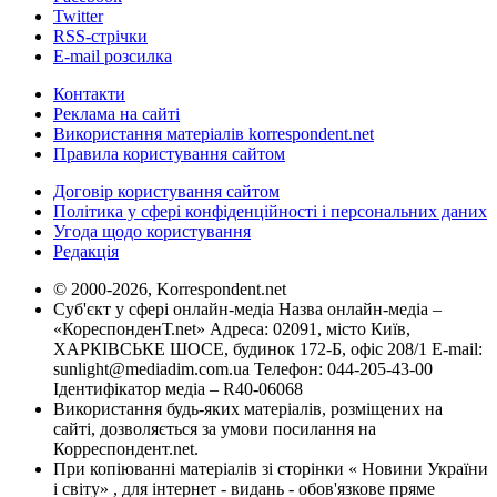
Twitter
RSS-стрічки
E-mail розсилка
Контакти
Реклама на сайті
Використання матеріалів korrespondent.net
Правила користування сайтом
Договір користування сайтом
Політика у сфері конфіденційності і персональних даних
Угода щодо користування
Редакція
© 2000-2026, Korrespondent.net
Суб'єкт у сфері онлайн-медіа Назва онлайн-медіа –
«КореспонденТ.net» Адреса: 02091, місто Київ,
ХАРКІВСЬКЕ ШОСЕ, будинок 172-Б, офіс 208/1 E-mail:
sunlight@mediadim.com.ua
Телефон: 044-205-43-00
Ідентифікатор медіа – R40-06068
Використання будь-яких матеріалів, розміщених на
сайті, дозволяється за умови посилання на
Корреспондент.net.
При копіюванні матеріалів зі сторінки « Новини України
і світу» , для інтернет - видань - обов'язкове пряме