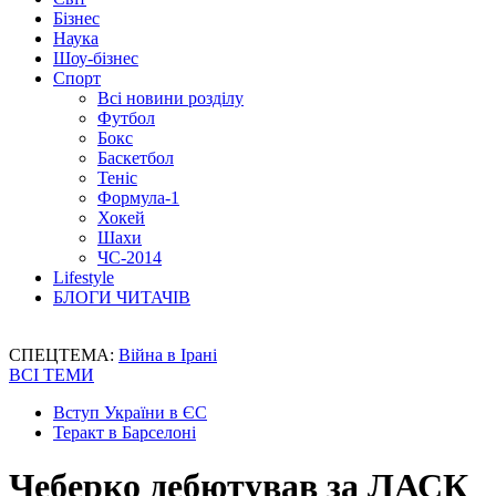
Бізнес
Наука
Шоу-бізнес
Спорт
Всі новини розділу
Футбол
Бокс
Баскетбол
Теніс
Формула-1
Хокей
Шахи
ЧС-2014
Lifestyle
БЛОГИ ЧИТАЧІВ
СПЕЦТЕМА:
Війна в Ірані
ВСІ ТЕМИ
Вступ України в ЄС
Теракт в Барселоні
Чеберко дебютував за ЛАСК