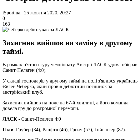
iSport.ua, 25 жовтня 2020, 20:27
0
163
Захисник вийшов на заміну в другому
таймі.
В рамках п'ятого туру чемпіонату Австрії ЛАСК удома обіграв
Санкт-Пельтен (4:0).
У складі господарів у другому таймі на полі з'явився українець
Євген Чеберко, який провів дебютний поєдинок за
австрійський клуб.
Захисник вийшов на поле на 67-й хвилині, а його команда
довела гру до розгромної перемоги.
ЛАСК
- Санкт-Пельтен 4:0
Голи
: Грубер (34), Ранфтл (46), Гргич (57), Гойгінгер (87).