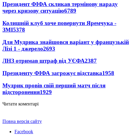
Президент ФІФА скликав термінову нараду
через кризову ситуацію
6789
Колишній клуб хоче повернути Яремчука -
ЗМІ
5378
Для Мудрика знайшовся варіант у французькій
Лізі 1 - джерело
2693
ЛНЗ отримав штраф від УЄФА
2387
Президенту ФІФА загрожує відставка
1958
Мудрик провів свій перший матч після
відсторонення
1929
Читати коментарі
Повна версія сайту
Facebook