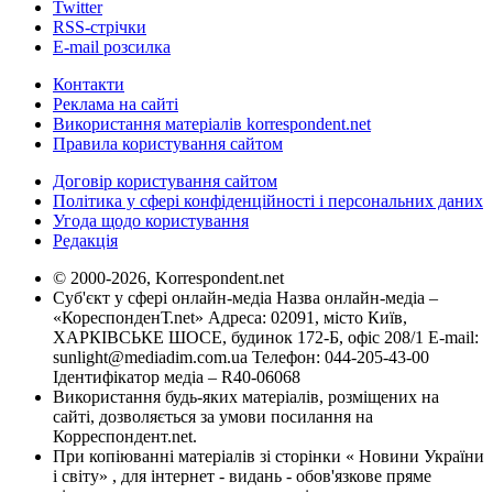
Twitter
RSS-стрічки
E-mail розсилка
Контакти
Реклама на сайті
Використання матеріалів korrespondent.net
Правила користування сайтом
Договір користування сайтом
Політика у сфері конфіденційності і персональних даних
Угода щодо користування
Редакція
© 2000-2026, Korrespondent.net
Суб'єкт у сфері онлайн-медіа Назва онлайн-медіа –
«КореспонденТ.net» Адреса: 02091, місто Київ,
ХАРКІВСЬКЕ ШОСЕ, будинок 172-Б, офіс 208/1 E-mail:
sunlight@mediadim.com.ua
Телефон: 044-205-43-00
Ідентифікатор медіа – R40-06068
Використання будь-яких матеріалів, розміщених на
сайті, дозволяється за умови посилання на
Корреспондент.net.
При копіюванні матеріалів зі сторінки « Новини України
і світу» , для інтернет - видань - обов'язкове пряме