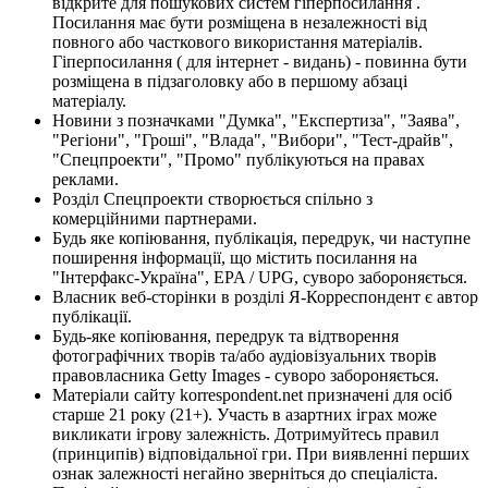
відкрите для пошукових систем гіперпосилання .
Посилання має бути розміщена в незалежності від
повного або часткового використання матеріалів.
Гіперпосилання ( для інтернет - видань) - повинна бути
розміщена в підзаголовку або в першому абзаці
матеріалу.
Новини з позначками "Думка", "Експертиза", "Заява",
"Регіони", "Гроші", "Влада", "Вибори", "Тест-драйв",
"Спецпроекти", "Промо" публікуються на правах
реклами.
Розділ Спецпроекти створюється спільно з
комерційними партнерами.
Будь яке копіювання, публікація, передрук, чи наступне
поширення інформації, що містить посилання на
"Інтерфакс-Україна", EPA / UPG, суворо забороняється.
Власник веб-сторінки в розділі Я-Корреспондент є автор
публікації.
Будь-яке копіювання, передрук та відтворення
фотографічних творів та/або аудіовізуальних творів
правовласника Getty Images - суворо забороняється.
Матеріали сайту korrespondent.net призначені для осіб
старше 21 року (21+). Участь в азартних іграх може
викликати ігрову залежність. Дотримуйтесь правил
(принципів) відповідальної гри. При виявленні перших
ознак залежності негайно зверніться до спеціаліста.