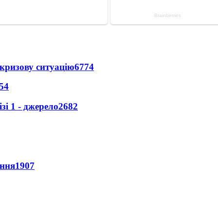
кризову ситуацію
6774
54
і 1 - джерело
2682
ення
1907