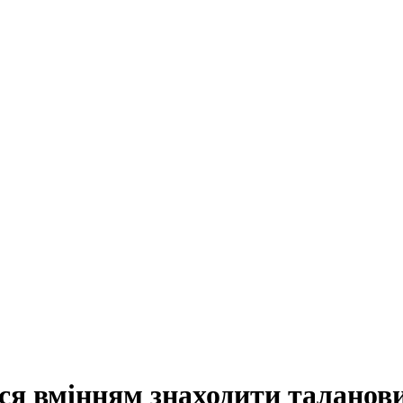
ся вмінням знаходити таланови