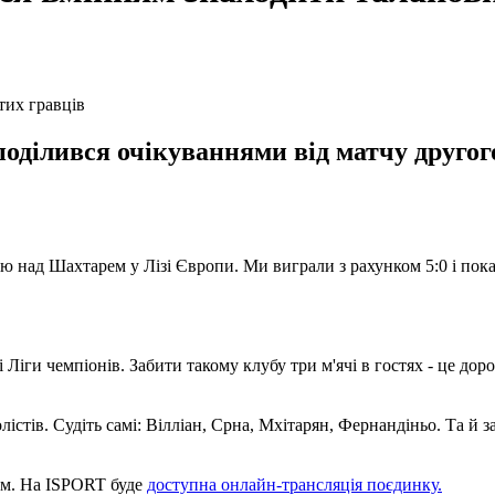
оділився очікуваннями від матчу другого
над Шахтарем у Лізі Європи. Ми виграли з рахунком 5:0 і показ
іги чемпіонів. Забити такому клубу три м'ячі в гостях - це дор
ів. Судіть самі: Вілліан, Срна, Мхітарян, Фернандіньо. Та й зар
вом. На ISPORT буде
доступна онлайн-трансляція поєдинку.