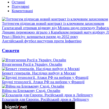
Останні
Популярні
Коментовані
Тоттенгем підписав новий контракт із ключовим захисником
Галатасарай отримав відмову від Мілана щодо переходу Рафаел
Динамо переможно зіграло з Карабахом перший матч відбору Л
Реал і Вінісіус залишаться разом до 2032 року
Англійський футбол виступив проти Інфантіно
Сюжети
Вторгнення Росії в Україну. Онлайн
Бенкет генералів. Наслідки вибуху в Москві
Брудні технології. Атаки РФ на вибори у Франції
Війна на Близькому Сході. Онлайн
Ескалація для Європи. Російський дрон в Лейпцигу