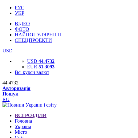
РУС
УКР
ВІДЕО
ФОТО
НАЙПОПУЛЯРНІШІ
СПЕЦПРОЕКТИ
USD
USD
44.4732
EUR
51.3093
Всі курси валют
44.4732
Авторизація
Пошук
RU
ВСІ РОЗДІЛИ
Головна
Україна
Місто
Світ