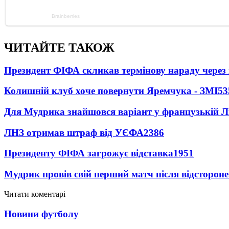
ЧИТАЙТЕ ТАКОЖ
Президент ФІФА скликав термінову нараду через 
Колишній клуб хоче повернути Яремчука - ЗМІ
53
Для Мудрика знайшовся варіант у французькій Ліз
ЛНЗ отримав штраф від УЄФА
2386
Президенту ФІФА загрожує відставка
1951
Мудрик провів свій перший матч після відсторон
Читати коментарі
Новини футболу