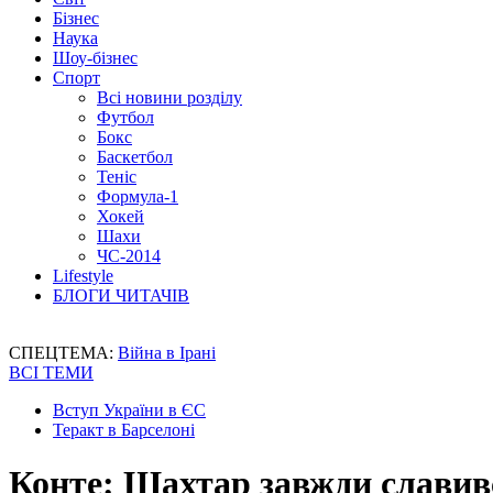
Бізнес
Наука
Шоу-бізнес
Спорт
Всі новини розділу
Футбол
Бокс
Баскетбол
Теніс
Формула-1
Хокей
Шахи
ЧС-2014
Lifestyle
БЛОГИ ЧИТАЧІВ
СПЕЦТЕМА:
Війна в Ірані
ВСІ ТЕМИ
Вступ України в ЄС
Теракт в Барселоні
Конте: Шахтар завжди славив