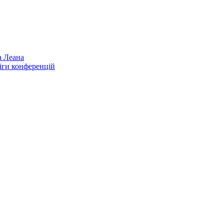
а Леана
іги конференцій