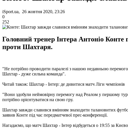
iSport.ua, 26 жовтня 2020, 23:26
0
252
Головний тренер Інтера Антоніо Конте п
проти Шахтаря.
"Не потрібно проводити паралелі з нашою недавньою перемогою 
Шахтар - дуже сильна команда".
Читай також: Шахтар - Інтер: де дивитися матч Ліги чемпіонів
"Вони здобули неймовірну перемогу над Реалом у першому турі Л
потрібно орієнтуватися на свою гру.
Шахтар завжди славився вмінням знаходити талановитих футболіст
заявив Конте під час передматчевої прес-конференції.
Нагадаємо, що матч Шахтар - Інтер відбудеться о 19:55 за Киє