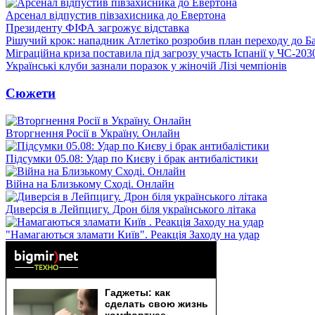
Арсенал відпустив півзахисника до Евертона
Президенту ФІФА загрожує відставка
Рішучий крок: нападник Атлетіко розробив план переходу до Б
Міграційна криза поставила під загрозу участь Іспанії у ЧС-203
Українські клуби зазнали поразок у жіночій Лізі чемпіонів
Сюжети
Вторгнення Росії в Україну. Онлайн
Підсумки 05.08: Удар по Києву і брак антибалістики
Війна на Близькому Сході. Онлайн
Диверсія в Лейпцигу. Дрон біля українського літака
"Намагаються зламати Київ". Реакція Заходу на удар