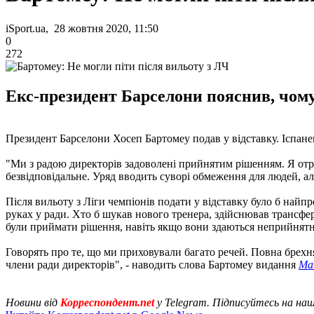
iSport.ua, 28 жовтня 2020, 11:50
0
272
Екс-президент Барселони пояснив, чому 
Президент Барселони Хосеп Бартомеу подав у відставку. Іспане
"Ми з радою директорів задоволені прийнятим рішенням. Я отрим
безвідповідальне. Уряд вводить суворі обмеження для людей, а
Після вильоту з Ліги чемпіонів подати у відставку було б найп
руках у ради. Хто б шукав нового тренера, здійснював трансфер
були приймати рішення, навіть якщо вони здаються неприйнят
Говорять про те, що ми приховували багато речей. Повна брехня. 
члени ради директорів", - наводить слова Бартомеу видання
Ma
Новини від
Корреспондент.net
у Telegram. Підписуйтесь на на