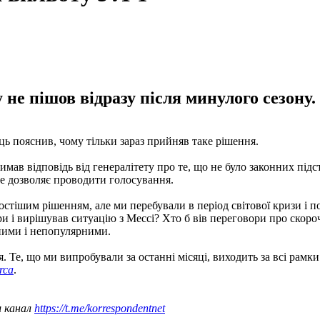
не пішов відразу після минулого сезону.
ць пояснив, чому тільки зараз прийняв таке рішення.
ав відповідь від генералітету про те, що не було законних підс
ле дозволяє проводити голосування.
ростішим рішенням, але ми перебували в період світової кризи і
и і вирішував ситуацію з Мессі? Хто б вів переговори про скоро
ними і непопулярними.
Те, що ми випробували за останні місяці, виходить за всі рамки. Я
rca
.
ш канал
https://t.me/korrespondentnet