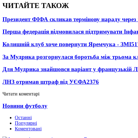
ЧИТАЙТЕ ТАКОЖ
Президент ФІФА скликав термінову нараду через 
Перша федерація відмовилася підтримувати Інфа
Колишній клуб хоче повернути Яремчука - ЗМІ
51
За Мудрика розгорнулася боротьба між трьома 
Для Мудрика знайшовся варіант у французькій Ліз
ЛНЗ отримав штраф від УЄФА
2376
Читати коментарі
Новини футболу
Останні
Популярні
Коментовані