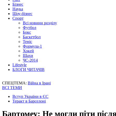
Бізнес
Наука
Шоу-бізнес
Спорт
Всі новини розділу
Футбол
Бокс
Баскетбол
Теніс
Формула-1
Хокей
Шахи
ЧС-2014
Lifestyle
БЛОГИ ЧИТАЧІВ
СПЕЦТЕМА:
Війна в Ірані
ВСІ ТЕМИ
Вступ України в ЄС
Теракт в Барселоні
Бартомеу: Не могли піти післ