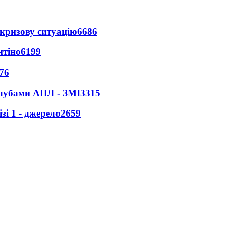
кризову ситуацію
6686
нтіно
6199
76
клубами АПЛ - ЗМІ
3315
і 1 - джерело
2659