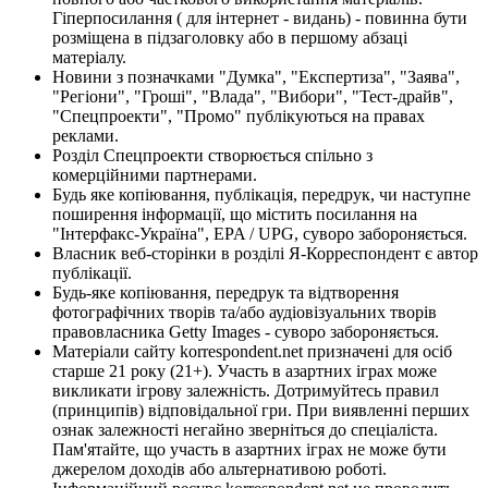
Гіперпосилання ( для інтернет - видань) - повинна бути
розміщена в підзаголовку або в першому абзаці
матеріалу.
Новини з позначками "Думка", "Експертиза", "Заява",
"Регіони", "Гроші", "Влада", "Вибори", "Тест-драйв",
"Спецпроекти", "Промо" публікуються на правах
реклами.
Розділ Спецпроекти створюється спільно з
комерційними партнерами.
Будь яке копіювання, публікація, передрук, чи наступне
поширення інформації, що містить посилання на
"Інтерфакс-Україна", EPA / UPG, суворо забороняється.
Власник веб-сторінки в розділі Я-Корреспондент є автор
публікації.
Будь-яке копіювання, передрук та відтворення
фотографічних творів та/або аудіовізуальних творів
правовласника Getty Images - суворо забороняється.
Матеріали сайту korrespondent.net призначені для осіб
старше 21 року (21+). Участь в азартних іграх може
викликати ігрову залежність. Дотримуйтесь правил
(принципів) відповідальної гри. При виявленні перших
ознак залежності негайно зверніться до спеціаліста.
Пам'ятайте, що участь в азартних іграх не може бути
джерелом доходів або альтернативою роботі.