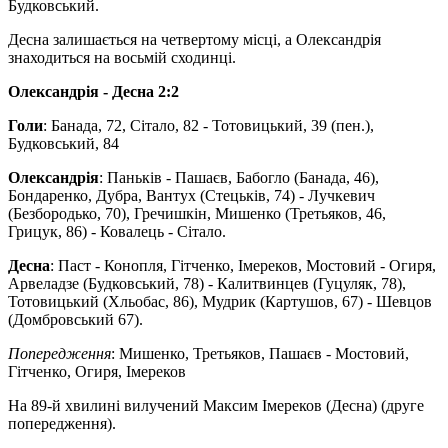
Будковський.
Десна залишається на четвертому місці, а Олександрія
знаходиться на восьмій сходинці.
Олександрія - Десна 2:2
Голи
: Банада, 72, Сітало, 82 - Тотовицький, 39 (пен.),
Будковський, 84
Олександрія
: Паньків - Пашаєв, Бабогло (Банада, 46),
Бондаренко, Дубра, Вантух (Стецьків, 74) - Лучкевич
(Безбородько, 70), Гречишкін, Мишенко (Третьяков, 46,
Грицук, 86) - Ковалець - Сітало.
Десна
: Паст - Конопля, Гітченко, Імереков, Мостовий - Огиря,
Арвеладзе (Будковський, 78) - Калитвинцев (Гуцуляк, 78),
Тотовицький (Хльобас, 86), Мудрик (Картушов, 67) - Шевцов
(Домбровський 67).
Попередження
: Мишенко, Третьяков, Пашаєв - Мостовий,
Гітченко, Огиря, Імереков
На 89-й хвилині вилучений Максим Імереков (Десна) (друге
попередження).