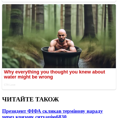
ЧИТАЙТЕ ТАКОЖ
Президент ФІФА скликав термінову нараду
через кризову ситуацію
6830