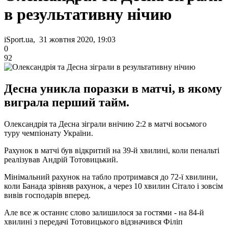
в результативну нічию
iSport.ua, 31 жовтня 2020, 19:03
0
92
Десна уникла поразки в матчі, в якому
виграла перший тайм.
Олександрія та Десна зіграли внічию 2:2 в матчі восьмого
туру чемпіонату України.
Рахунок в матчі був відкритий на 39-й хвилині, коли пенальті
реалізував Андрій Тотовицький.
Мінімальний рахунок на табло протримався до 72-ї хвилини,
коли Банада зрівняв рахунок, а через 10 хвилин Сітало і зовсім
вивів господарів вперед.
Але все ж останнє слово залишилося за гостями - на 84-й
хвилині з передачі Тотовицького відзначився Філіп