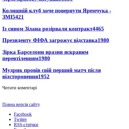
Колишній клуб хоче повернути Яремчука -
ЗМІ
5421
Із сином Зідана розірвали контракт
4465
Президенту ФІФА загрожує відставка
1980
Зірка Барселони вразив яскравим
перевтіленням
1980
Мудрик провів свій перший матч після
відсторонення
1952
Читати коментарі
Повна версія сайту
Facebook
Twitter
RSS-стрічки