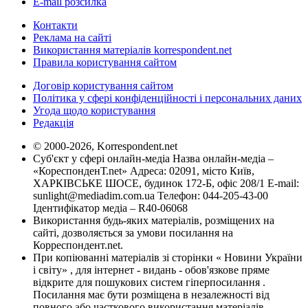
E-mail розсилка
Контакти
Реклама на сайті
Використання матеріалів korrespondent.net
Правила користування сайтом
Договір користування сайтом
Політика у сфері конфіденційності і персональних даних
Угода щодо користування
Редакція
© 2000-2026, Korrespondent.net
Суб'єкт у сфері онлайн-медіа Назва онлайн-медіа –
«КореспонденТ.net» Адреса: 02091, місто Київ,
ХАРКІВСЬКЕ ШОСЕ, будинок 172-Б, офіс 208/1 E-mail:
sunlight@mediadim.com.ua
Телефон: 044-205-43-00
Ідентифікатор медіа – R40-06068
Використання будь-яких матеріалів, розміщених на
сайті, дозволяється за умови посилання на
Корреспондент.net.
При копіюванні матеріалів зі сторінки « Новини України
і світу» , для інтернет - видань - обов'язкове пряме
відкрите для пошукових систем гіперпосилання .
Посилання має бути розміщена в незалежності від
повного або часткового використання матеріалів.