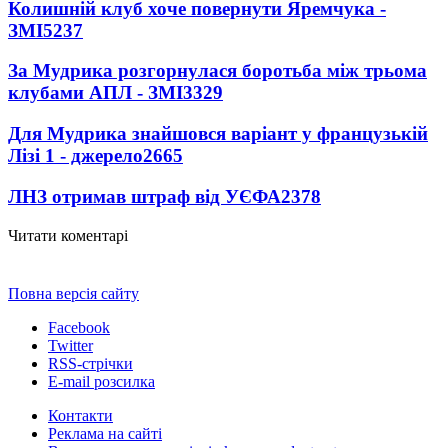
Колишній клуб хоче повернути Яремчука -
ЗМІ
5237
За Мудрика розгорнулася боротьба між трьома
клубами АПЛ - ЗМІ
3329
Для Мудрика знайшовся варіант у французькій
Лізі 1 - джерело
2665
ЛНЗ отримав штраф від УЄФА
2378
Читати коментарі
Повна версія сайту
Facebook
Twitter
RSS-стрічки
E-mail розсилка
Контакти
Реклама на сайті