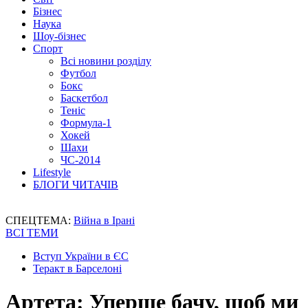
Бізнес
Наука
Шоу-бізнес
Спорт
Всі новини розділу
Футбол
Бокс
Баскетбол
Теніс
Формула-1
Хокей
Шахи
ЧС-2014
Lifestyle
БЛОГИ ЧИТАЧІВ
СПЕЦТЕМА:
Війна в Ірані
ВСІ ТЕМИ
Вступ України в ЄС
Теракт в Барселоні
Артета: Уперше бачу, щоб ми