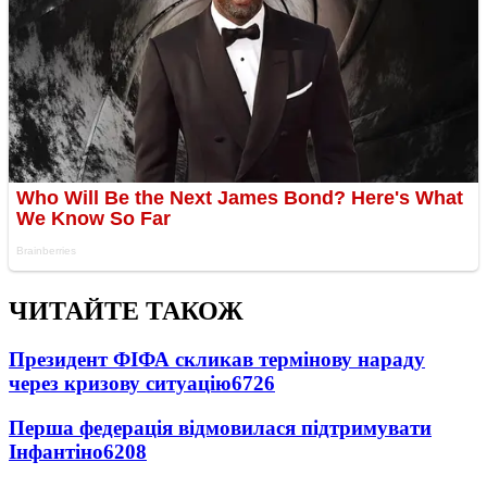
ЧИТАЙТЕ ТАКОЖ
Президент ФІФА скликав термінову нараду
через кризову ситуацію
6726
Перша федерація відмовилася підтримувати
Інфантіно
6208