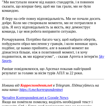
"Ми виступали нижче від наших стандартів, і я повинен
сказати, що вперше бачу, щоб ми так грали, ми не були
командою.
Я беру на себе повну відповідальність. Ми не почали досить
добре. Коли ми створювали моменти, ми не потрапляли в
ціль. Я несу відповідальність за якість, яку демонструє
команда, і це моя робота виправити ситуацію.
Розчарування. Потрібно багато часу, щоб набрати обертів,
побудувати образ мислення у гравців, і коли виникає щось
подібне, це важко прийняти, але в важкий момент ви
дізнаєтеся більше, ніж в позитивний момент, і я хочу
подивитися, як ми відреагуємо", - сказав Артета в інтерв'ю
Sky
Sports
.
Раніше повідомлялося, що Арсенал показав найгірший
результат за голами за вісім турів АПЛ за 22 роки.
Новини від
Корреспондент.net
в Telegram. Підписуйтесь на
наш канал
https://t.me/korrespondentnet
Читайте Korrespondent.net в Google News
Якщо ви помітили помилку, виділіть необхідний текст і