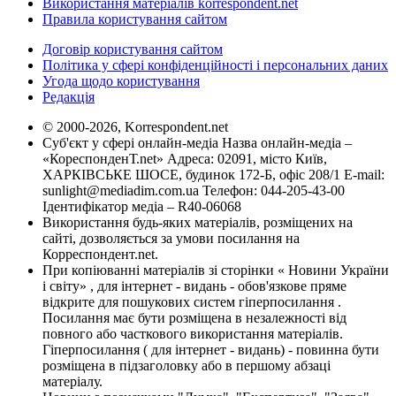
Використання матеріалів korrespondent.net
Правила користування сайтом
Договір користування сайтом
Політика у сфері конфіденційності і персональних даних
Угода щодо користування
Редакція
© 2000-2026, Korrespondent.net
Суб'єкт у сфері онлайн-медіа Назва онлайн-медіа –
«КореспонденТ.net» Адреса: 02091, місто Київ,
ХАРКІВСЬКЕ ШОСЕ, будинок 172-Б, офіс 208/1 E-mail:
sunlight@mediadim.com.ua
Телефон: 044-205-43-00
Ідентифікатор медіа – R40-06068
Використання будь-яких матеріалів, розміщених на
сайті, дозволяється за умови посилання на
Корреспондент.net.
При копіюванні матеріалів зі сторінки « Новини України
і світу» , для інтернет - видань - обов'язкове пряме
відкрите для пошукових систем гіперпосилання .
Посилання має бути розміщена в незалежності від
повного або часткового використання матеріалів.
Гіперпосилання ( для інтернет - видань) - повинна бути
розміщена в підзаголовку або в першому абзаці
матеріалу.