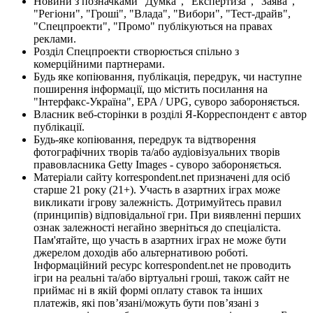
Новини з позначками "Думка", "Експертиза", "Заява",
"Регіони", "Гроші", "Влада", "Вибори", "Тест-драйв",
"Спецпроекти", "Промо" публікуються на правах
реклами.
Розділ Спецпроекти створюється спільно з
комерційними партнерами.
Будь яке копіювання, публікація, передрук, чи наступне
поширення інформації, що містить посилання на
"Інтерфакс-Україна", EPA / UPG, суворо забороняється.
Власник веб-сторінки в розділі Я-Корреспондент є автор
публікації.
Будь-яке копіювання, передрук та відтворення
фотографічних творів та/або аудіовізуальних творів
правовласника Getty Images - суворо забороняється.
Матеріали сайту korrespondent.net призначені для осіб
старше 21 року (21+). Участь в азартних іграх може
викликати ігрову залежність. Дотримуйтесь правил
(принципів) відповідальної гри. При виявленні перших
ознак залежності негайно зверніться до спеціаліста.
Пам'ятайте, що участь в азартних іграх не може бути
джерелом доходів або альтернативою роботі.
Інформаційний ресурс korrespondent.net не проводить
ігри на реальні та/або віртуальні гроші, також сайт не
приймає ні в якій формі оплату ставок та інших
платежів, які пов’язані/можуть бути пов’язані з