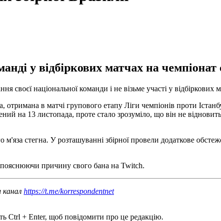
анді у відбіркових матчах на чемпіонат 
я своєї національної команди і не візьме участі у відбіркових 
, отримана в матчі групового етапу Ліги чемпіонів проти Істанбу
ий на 13 листопада, проте стало зрозуміло, що він не відновить
 м'яза стегна. У розташуванні збірної провели додаткове обсте
, пояснюючи причину свого бана на Twitch.
ш канал
https://t.me/korrespondentnet
ь Ctrl + Enter, щоб повідомити про це редакцію.