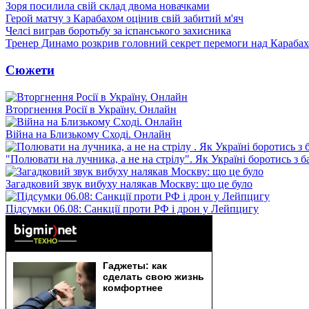
Зоря посилила свій склад двома новачками
Герой матчу з Карабахом оцінив свій забитий м'яч
Челсі виграв боротьбу за іспанського захисника
Тренер Динамо розкрив головний секрет перемоги над Караба
Сюжети
Вторгнення Росії в Україну. Онлайн
Війна на Близькому Сході. Онлайн
"Полювати на лучника, а не на стрілу". Як Україні боротись з 
Загадковий звук вибуху налякав Москву: що це було
Підсумки 06.08: Санкції проти РФ і дрон у Лейпцигу