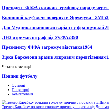
Президент ФІФА скликав термінову нараду через 
Колишній клуб хоче повернути Яремчука - ЗМІ
53
Для Мудрика знайшовся варіант у французькій Ліз
ЛНЗ отримав штраф від УЄФА
2390
Президенту ФІФА загрожує відставка
1964
Зірка Барселони вразив яскравим перевтіленням
1
Читати коментарі
Новини футболу
Останні
Популярні
Коментовані
Тренер Карабаху розкрив головну причину поразки від Динамо