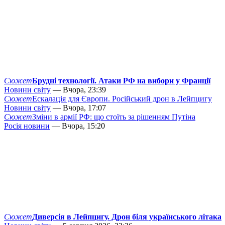
Сюжет
Брудні технології. Атаки РФ на вибори у Франції
Новини світу
— Вчора, 23:39
Сюжет
Ескалація для Європи. Російський дрон в Лейпцигу
Новини світу
— Вчора, 17:07
Сюжет
Зміни в армії РФ: що стоїть за рішенням Путіна
Росія новини
— Вчора, 15:20
Сюжет
Диверсія в Лейпцигу. Дрон біля українського літака