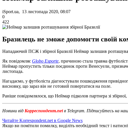
iSport.ua, 13 листопада 2020, 08:07
0
422
Бразилець не зможе допомогти своїй ком
Нападаючий ПСЖ і збірної Бразилії Неймар залишив розташуванн
Як повідомляє
Globo Esporte
, причиною стала травма футболіста
Неймар пропустить тільки поєдинок проти Венесуели, призначен
листопада.
Нагадаємо, у футболіста діагностували пошкодження привідного
висновку, що зараз він не готовий повертатися на поле.
Раніше повідомлялося, що Неймар підколов партнера зі збірної
Новини від
Корреспондент.net
в Telegram. Підписуйтесь на на
Читайте Korrespondent.net в Google News
Якщо ви помітили помилку, виділіть необхідний текст і натисніт