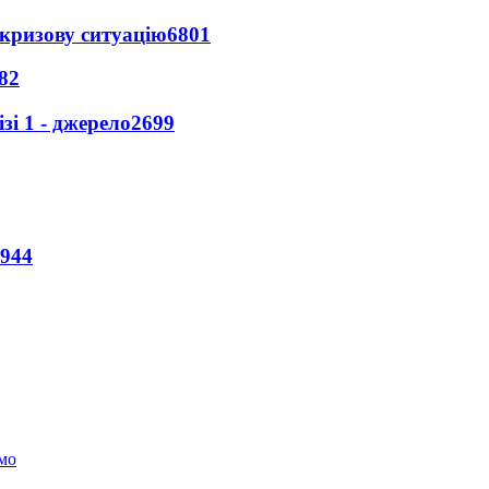
кризову ситуацію
6801
82
і 1 - джерело
2699
944