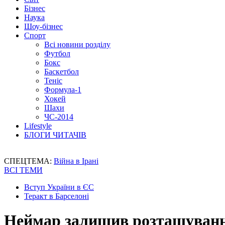
Бізнес
Наука
Шоу-бізнес
Спорт
Всі новини розділу
Футбол
Бокс
Баскетбол
Теніс
Формула-1
Хокей
Шахи
ЧС-2014
Lifestyle
БЛОГИ ЧИТАЧІВ
СПЕЦТЕМА:
Війна в Ірані
ВСІ ТЕМИ
Вступ України в ЄС
Теракт в Барселоні
Неймар залишив розташування