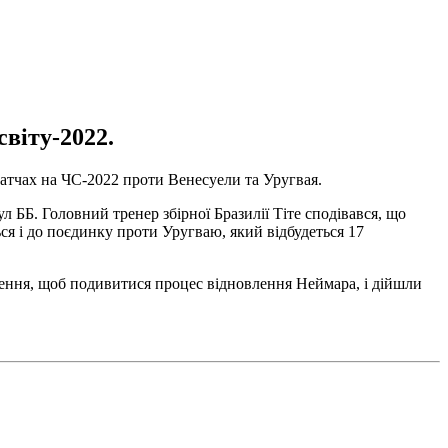
світу-2022.
матчах на ЧС-2022 проти Венесуели та Уругвая.
л ББ. Головний тренер збірної Бразилії Тіте сподівався, що
ся і до поєдинку проти Уругваю, який відбудеться 17
ження, щоб подивитися процес відновлення Неймара, і дійшли