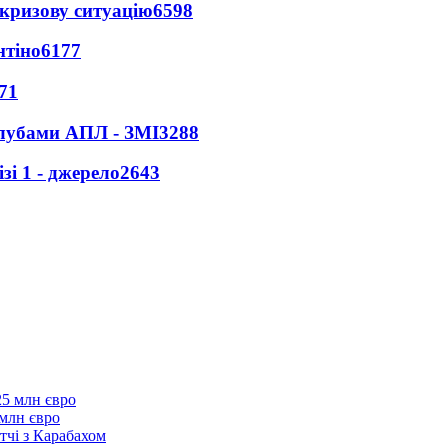
кризову ситуацію
6598
нтіно
6177
71
клубами АПЛ - ЗМІ
3288
і 1 - джерело
2643
 млн євро
тчі з Карабахом