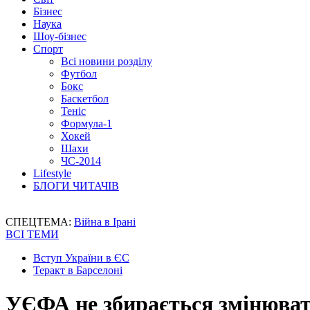
Бізнес
Наука
Шоу-бізнес
Спорт
Всі новини розділу
Футбол
Бокс
Баскетбол
Теніс
Формула-1
Хокей
Шахи
ЧС-2014
Lifestyle
БЛОГИ ЧИТАЧІВ
СПЕЦТЕМА:
Війна в Ірані
ВСІ ТЕМИ
Вступ України в ЄС
Теракт в Барселоні
УЄФА не збирається змінюват