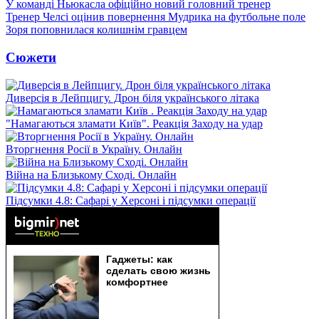
У команді Ньюкасла офіційно новий головний тренер
Тренер Челсі оцінив повернення Мудрика на футбольне поле
Зоря поповнилася колишнім гравцем
Сюжети
Диверсія в Лейпцигу. Дрон біля українського літака
"Намагаються зламати Київ". Реакція Заходу на удар
Вторгнення Росії в Україну. Онлайн
Війна на Близькому Сході. Онлайн
Підсумки 4.8: Сафарі у Херсоні і підсумки операції