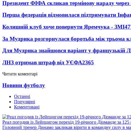
Президент ФІФА скликав термінову нараду через 
Перша федерація відмовилася підтримувати Інфа
Колишній клуб хоче повернути Яремчука - ЗМІ
47
За Мудрика розгорнулася боротьба між трьома 
Для Мудрика знайшовся варіант у французькій Ліз
ЛНЗ отримав штраф від УЄФА
2365
Читати коментарі
Новини футболу
Останні
Популярні
Коментовані
Реал погодив із Лейпцигом перехід 19-річного Діоманде за 125
Головний тренер Динамо закликав вірити в командну силу в ма