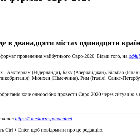
йде в дванадцяти містах одинадцяти країн
формат проведення майбутнього Євро-2020. Більш того, на
офіці
х - Амстердам (Нідерланди), Баку (Азербайджан), Більбао (Іспані
еликобританія), Мюнхен (Німеччина), Рим (Італія), Санкт-Петербу
обританія хоче одноосібно провести Євро-2020 через ситуацію з 
ш канал
https://t.me/korrespondentnet
ь Ctrl + Enter, щоб повідомити про це редакцію.