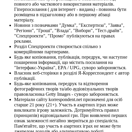
повного або часткового використання матеріалів.
Гіперпосилання ( для інтернет - видань) - повинна бути
розміщена в підзаголовку або в першому абзаці
матеріалу.
Новини з позначками "Думка", "Експертиза", "Заява",
"Регіони", "Гроші", "Влада", "Вибори", "Тест-драйв",
"Спецпроекти", "Промо" публікуються на правах
реклами.
Розділ Спецпроекти створюється спільно з
комерційними партнерами.
Будь яке копіювання, публікація, передрук, чи наступне
поширення інформації, що містить посилання на
"Інтерфакс-Україна", EPA / UPG, суворо забороняється.
Власник веб-сторінки в розділі Я-Корреспондент є автор
публікації.
Будь-яке копіювання, передрук та відтворення
фотографічних творів та/або аудіовізуальних творів
правовласника Getty Images - суворо забороняється.
Матеріали сайту korrespondent.net призначені для осіб
старше 21 року (21+). Участь в азартних іграх може
викликати ігрову залежність. Дотримуйтесь правил
(принципів) відповідальної гри. При виявленні перших
ознак залежності негайно зверніться до спеціаліста.
Пам'ятайте, що участь в азартних іграх не може бути
джерелом доходів або альтернативою роботі.