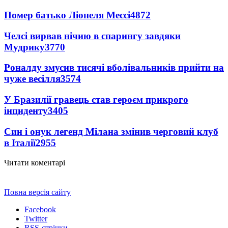
Помер батько Ліонеля Мессі
4872
Челсі вирвав нічию в спарингу завдяки
Мудрику
3770
Роналду змусив тисячі вболівальників прийти на
чуже весілля
3574
У Бразилії гравець став героєм прикрого
інциденту
3405
Син і онук легенд Мілана змінив черговий клуб
в Італії
2955
Читати коментарі
Повна версія сайту
Facebook
Twitter
RSS-стрічки