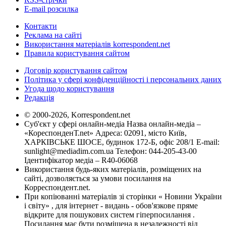
E-mail розсилка
Контакти
Реклама на сайті
Використання матеріалів korrespondent.net
Правила користування сайтом
Договір користування сайтом
Політика у сфері конфіденційності і персональних даних
Угода щодо користування
Редакція
© 2000-2026, Korrespondent.net
Суб'єкт у сфері онлайн-медіа Назва онлайн-медіа –
«КореспонденТ.net» Адреса: 02091, місто Київ,
ХАРКІВСЬКЕ ШОСЕ, будинок 172-Б, офіс 208/1 E-mail:
sunlight@mediadim.com.ua
Телефон: 044-205-43-00
Ідентифікатор медіа – R40-06068
Використання будь-яких матеріалів, розміщених на
сайті, дозволяється за умови посилання на
Корреспондент.net.
При копіюванні матеріалів зі сторінки « Новини України
і світу» , для інтернет - видань - обов'язкове пряме
відкрите для пошукових систем гіперпосилання .
Посилання має бути розміщена в незалежності від