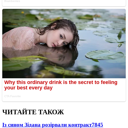
ЧИТАЙТЕ ТАКОЖ
Із сином Зідана розірвали контракт
7845