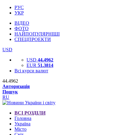
РУС
УКР
ВІДЕО
ФОТО
НАЙПОПУЛЯРНІШІ
СПЕЦПРОЕКТИ
USD
USD
44.4962
EUR
51.3814
Всі курси валют
44.4962
Авторизація
Пошук
RU
ВСІ РОЗДІЛИ
Головна
Україна
Місто
Світ