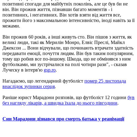
позитивні спогади для майбутніх поколінь, але це був би не
він. Він прожив життя, пізнавши багато моментів - і
позитивних, і негативних. Він хотів взяти від життя все,
прожити його з максимальною інтенсивністю, іноді навіть за її
межами.
Він прожив 60 років, а інші живуть сто. Він пішов з життя, як
великі люди, такі як Мерилін Монро, Елвіс Преслі, Майкл
Джексон ... Вони відчували, що починають втрачати здатність
передавати емоції, почуття людям. Він був таким популярним,
тому що робив все по-іншому. Шкода, що не обмінявся з ним
футболками, ми зустрічалися на полі чотири рази", - сказав
Луческу в інтерв'ю
gsp.ro
.
Нагадаємо, що легендарний футболіст
помер 25 листопада
внаслідок зупинки серця
.
Раніше юрист Марадони розповів, що футболіст 12 години
був
без нагляду лікарів, а швидка їхала до нього півгодини
.
Син Марадони дізнався про смерть батька у реанімації