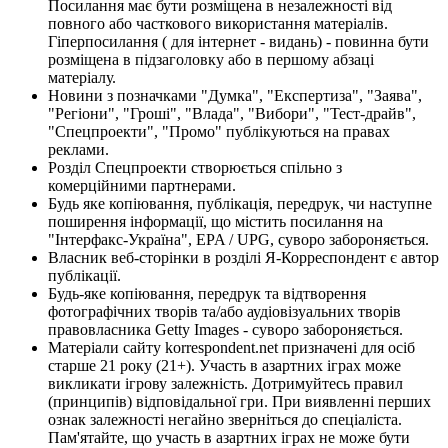
Посилання має бути розміщена в незалежності від
повного або часткового використання матеріалів.
Гіперпосилання ( для інтернет - видань) - повинна бути
розміщена в підзаголовку або в першому абзаці
матеріалу.
Новини з позначками "Думка", "Експертиза", "Заява",
"Регіони", "Гроші", "Влада", "Вибори", "Тест-драйв",
"Спецпроекти", "Промо" публікуються на правах
реклами.
Розділ Спецпроекти створюється спільно з
комерційними партнерами.
Будь яке копіювання, публікація, передрук, чи наступне
поширення інформації, що містить посилання на
"Інтерфакс-Україна", EPA / UPG, суворо забороняється.
Власник веб-сторінки в розділі Я-Корреспондент є автор
публікації.
Будь-яке копіювання, передрук та відтворення
фотографічних творів та/або аудіовізуальних творів
правовласника Getty Images - суворо забороняється.
Матеріали сайту korrespondent.net призначені для осіб
старше 21 року (21+). Участь в азартних іграх може
викликати ігрову залежність. Дотримуйтесь правил
(принципів) відповідальної гри. При виявленні перших
ознак залежності негайно зверніться до спеціаліста.
Пам'ятайте, що участь в азартних іграх не може бути