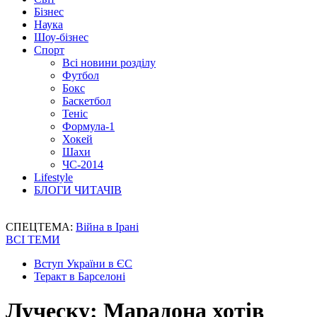
Бізнес
Наука
Шоу-бізнес
Спорт
Всі новини розділу
Футбол
Бокс
Баскетбол
Теніс
Формула-1
Хокей
Шахи
ЧС-2014
Lifestyle
БЛОГИ ЧИТАЧІВ
СПЕЦТЕМА:
Війна в Ірані
ВСІ ТЕМИ
Вступ України в ЄС
Теракт в Барселоні
Луческу: Марадона хотів