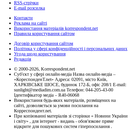
RSS-стрічки
E-mail розсилка
Контакти
Реклама на сайті
Використання матеріалів korrespondent.net
Правила користування сайтом
Договір користування сайтом
Політика у сфері конфіденційності і персональних даних
Угода щодо користування
Редакція
© 2000-2026, Korrespondent.net
Суб'єкт у сфері онлайн-медіа Назва онлайн-медіа –
«КореспонденТ.net» Адреса: 02091, місто Київ,
ХАРКІВСЬКЕ ШОСЕ, будинок 172-Б, офіс 208/1 E-mail:
sunlight@mediadim.com.ua
Телефон: 044-205-43-00
Ідентифікатор медіа – R40-06068
Використання будь-яких матеріалів, розміщених на
сайті, дозволяється за умови посилання на
Корреспондент.net.
При копіюванні матеріалів зі сторінки « Новини України
і світу» , для інтернет - видань - обов'язкове пряме
відкрите для пошукових систем гіперпосилання .