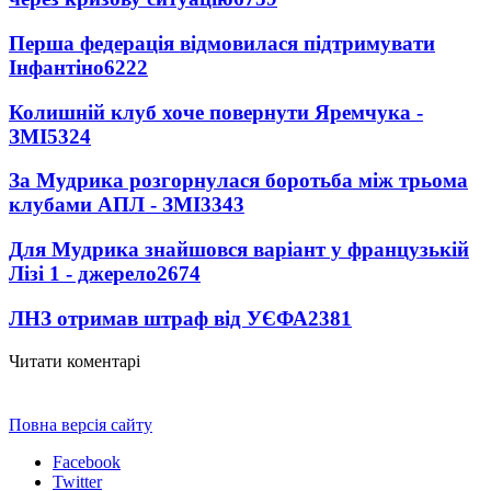
Перша федерація відмовилася підтримувати
Інфантіно
6222
Колишній клуб хоче повернути Яремчука -
ЗМІ
5324
За Мудрика розгорнулася боротьба між трьома
клубами АПЛ - ЗМІ
3343
Для Мудрика знайшовся варіант у французькій
Лізі 1 - джерело
2674
ЛНЗ отримав штраф від УЄФА
2381
Читати коментарі
Повна версія сайту
Facebook
Twitter