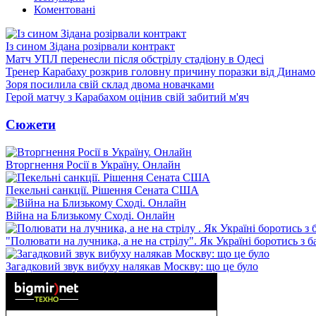
Коментовані
Із сином Зідана розірвали контракт
Матч УПЛ перенесли після обстрілу стадіону в Одесі
Тренер Карабаху розкрив головну причину поразки від Динамо
Зоря посилила свій склад двома новачками
Герой матчу з Карабахом оцінив свій забитий м'яч
Сюжети
Вторгнення Росії в Україну. Онлайн
Пекельні санкції. Рішення Сената США
Війна на Близькому Сході. Онлайн
"Полювати на лучника, а не на стрілу". Як Україні боротись з 
Загадковий звук вибуху налякав Москву: що це було