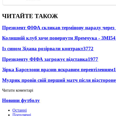
ЧИТАЙТЕ ТАКОЖ
Президент ФІФА скликав термінову нараду через 
Колишній клуб хоче повернути Яремчука - ЗМІ
54
Із сином Зідана розірвали контракт
3772
Президенту ФІФА загрожує відставка
1977
Зірка Барселони вразив яскравим перевтіленням
1
Мудрик провів свій перший матч після відсторон
Читати коментарі
Новини футболу
Останні
Популярні