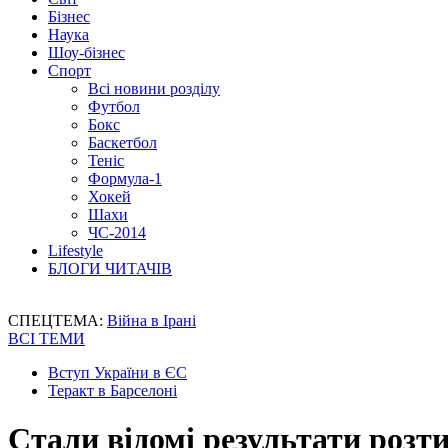
Бізнес
Наука
Шоу-бізнес
Спорт
Всі новини розділу
Футбол
Бокс
Баскетбол
Теніс
Формула-1
Хокей
Шахи
ЧС-2014
Lifestyle
БЛОГИ ЧИТАЧІВ
СПЕЦТЕМА:
Війна в Ірані
ВСІ ТЕМИ
Вступ України в ЄС
Теракт в Барселоні
Стали відомі результати роз