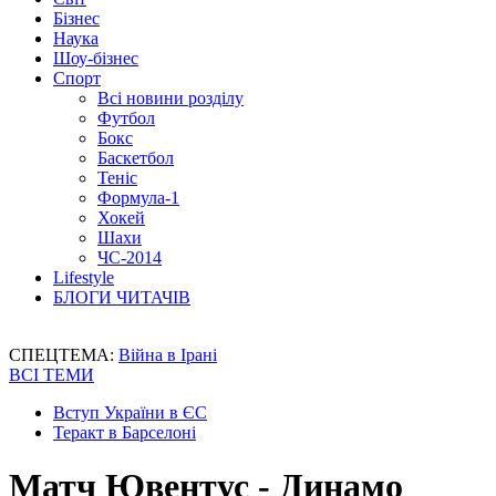
Бізнес
Наука
Шоу-бізнес
Спорт
Всі новини розділу
Футбол
Бокс
Баскетбол
Теніс
Формула-1
Хокей
Шахи
ЧС-2014
Lifestyle
БЛОГИ ЧИТАЧІВ
СПЕЦТЕМА:
Війна в Ірані
ВСІ ТЕМИ
Вступ України в ЄС
Теракт в Барселоні
Матч Ювентус - Динамо