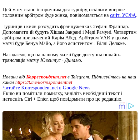
Цей матч стане історичним для турніру, оскільки вперше
головним арбітром буде жінка, повідомляється на
сайті УЄФА
.
Туринців і киян розсудить француженка Стефані Фраппар.
Допомагати їй будуть Хішам Закрані і Меді Рамуні. Четвертим
арбітром призначений Карім Абед. Арбітром VAR у цьому
матчі буде Бенуа Майо, а його асистентом - Віллі Делаже.
Нагадаємо, що на нашому матчі буде доступна онлайн-
трансляція матчу
Ювентус - Динамо.
Новини від
Корреспондент.net
в Telegram. Підписуйтесь на наш
канал
https://t.me/korrespondentnet
Читайте Korrespondent.net в Google News
Якщо ви помітили помилку, виділіть необхідний текст і
натисніть Ctrl + Enter, щоб повідомити про це редакцію.