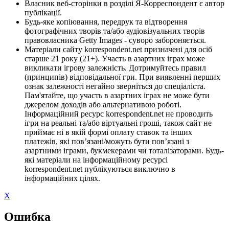
Власник веб-сторінки в розділі Я-Корреспондент є автор
публікації.
Будь-яке копіювання, передрук та відтворення
фотографічних творів та/або аудіовізуальних творів
правовласника Getty Images - суворо забороняється.
Матеріали сайту korrespondent.net призначені для осіб
старше 21 року (21+). Участь в азартних іграх може
викликати ігрову залежність. Дотримуйтесь правил
(принципів) відповідальної гри. При виявленні перших
ознак залежності негайно зверніться до спеціаліста.
Пам'ятайте, що участь в азартних іграх не може бути
джерелом доходів або альтернативою роботі.
Інформаційний ресурс korrespondent.net не проводить
ігри на реальні та/або віртуальні гроші, також сайт не
приймає ні в якій формі оплату ставок та інших
платежів, які пов’язані/можуть бути пов’язані з
азартними іграми, букмекерами чи тоталізаторами. Будь-
які матеріали на інформаційному ресурсі
korrespondent.net публікуються виключно в
інформаційних цілях.
X
Ошибка