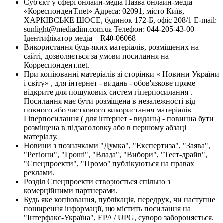
Суб'єкт у сфері онлайн-медіа Назва онлайн-медіа –
«КореспонденТ.net» Адреса: 02091, місто Київ,
ХАРКІВСЬКЕ ШОСЕ, будинок 172-Б, офіс 208/1 E-mail:
sunlight@mediadim.com.ua
Телефон: 044-205-43-00
Ідентифікатор медіа – R40-06068
Використання будь-яких матеріалів, розміщених на
сайті, дозволяється за умови посилання на
Корреспондент.net.
При копіюванні матеріалів зі сторінки « Новини України
і світу» , для інтернет - видань - обов'язкове пряме
відкрите для пошукових систем гіперпосилання .
Посилання має бути розміщена в незалежності від
повного або часткового використання матеріалів.
Гіперпосилання ( для інтернет - видань) - повинна бути
розміщена в підзаголовку або в першому абзаці
матеріалу.
Новини з позначками "Думка", "Експертиза", "Заява",
"Регіони", "Гроші", "Влада", "Вибори", "Тест-драйв",
"Спецпроекти", "Промо" публікуються на правах
реклами.
Розділ Спецпроекти створюється спільно з
комерційними партнерами.
Будь яке копіювання, публікація, передрук, чи наступне
поширення інформації, що містить посилання на
"Інтерфакс-Україна", EPA / UPG, суворо забороняється.