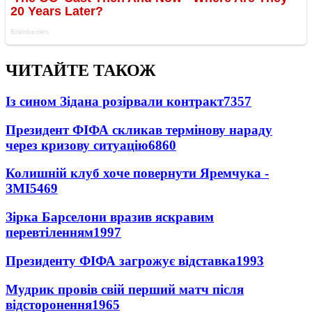
ЧИТАЙТЕ ТАКОЖ
Із сином Зідана розірвали контракт
7357
Президент ФІФА скликав термінову нараду
через кризову ситуацію
6860
Колишній клуб хоче повернути Яремчука -
ЗМІ
5469
Зірка Барселони вразив яскравим
перевтіленням
1997
Президенту ФІФА загрожує відставка
1993
Мудрик провів свій перший матч після
відсторонення
1965