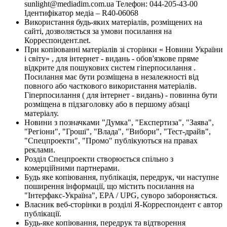
sunlight@mediadim.com.ua
Телефон: 044-205-43-00
Ідентифікатор медіа – R40-06068
Використання будь-яких матеріалів, розміщених на
сайті, дозволяється за умови посилання на
Корреспондент.net.
При копіюванні матеріалів зі сторінки « Новини України
і світу» , для інтернет - видань - обов'язкове пряме
відкрите для пошукових систем гіперпосилання .
Посилання має бути розміщена в незалежності від
повного або часткового використання матеріалів.
Гіперпосилання ( для інтернет - видань) - повинна бути
розміщена в підзаголовку або в першому абзаці
матеріалу.
Новини з позначками "Думка", "Експертиза", "Заява",
"Регіони", "Гроші", "Влада", "Вибори", "Тест-драйв",
"Спецпроекти", "Промо" публікуються на правах
реклами.
Розділ Спецпроекти створюється спільно з
комерційними партнерами.
Будь яке копіювання, публікація, передрук, чи наступне
поширення інформації, що містить посилання на
"Інтерфакс-Україна", EPA / UPG, суворо забороняється.
Власник веб-сторінки в розділі Я-Корреспондент є автор
публікації.
Будь-яке копіювання, передрук та відтворення