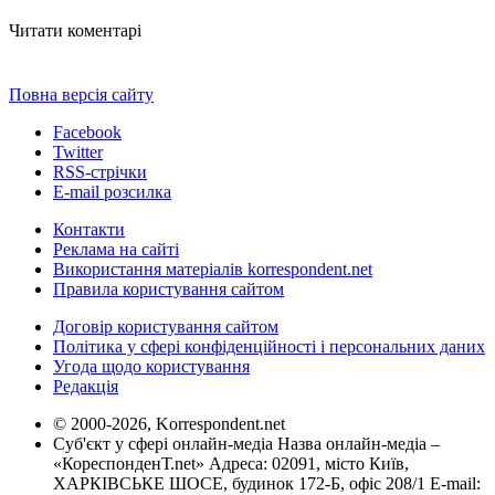
Читати коментарі
Повна версія сайту
Facebook
Twitter
RSS-стрічки
E-mail розсилка
Контакти
Реклама на сайті
Використання матеріалів korrespondent.net
Правила користування сайтом
Договір користування сайтом
Політика у сфері конфіденційності і персональних даних
Угода щодо користування
Редакція
© 2000-2026, Korrespondent.net
Суб'єкт у сфері онлайн-медіа Назва онлайн-медіа –
«КореспонденТ.net» Адреса: 02091, місто Київ,
ХАРКІВСЬКЕ ШОСЕ, будинок 172-Б, офіс 208/1 E-mail: