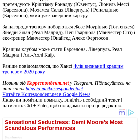
претендують Кріштіану Роналду (Ювентус), Ліонель Мессі
(Барселона), Мохамед Салах (Ліверпуль) і Роналдінью
(Барселона), який уже завершив кар'єру.
За нагороду тренеру поборються Жозе Моурінью (Тоттенхем),
Зінедін Зідан (Реал Мадрид), Пеп Гвардіола (Манчестер Сіті) і
екс-тренер Манчестер Юнайтед Алекс Фергюсон.
Кращим клубом може стати Барселона, Ліверпуль, Реал
Мадрид і Аль-Ахлі Каїр.
Раніше повідомлялося, що Хансі
Флік визнаний кращим
тренером 2020 року
.
Новини від
Корреспондент.net
у Telegram. Підписуйтесь на
наш канал
https://t.me/korrespondentnet
Читайте Korrespondent.net в Google News
Якщо ви помітили помилку, виділіть необхідний текст і
натисніть Ctrl + Enter, щоб повідомити про це редакцію.