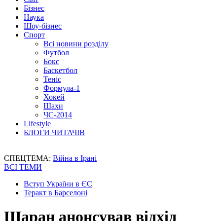
Бізнес
Наука
Шоу-бізнес
Спорт
Всі новини розділу
Футбол
Бокс
Баскетбол
Теніс
Формула-1
Хокей
Шахи
ЧС-2014
Lifestyle
БЛОГИ ЧИТАЧІВ
СПЕЦТЕМА:
Війна в Ірані
ВСІ ТЕМИ
Вступ України в ЄС
Теракт в Барселоні
Шаран анонсував відхід