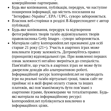
комерційними партнерами.
Будь яке копіювання, публікація, передрук, чи наступне
поширення інформації, що містить посилання на
"Інтерфакс-Україна", EPA / UPG, суворо забороняється.
Власник веб-сторінки в розділі Я-Корреспондент є автор
публікації.
Будь-яке копіювання, передрук та відтворення
фотографічних творів та/або аудіовізуальних творів
правовласника Getty Images - суворо забороняється.
Матеріали сайту korrespondent.net призначені для осіб
старше 21 року (21+). Участь в азартних іграх може
викликати ігрову залежність. Дотримуйтесь правил
(принципів) відповідальної гри. При виявленні перших
ознак залежності негайно зверніться до спеціаліста.
Пам'ятайте, що участь в азартних іграх не може бути
джерелом доходів або альтернативою роботі.
Інформаційний ресурс korrespondent.net не проводить
ігри на реальні та/або віртуальні гроші, також сайт не
приймає ні в якій формі оплату ставок та інших
платежів, які пов’язані/можуть бути пов’язані з
азартними іграми, букмекерами чи тоталізаторами. Будь-
які матеріали на інформаційному ресурсі
korrespondent.net публікуються виключно в
інформаційних цілях.