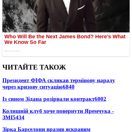
ЧИТАЙТЕ ТАКОЖ
Президент ФІФА скликав термінову нараду
через кризову ситуацію
6840
Із сином Зідана розірвали контракт
6002
Колишній клуб хоче повернути Яремчука -
ЗМІ
5434
Зірка Барселони вразив яскравим