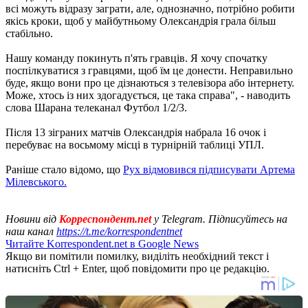
всі можуть відразу заграти, але, однозначно, потрібно робити
якісь кроки, щоб у майбутньому Олександрія грала більш
стабільно.
Нашу команду покинуть п'ять гравців. Я хочу спочатку
поспілкуватися з гравцями, щоб їм це донести. Неправильно
буде, якщо вони про це дізнаються з телевізора або інтернету.
Може, хтось із них здогадується, це така справа", - наводить
слова Шарана телеканал Футбол 1/2/3.
Після 13 зіграних матчів Олександрія набрала 16 очок і
перебуває на восьмому місці в турнірній таблиці УПЛ.
Раніше стало відомо, що
Рух відмовився підписувати Артема
Мілевського.
Новини від
Корреспондент.net
у Telegram. Підписуйтесь на
наш канал
https://t.me/korrespondentnet
Читайте Korrespondent.net в Google News
Якщо ви помітили помилку, виділіть необхідний текст і
натисніть Ctrl + Enter, щоб повідомити про це редакцію.