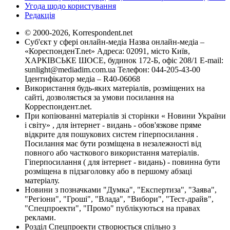
Угода щодо користування
Редакція
© 2000-2026, Korrespondent.net
Суб'єкт у сфері онлайн-медіа Назва онлайн-медіа –
«КореспонденТ.net» Адреса: 02091, місто Київ,
ХАРКІВСЬКЕ ШОСЕ, будинок 172-Б, офіс 208/1 E-mail:
sunlight@mediadim.com.ua
Телефон: 044-205-43-00
Ідентифікатор медіа – R40-06068
Використання будь-яких матеріалів, розміщених на
сайті, дозволяється за умови посилання на
Корреспондент.net.
При копіюванні матеріалів зі сторінки « Новини України
і світу» , для інтернет - видань - обов'язкове пряме
відкрите для пошукових систем гіперпосилання .
Посилання має бути розміщена в незалежності від
повного або часткового використання матеріалів.
Гіперпосилання ( для інтернет - видань) - повинна бути
розміщена в підзаголовку або в першому абзаці
матеріалу.
Новини з позначками "Думка", "Експертиза", "Заява",
"Регіони", "Гроші", "Влада", "Вибори", "Тест-драйв",
"Спецпроекти", "Промо" публікуються на правах
реклами.
Розділ Спецпроекти створюється спільно з