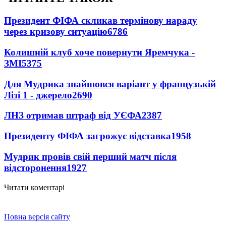
Президент ФІФА скликав термінову нараду
через кризову ситуацію
6786
Колишній клуб хоче повернути Яремчука -
ЗМІ
5375
Для Мудрика знайшовся варіант у французькій
Лізі 1 - джерело
2690
ЛНЗ отримав штраф від УЄФА
2387
Президенту ФІФА загрожує відставка
1958
Мудрик провів свій перший матч після
відсторонення
1927
Читати коментарі
Повна версія сайту