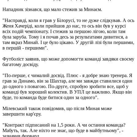
Нападник зізнався, що мало стежив за Минаєм.
"Насправді, коли я грав у Білорусі, то не дуже слідкував. А ось
Женя Хачеріді, коли прийшов до нас, то ось він був у курсі
всіх подій чемпіонату. І стежив за першою лігою, коли там
була заруба. Тому і я почав десь за результатами дивитися, а
там якраз Минай. І це було цікаво. У другій лізі були першими,
в першій - першими".
Футболіст заявив, що може допомогти команді завдяки своєму
багатому досвіду.
"По-перше, є чималий досвід. Плюс - я добре знаю тренера. Я
грав за Динамо, він за Шахтар, але ми завжди ставилися один
до одного з повагою. По-друге, спробую зробити все, щоб у
команді був хороший колектив. В УПЛ це важливо. Якщо він
буде, то команда буде битися один за одного".
Мілевський також повідомив, що після Миная може
завершити кар'єру.
"Контракт підписаний на 1,5 роки. А чи остання команда?
Мабуть, так. Але ніхто не знає, що буде в майбутньому", -
зазначив форвард.