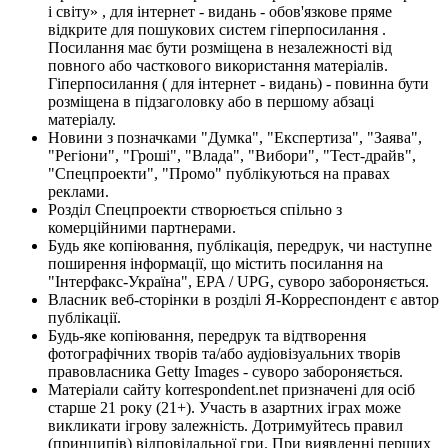
і світу» , для інтернет - видань - обов'язкове пряме
відкрите для пошукових систем гіперпосилання .
Посилання має бути розміщена в незалежності від
повного або часткового використання матеріалів.
Гіперпосилання ( для інтернет - видань) - повинна бути
розміщена в підзаголовку або в першому абзаці
матеріалу.
Новини з позначками "Думка", "Експертиза", "Заява",
"Регіони", "Гроші", "Влада", "Вибори", "Тест-драйв",
"Спецпроекти", "Промо" публікуються на правах
реклами.
Розділ Спецпроекти створюється спільно з
комерційними партнерами.
Будь яке копіювання, публікація, передрук, чи наступне
поширення інформації, що містить посилання на
"Інтерфакс-Україна", EPA / UPG, суворо забороняється.
Власник веб-сторінки в розділі Я-Корреспондент є автор
публікації.
Будь-яке копіювання, передрук та відтворення
фотографічних творів та/або аудіовізуальних творів
правовласника Getty Images - суворо забороняється.
Матеріали сайту korrespondent.net призначені для осіб
старше 21 року (21+). Участь в азартних іграх може
викликати ігрову залежність. Дотримуйтесь правил
(принципів) відповідальної гри. При виявленні перших