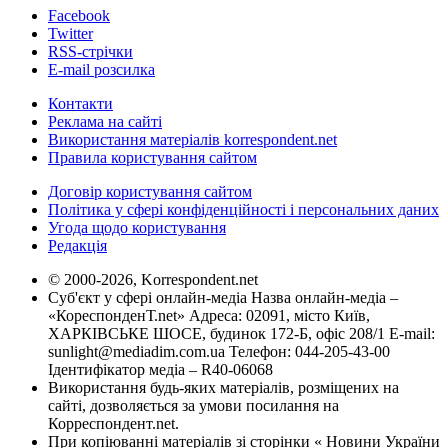
Facebook
Twitter
RSS-стрічки
E-mail розсилка
Контакти
Реклама на сайті
Використання матеріалів korrespondent.net
Правила користування сайтом
Договір користування сайтом
Політика у сфері конфіденційності і персональних даних
Угода щодо користування
Редакція
© 2000-2026, Korrespondent.net
Суб'єкт у сфері онлайн-медіа Назва онлайн-медіа –
«КореспонденТ.net» Адреса: 02091, місто Київ,
ХАРКІВСЬКЕ ШОСЕ, будинок 172-Б, офіс 208/1 E-mail:
sunlight@mediadim.com.ua
Телефон: 044-205-43-00
Ідентифікатор медіа – R40-06068
Використання будь-яких матеріалів, розміщених на
сайті, дозволяється за умови посилання на
Корреспондент.net.
При копіюванні матеріалів зі сторінки « Новини України