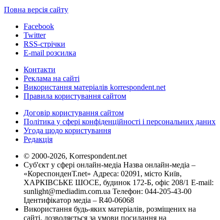
Повна версія сайту
Facebook
Twitter
RSS-стрічки
E-mail розсилка
Контакти
Реклама на сайті
Використання матеріалів korrespondent.net
Правила користування сайтом
Договір користування сайтом
Політика у сфері конфіденційності і персональних даних
Угода щодо користування
Редакція
© 2000-2026, Korrespondent.net
Суб'єкт у сфері онлайн-медіа Назва онлайн-медіа –
«КореспонденТ.net» Адреса: 02091, місто Київ,
ХАРКІВСЬКЕ ШОСЕ, будинок 172-Б, офіс 208/1 E-mail:
sunlight@mediadim.com.ua
Телефон: 044-205-43-00
Ідентифікатор медіа – R40-06068
Використання будь-яких матеріалів, розміщених на
сайті, дозволяється за умови посилання на