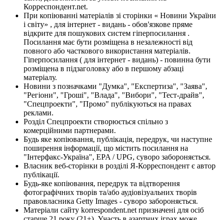
Корреспондент.net.
При копіюванні матеріалів зі сторінки « Новини України
і світу» , для інтернет - видань - обов'язкове пряме
відкрите для пошукових систем гіперпосилання .
Посилання має бути розміщена в незалежності від
повного або часткового використання матеріалів.
Гіперпосилання ( для інтернет - видань) - повинна бути
розміщена в підзаголовку або в першому абзаці
матеріалу.
Новини з позначками "Думка", "Експертиза", "Заява",
"Регіони", "Гроші", "Влада", "Вибори", "Тест-драйв",
"Спецпроекти", "Промо" публікуються на правах
реклами.
Розділ Спецпроекти створюється спільно з
комерційними партнерами.
Будь яке копіювання, публікація, передрук, чи наступне
поширення інформації, що містить посилання на
"Інтерфакс-Україна", EPA / UPG, суворо забороняється.
Власник веб-сторінки в розділі Я-Корреспондент є автор
публікації.
Будь-яке копіювання, передрук та відтворення
фотографічних творів та/або аудіовізуальних творів
правовласника Getty Images - суворо забороняється.
Матеріали сайту korrespondent.net призначені для осіб
старше 21 року (21+). Участь в азартних іграх може