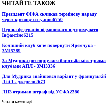
ЧИТАЙТЕ ТАКОЖ
Президент ФІФА скликав термінову нараду
через кризову ситуацію
6750
Перша федерація відмовилася підтримувати
Інфантіно
6215
Колишній клуб хоче повернути Яремчука -
ЗМІ
5289
За Мудрика розгорнулася боротьба між трьома
клубами АПЛ - ЗМІ
3336
Для Мудрика знайшовся варіант у французькій
Лізі 1 - джерело
2673
ЛНЗ отримав штраф від УЄФА
2380
Читати коментарі