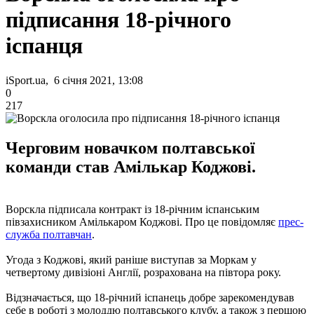
підписання 18-річного
іспанця
iSport.ua, 6 січня 2021, 13:08
0
217
Черговим новачком полтавської
команди став Амількар Коджові.
Ворскла підписала контракт із 18-річним іспанським
півзахисником Амількаром Коджові. Про це повідомляє
прес-
служба полтавчан
.
Угода з Коджові, який раніше виступав за Моркам у
четвертому дивізіоні Англії, розрахована на півтора року.
Відзначається, що 18-річний іспанець добре зарекомендував
себе в роботі з молоддю полтавського клубу, а також з першою