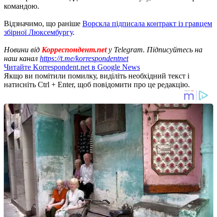
командою.
Відзначимо, що раніше
Ворскла підписала контракт із гравцем
збірної Люксембургу
.
Новини від
Корреспондент.net
у Telegram. Підписуйтесь на
наш канал
https://t.me/korrespondentnet
Читайте Korrespondent.net в Google News
Якщо ви помітили помилку, виділіть необхідний текст і
натисніть Ctrl + Enter, щоб повідомити про це редакцію.