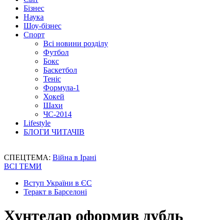
Бізнес
Наука
Шоу-бізнес
Спорт
Всі новини розділу
Футбол
Бокс
Баскетбол
Теніс
Формула-1
Хокей
Шахи
ЧС-2014
Lifestyle
БЛОГИ ЧИТАЧІВ
СПЕЦТЕМА:
Війна в Ірані
ВСІ ТЕМИ
Вступ України в ЄС
Теракт в Барселоні
Хунтелар оформив дубль