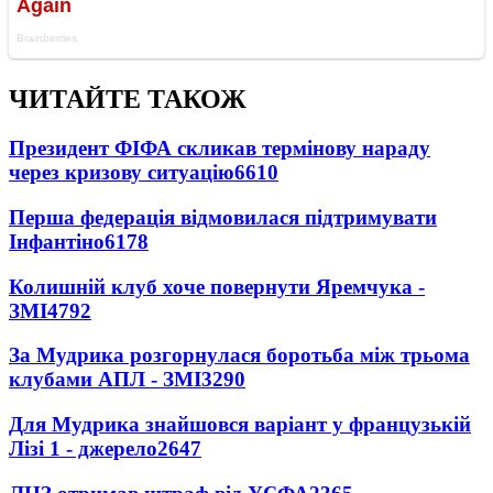
ЧИТАЙТЕ ТАКОЖ
Президент ФІФА скликав термінову нараду
через кризову ситуацію
6610
Перша федерація відмовилася підтримувати
Інфантіно
6178
Колишній клуб хоче повернути Яремчука -
ЗМІ
4792
За Мудрика розгорнулася боротьба між трьома
клубами АПЛ - ЗМІ
3290
Для Мудрика знайшовся варіант у французькій
Лізі 1 - джерело
2647