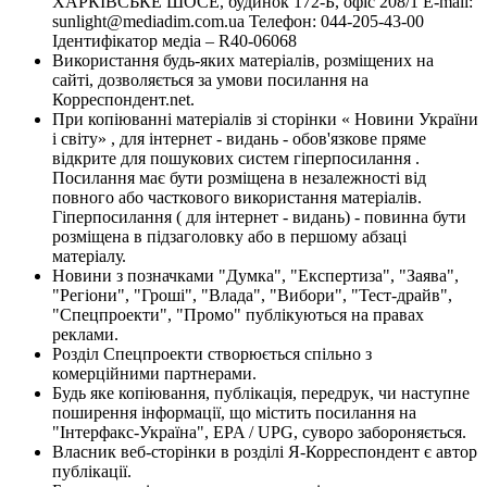
ХАРКІВСЬКЕ ШОСЕ, будинок 172-Б, офіс 208/1 E-mail:
sunlight@mediadim.com.ua
Телефон: 044-205-43-00
Ідентифікатор медіа – R40-06068
Використання будь-яких матеріалів, розміщених на
сайті, дозволяється за умови посилання на
Корреспондент.net.
При копіюванні матеріалів зі сторінки « Новини України
і світу» , для інтернет - видань - обов'язкове пряме
відкрите для пошукових систем гіперпосилання .
Посилання має бути розміщена в незалежності від
повного або часткового використання матеріалів.
Гіперпосилання ( для інтернет - видань) - повинна бути
розміщена в підзаголовку або в першому абзаці
матеріалу.
Новини з позначками "Думка", "Експертиза", "Заява",
"Регіони", "Гроші", "Влада", "Вибори", "Тест-драйв",
"Спецпроекти", "Промо" публікуються на правах
реклами.
Розділ Спецпроекти створюється спільно з
комерційними партнерами.
Будь яке копіювання, публікація, передрук, чи наступне
поширення інформації, що містить посилання на
"Інтерфакс-Україна", EPA / UPG, суворо забороняється.
Власник веб-сторінки в розділі Я-Корреспондент є автор
публікації.