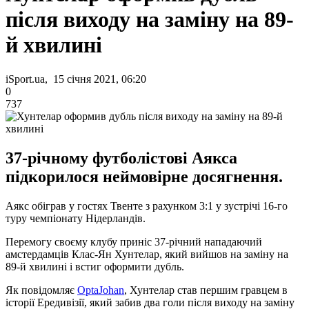
після виходу на заміну на 89-
й хвилині
iSport.ua, 15 січня 2021, 06:20
0
737
37-річному футболістові Аякса
підкорилося неймовірне досягнення.
Аякс обіграв у гостях Твенте з рахунком 3:1 у зустрічі 16-го
туру чемпіонату Нідерландів.
Перемогу своєму клубу приніс 37-річний нападаючий
амстердамців Клас-Ян Хунтелар, який вийшов на заміну на
89-й хвилині і встиг оформити дубль.
Як повідомляє
OptaJohan
, Хунтелар став першим гравцем в
історії Ередивізії, який забив два голи після виходу на заміну