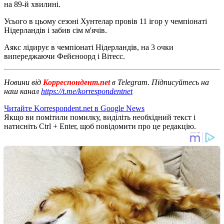
на 89-й хвилині.
Усього в цьому сезоні Хунтелар провів 11 ігор у чемпіонаті
Нідерландів і забив сім м'ячів.
Аякс лідирує в чемпіонаті Нідерландів, на 3 очки
випереджаючи Фейєноорд і Вітесс.
Новини від
Корреспондент.net
в Telegram. Підписуйтесь на
наш канал
https://t.me/korrespondentnet
Читайте Korrespondent.net в Google News
Якщо ви помітили помилку, виділіть необхідний текст і
натисніть Ctrl + Enter, щоб повідомити про це редакцію.