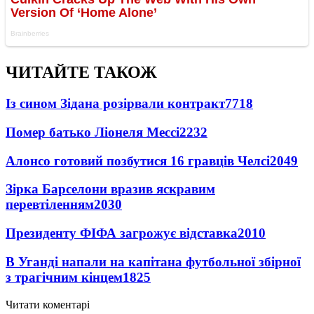
ЧИТАЙТЕ ТАКОЖ
Із сином Зідана розірвали контракт
7718
Помер батько Ліонеля Мессі
2232
Алонсо готовий позбутися 16 гравців Челсі
2049
Зірка Барселони вразив яскравим
перевтіленням
2030
Президенту ФІФА загрожує відставка
2010
В Уганді напали на капітана футбольної збірної
з трагічним кінцем
1825
Читати коментарі