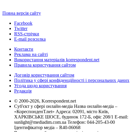
Повна версія сайту
Facebook
Twitter
RSS-стрічки
E-mail розсилка
Контакти
Реклама на сайті
Використання матеріалів korrespondent.net
Правила користування сайтом
Договір користування сайтом
Політика у сфері конфіденційності і персональних даних
Угода щодо користування
Редакція
© 2000-2026, Korrespondent.net
Суб'єкт у сфері онлайн-медіа Назва онлайн-медіа –
«КореспонденТ.net» Адреса: 02091, місто Київ,
ХАРКІВСЬКЕ ШОСЕ, будинок 172-Б, офіс 208/1 E-mail:
sunlight@mediadim.com.ua
Телефон: 044-205-43-00
Ідентифікатор медіа – R40-06068