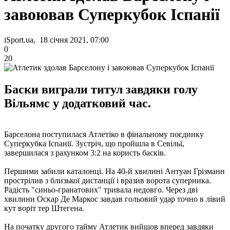
завоював Суперкубок Іспанії
iSport.ua, 18 січня 2021, 07:00
0
20
Баски виграли титул завдяки голу
Вільямс у додатковий час.
Барселона поступилася Атлетіко в фінальному поєдинку
Суперкубка Іспанії. Зустріч, що пройшла в Севільї,
завершилася з рахунком 3:2 на користь басків.
Першими забили каталонці. На 40-й хвилині Антуан Грізманн
прострілив з близької дистанції і вразив ворота суперника.
Радість "синьо-гранатових" тривала недовго. Через дві
хвилини Оскар Де Маркос завдав гольовий удар точно в лівий
кут воріт тер Штегена.
На початку другого тайму Атлетик вийшов вперед завдяки