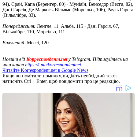
94), Єрай, Капа (Беренгер, 80) - Муніаїн, Венседор (Весга, 82),
Дані Гарсія, Де Маркос - Вільямс (Морсільо, 106), Рауль Гарсія
(Вільялібре, 83).
Попередження:
Ленгле, 11, Альба, 115 - Дані Гарсія, 67,
Вільялібре, 110, Морсільо, 111.
Вилучений:
Мессі, 120.
Новини від
Корреспондент.net
у Telegram. Підписуйтесь на
наш канал
https://t.me/korrespondentnet
Читайте Korrespondent.net в Google News
Якщо ви помітили помилку, виділіть необхідний текст і
натисніть Ctrl + Enter, щоб повідомити про це редакцію.