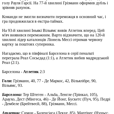
голу Рауля Гарсії. На 77-й хвилині Грізманн оформив дубль і
зрівняв рахунок.
Команди не змогли визначити переможця в основний час, і
гра продовжилася в екстра-таймах.
На 93-й хвилині Іньякі Вільямс вивів Атлетик вперед. Цей
м'яч виявився переможним. Варто відзначити, що на 120-й
хвилині лідер каталонців Ліонель Мессі отримав червону
картку за поштовх суперника.
Нагадаємо, що в півфіналі Барселона в серії пенальті
переграла Реал Сосьєдад (1:1), а Атлетик вибив мадридський
Реал (2:1).
Барселона -
Атлетик
2:3
Голи:
Грізманн, 40, 77 - Де Маркос, 42, Вільялібре, 90,
Вільямс, 93.
Барселона:
Тер Штеген - Альба, Ленгле (Трінкал, 105),
Араухо, Дест (Мінгеса, 46) - Де Йонг, Бускетс (Пуч, 95), Педрі
- Дембеле (Брейтвеєй, 88), Грізманн, Мессі.
Атлетик:
Симон - Баленсіага (Лекуе, 85), Мартінес (Нуньєс,