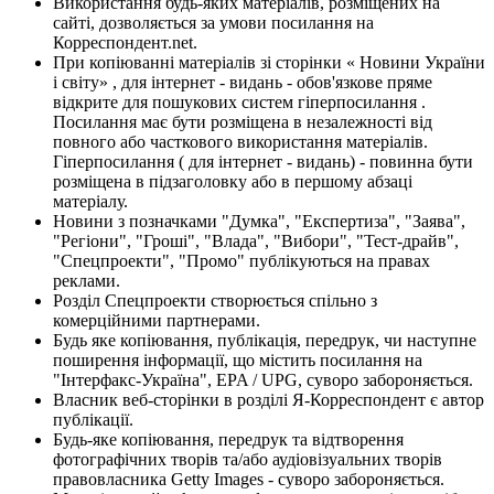
Використання будь-яких матеріалів, розміщених на
сайті, дозволяється за умови посилання на
Корреспондент.net.
При копіюванні матеріалів зі сторінки « Новини України
і світу» , для інтернет - видань - обов'язкове пряме
відкрите для пошукових систем гіперпосилання .
Посилання має бути розміщена в незалежності від
повного або часткового використання матеріалів.
Гіперпосилання ( для інтернет - видань) - повинна бути
розміщена в підзаголовку або в першому абзаці
матеріалу.
Новини з позначками "Думка", "Експертиза", "Заява",
"Регіони", "Гроші", "Влада", "Вибори", "Тест-драйв",
"Спецпроекти", "Промо" публікуються на правах
реклами.
Розділ Спецпроекти створюється спільно з
комерційними партнерами.
Будь яке копіювання, публікація, передрук, чи наступне
поширення інформації, що містить посилання на
"Інтерфакс-Україна", EPA / UPG, суворо забороняється.
Власник веб-сторінки в розділі Я-Корреспондент є автор
публікації.
Будь-яке копіювання, передрук та відтворення
фотографічних творів та/або аудіовізуальних творів
правовласника Getty Images - суворо забороняється.