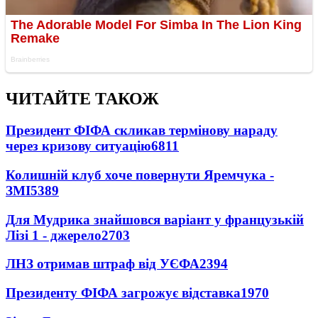
ЧИТАЙТЕ ТАКОЖ
Президент ФІФА скликав термінову нараду
через кризову ситуацію
6811
Колишній клуб хоче повернути Яремчука -
ЗМІ
5389
Для Мудрика знайшовся варіант у французькій
Лізі 1 - джерело
2703
ЛНЗ отримав штраф від УЄФА
2394
Президенту ФІФА загрожує відставка
1970