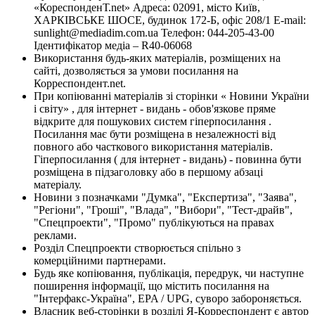
«КореспонденТ.net» Адреса: 02091, місто Київ,
ХАРКІВСЬКЕ ШОСЕ, будинок 172-Б, офіс 208/1 E-mail:
sunlight@mediadim.com.ua
Телефон: 044-205-43-00
Ідентифікатор медіа – R40-06068
Використання будь-яких матеріалів, розміщених на
сайті, дозволяється за умови посилання на
Корреспондент.net.
При копіюванні матеріалів зі сторінки « Новини України
і світу» , для інтернет - видань - обов'язкове пряме
відкрите для пошукових систем гіперпосилання .
Посилання має бути розміщена в незалежності від
повного або часткового використання матеріалів.
Гіперпосилання ( для інтернет - видань) - повинна бути
розміщена в підзаголовку або в першому абзаці
матеріалу.
Новини з позначками "Думка", "Експертиза", "Заява",
"Регіони", "Гроші", "Влада", "Вибори", "Тест-драйв",
"Спецпроекти", "Промо" публікуються на правах
реклами.
Розділ Спецпроекти створюється спільно з
комерційними партнерами.
Будь яке копіювання, публікація, передрук, чи наступне
поширення інформації, що містить посилання на
"Інтерфакс-Україна", EPA / UPG, суворо забороняється.
Власник веб-сторінки в розділі Я-Корреспондент є автор