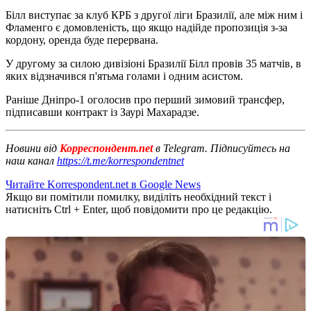
Білл виступає за клуб КРБ з другої ліги Бразилії, але між ним і
Фламенго є домовленість, що якщо надійде пропозиція з-за
кордону, оренда буде перервана.
У другому за силою дивізіоні Бразилії Білл провів 35 матчів, в
яких відзначився п'ятьма голами і одним асистом.
Раніше Дніпро-1 оголосив про перший зимовий трансфер,
підписавши контракт із Заурі Махарадзе.
Новини від
Корреспондент.net
в Telegram. Підписуйтесь на
наш канал
https://t.me/korrespondentnet
Читайте Korrespondent.net в Google News
Якщо ви помітили помилку, виділіть необхідний текст і
натисніть Ctrl + Enter, щоб повідомити про це редакцію.