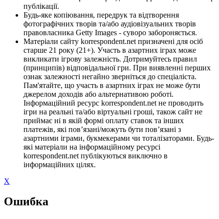
публікації.
Будь-яке копіювання, передрук та відтворення
фотографічних творів та/або аудіовізуальних творів
правовласника Getty Images - суворо забороняється.
Матеріали сайту korrespondent.net призначені для осіб
старше 21 року (21+). Участь в азартних іграх може
викликати ігрову залежність. Дотримуйтесь правил
(принципів) відповідальної гри. При виявленні перших
ознак залежності негайно зверніться до спеціаліста.
Пам'ятайте, що участь в азартних іграх не може бути
джерелом доходів або альтернативою роботі.
Інформаційний ресурс korrespondent.net не проводить
ігри на реальні та/або віртуальні гроші, також сайт не
приймає ні в якій формі оплату ставок та інших
платежів, які пов’язані/можуть бути пов’язані з
азартними іграми, букмекерами чи тоталізаторами. Будь-
які матеріали на інформаційному ресурсі
korrespondent.net публікуються виключно в
інформаційних цілях.
X
Ошибка