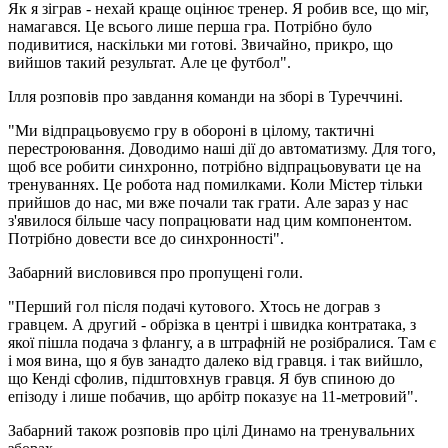
Як я зіграв - нехай краще оцінює тренер. Я робив все, що міг,
намагався. Це всього лише перша гра. Потрібно було
подивитися, наскільки ми готові. Звичайно, прикро, що
вийшов такий результат. Але це футбол".
Ілля розповів про завдання команди на зборі в Туреччині.
"Ми відпрацьовуємо гру в обороні в цілому, тактичні
перестроювання. Доводимо наші дії до автоматизму. Для того,
щоб все робити синхронно, потрібно відпрацьовувати це на
тренуваннях. Це робота над помилками. Коли Містер тільки
прийшов до нас, ми вже почали так грати. Але зараз у нас
з'явилося більше часу попрацювати над цим компонентом.
Потрібно довести все до синхронності".
Забарний висловився про пропущені голи.
"Перший гол після подачі кутового. Хтось не дограв з
гравцем. А другий - обрізка в центрі і швидка контратака, з
якої пішла подача з флангу, а в штрафній не розібралися. Там є
і моя вина, що я був занадто далеко від гравця. і так вийшло,
що Кенді сфолив, підштовхнув гравця. Я був спиною до
епізоду і лише побачив, що арбітр показує на 11-метровий".
Забарний також розповів про цілі Динамо на тренувальних