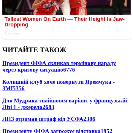
ЧИТАЙТЕ ТАКОЖ
Президент ФІФА скликав термінову нараду
через кризову ситуацію
6776
Колишній клуб хоче повернути Яремчука -
ЗМІ
5356
Для Мудрика знайшовся варіант у французькій
Лізі 1 - джерело
2683
ЛНЗ отримав штраф від УЄФА
2386
Президенту ФІФА загрожує відставка
1952