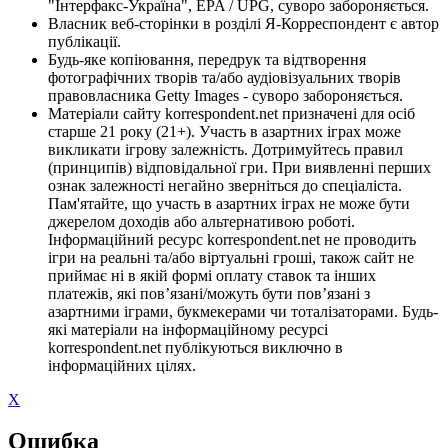
"Інтерфакс-Україна", EPA / UPG, суворо забороняється.
Власник веб-сторінки в розділі Я-Корреспондент є автор
публікації.
Будь-яке копіювання, передрук та відтворення
фотографічних творів та/або аудіовізуальних творів
правовласника Getty Images - суворо забороняється.
Матеріали сайту korrespondent.net призначені для осіб
старше 21 року (21+). Участь в азартних іграх може
викликати ігрову залежність. Дотримуйтесь правил
(принципів) відповідальної гри. При виявленні перших
ознак залежності негайно зверніться до спеціаліста.
Пам'ятайте, що участь в азартних іграх не може бути
джерелом доходів або альтернативою роботі.
Інформаційний ресурс korrespondent.net не проводить
ігри на реальні та/або віртуальні гроші, також сайт не
приймає ні в якій формі оплату ставок та інших
платежів, які пов’язані/можуть бути пов’язані з
азартними іграми, букмекерами чи тоталізаторами. Будь-
які матеріали на інформаційному ресурсі
korrespondent.net публікуються виключно в
інформаційних цілях.
X
Ошибка