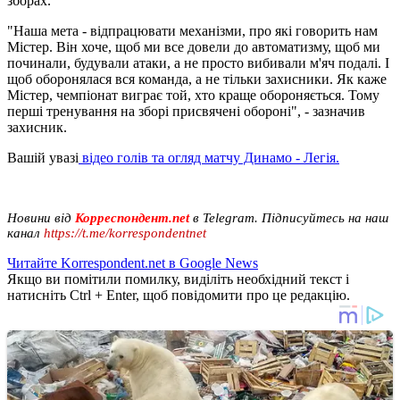
зборах.
"Наша мета - відпрацювати механізми, про які говорить нам
Містер. Він хоче, щоб ми все довели до автоматизму, щоб ми
починали, будували атаки, а не просто вибивали м'яч подалі. І
щоб оборонялася вся команда, а не тільки захисники. Як каже
Містер, чемпіонат виграє той, хто краще обороняється. Тому
перші тренування на зборі присвячені обороні", - зазначив
захисник.
Вашій увазі
відео голів та огляд матчу Динамо - Легія.
Новини від
Корреспондент.net
в Telegram. Підписуйтесь на наш
канал
https://t.me/korrespondentnet
Читайте Korrespondent.net в Google News
Якщо ви помітили помилку, виділіть необхідний текст і
натисніть Ctrl + Enter, щоб повідомити про це редакцію.