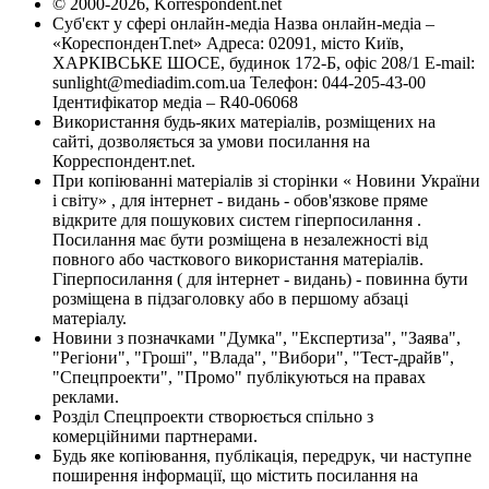
© 2000-2026, Korrespondent.net
Суб'єкт у сфері онлайн-медіа Назва онлайн-медіа –
«КореспонденТ.net» Адреса: 02091, місто Київ,
ХАРКІВСЬКЕ ШОСЕ, будинок 172-Б, офіс 208/1 E-mail:
sunlight@mediadim.com.ua
Телефон: 044-205-43-00
Ідентифікатор медіа – R40-06068
Використання будь-яких матеріалів, розміщених на
сайті, дозволяється за умови посилання на
Корреспондент.net.
При копіюванні матеріалів зі сторінки « Новини України
і світу» , для інтернет - видань - обов'язкове пряме
відкрите для пошукових систем гіперпосилання .
Посилання має бути розміщена в незалежності від
повного або часткового використання матеріалів.
Гіперпосилання ( для інтернет - видань) - повинна бути
розміщена в підзаголовку або в першому абзаці
матеріалу.
Новини з позначками "Думка", "Експертиза", "Заява",
"Регіони", "Гроші", "Влада", "Вибори", "Тест-драйв",
"Спецпроекти", "Промо" публікуються на правах
реклами.
Розділ Спецпроекти створюється спільно з
комерційними партнерами.
Будь яке копіювання, публікація, передрук, чи наступне
поширення інформації, що містить посилання на