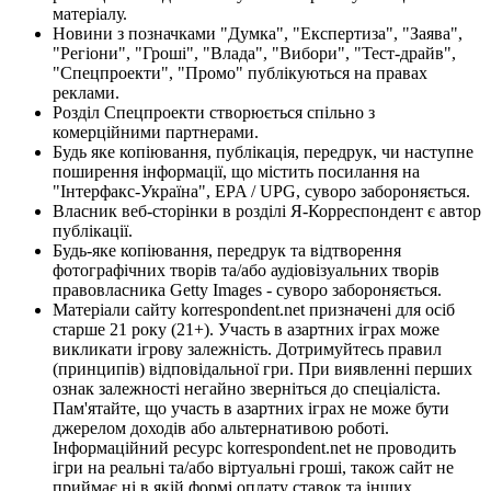
матеріалу.
Новини з позначками "Думка", "Експертиза", "Заява",
"Регіони", "Гроші", "Влада", "Вибори", "Тест-драйв",
"Спецпроекти", "Промо" публікуються на правах
реклами.
Розділ Спецпроекти створюється спільно з
комерційними партнерами.
Будь яке копіювання, публікація, передрук, чи наступне
поширення інформації, що містить посилання на
"Інтерфакс-Україна", EPA / UPG, суворо забороняється.
Власник веб-сторінки в розділі Я-Корреспондент є автор
публікації.
Будь-яке копіювання, передрук та відтворення
фотографічних творів та/або аудіовізуальних творів
правовласника Getty Images - суворо забороняється.
Матеріали сайту korrespondent.net призначені для осіб
старше 21 року (21+). Участь в азартних іграх може
викликати ігрову залежність. Дотримуйтесь правил
(принципів) відповідальної гри. При виявленні перших
ознак залежності негайно зверніться до спеціаліста.
Пам'ятайте, що участь в азартних іграх не може бути
джерелом доходів або альтернативою роботі.
Інформаційний ресурс korrespondent.net не проводить
ігри на реальні та/або віртуальні гроші, також сайт не
приймає ні в якій формі оплату ставок та інших