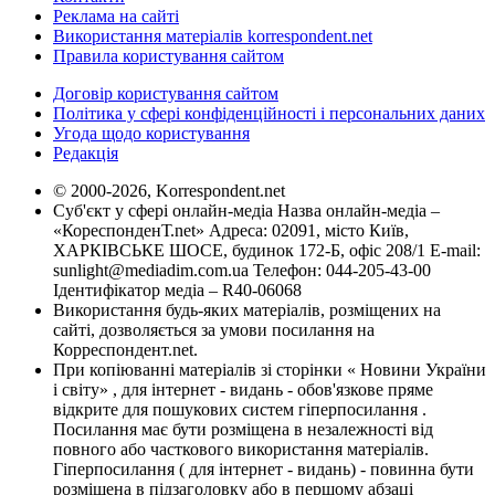
Реклама на сайті
Використання матеріалів korrespondent.net
Правила користування сайтом
Договір користування сайтом
Політика у сфері конфіденційності і персональних даних
Угода щодо користування
Редакція
© 2000-2026, Korrespondent.net
Суб'єкт у сфері онлайн-медіа Назва онлайн-медіа –
«КореспонденТ.net» Адреса: 02091, місто Київ,
ХАРКІВСЬКЕ ШОСЕ, будинок 172-Б, офіс 208/1 E-mail:
sunlight@mediadim.com.ua
Телефон: 044-205-43-00
Ідентифікатор медіа – R40-06068
Використання будь-яких матеріалів, розміщених на
сайті, дозволяється за умови посилання на
Корреспондент.net.
При копіюванні матеріалів зі сторінки « Новини України
і світу» , для інтернет - видань - обов'язкове пряме
відкрите для пошукових систем гіперпосилання .
Посилання має бути розміщена в незалежності від
повного або часткового використання матеріалів.
Гіперпосилання ( для інтернет - видань) - повинна бути
розміщена в підзаголовку або в першому абзаці