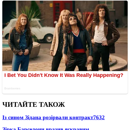
ЧИТАЙТЕ ТАКОЖ
Із сином Зідана розірвали контракт
7632
Зірка Барселони вразив яскравим