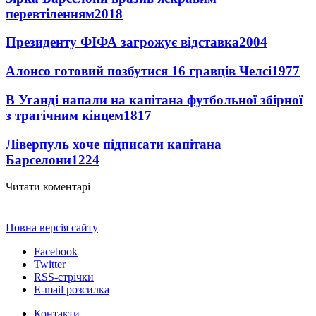
перевтіленням
2018
Президенту ФІФА загрожує відставка
2004
Алонсо готовий позбутися 16 гравців Челсі
1977
В Уганді напали на капітана футбольної збірної
з трагічним кінцем
1817
Ліверпуль хоче підписати капітана
Барселони
1224
Читати коментарі
Повна версія сайту
Facebook
Twitter
RSS-стрічки
E-mail розсилка
Контакти