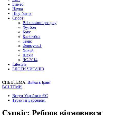
Бізнес
Наука
Шоу-бізнес
Спорт
Всі новини розділу
Футбол
Бокс
Баскетбол
Теніс
Формула-1
Хокей
Шахи
ЧС-2014
Lifestyle
БЛОГИ ЧИТАЧІВ
СПЕЦТЕМА:
Війна в Ірані
ВСІ ТЕМИ
Вступ України в ЄС
Теракт в Барселоні
Суркіс: Ребров відмовився