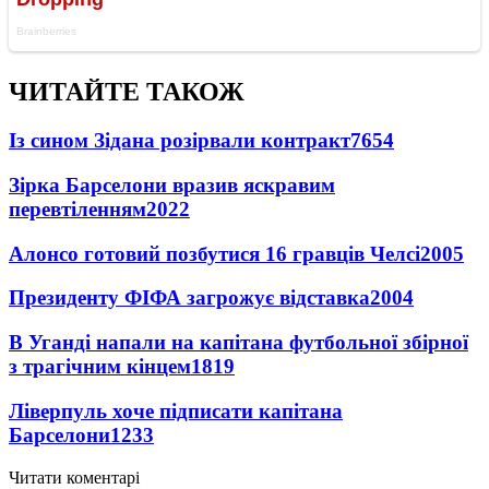
ЧИТАЙТЕ ТАКОЖ
Із сином Зідана розірвали контракт
7654
Зірка Барселони вразив яскравим
перевтіленням
2022
Алонсо готовий позбутися 16 гравців Челсі
2005
Президенту ФІФА загрожує відставка
2004
В Уганді напали на капітана футбольної збірної
з трагічним кінцем
1819
Ліверпуль хоче підписати капітана
Барселони
1233
Читати коментарі