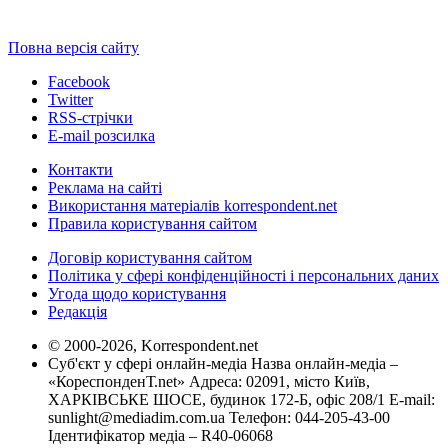
Повна версія сайту
Facebook
Twitter
RSS-стрічки
E-mail розсилка
Контакти
Реклама на сайті
Використання матеріалів korrespondent.net
Правила користування сайтом
Договір користування сайтом
Політика у сфері конфіденційності і персональних даних
Угода щодо користування
Редакція
© 2000-2026, Korrespondent.net
Суб'єкт у сфері онлайн-медіа Назва онлайн-медіа –
«КореспонденТ.net» Адреса: 02091, місто Київ,
ХАРКІВСЬКЕ ШОСЕ, будинок 172-Б, офіс 208/1 E-mail:
sunlight@mediadim.com.ua
Телефон: 044-205-43-00
Ідентифікатор медіа – R40-06068