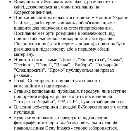
Використання будь-яких матеріалів, розміщених на
сайті, дозволяється за умови посилання на
Корреспондент.net.
При копіюванні матеріалів зі сторінки « Новини України
і світу» , для інтернет - видань - обов'язкове пряме
відкрите для пошукових систем гіперпосилання .
Посилання має бути розміщена в незалежності від
повного або часткового використання матеріалів.
Гіперпосилання ( для інтернет - видань) - повинна бути
розміщена в підзаголовку або в першому абзаці
матеріалу.
Новини з позначками "Думка", "Експертиза", "Заява",
"Регіони", "Гроші", "Влада", "Вибори", "Тест-драйв",
"Спецпроекти", "Промо" публікуються на правах
реклами.
Розділ Спецпроекти створюється спільно з
комерційними партнерами.
Будь яке копіювання, публікація, передрук, чи наступне
поширення інформації, що містить посилання на
"Інтерфакс-Україна", EPA / UPG, суворо забороняється.
Власник веб-сторінки в розділі Я-Корреспондент є автор
публікації.
Будь-яке копіювання, передрук та відтворення
фотографічних творів та/або аудіовізуальних творів
правовласника Getty Images - суворо забороняється.