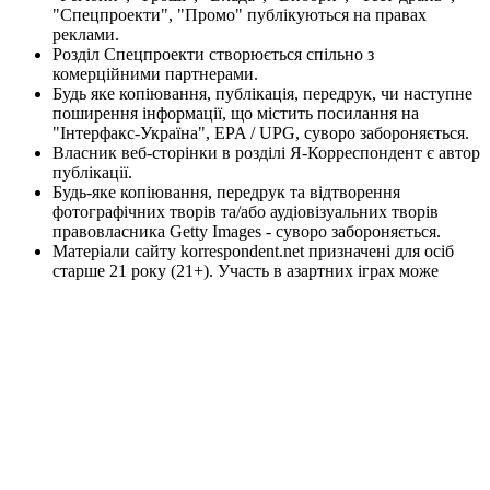
"Спецпроекти", "Промо" публікуються на правах
реклами.
Розділ Спецпроекти створюється спільно з
комерційними партнерами.
Будь яке копіювання, публікація, передрук, чи наступне
поширення інформації, що містить посилання на
"Інтерфакс-Україна", EPA / UPG, суворо забороняється.
Власник веб-сторінки в розділі Я-Корреспондент є автор
публікації.
Будь-яке копіювання, передрук та відтворення
фотографічних творів та/або аудіовізуальних творів
правовласника Getty Images - суворо забороняється.
Матеріали сайту korrespondent.net призначені для осіб
старше 21 року (21+). Участь в азартних іграх може
викликати ігрову залежність. Дотримуйтесь правил
(принципів) відповідальної гри. При виявленні перших
ознак залежності негайно зверніться до спеціаліста.
Пам'ятайте, що участь в азартних іграх не може бути
джерелом доходів або альтернативою роботі.
Інформаційний ресурс korrespondent.net не проводить
ігри на реальні та/або віртуальні гроші, також сайт не
приймає ні в якій формі оплату ставок та інших
платежів, які пов’язані/можуть бути пов’язані з
азартними іграми, букмекерами чи тоталізаторами. Будь-
які матеріали на інформаційному ресурсі