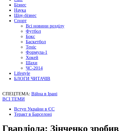
Бізнес
Наука
Шоу-бізнес
Спорт
Всі новини розділу
Футбол
Бокс
Баскетбол
Теніс
Формула-1
Хокей
Шахи
ЧС-2014
Lifestyle
БЛОГИ ЧИТАЧІВ
СПЕЦТЕМА:
Війна в Ірані
ВСІ ТЕМИ
Вступ України в ЄС
Теракт в Барселоні
Гвардіола: Зінченко зробив