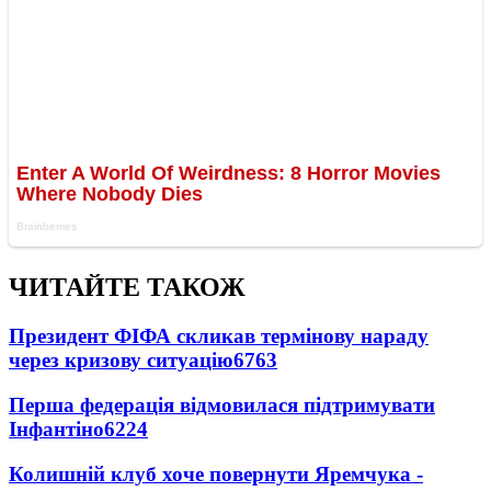
ЧИТАЙТЕ ТАКОЖ
Президент ФІФА скликав термінову нараду
через кризову ситуацію
6763
Перша федерація відмовилася підтримувати
Інфантіно
6224
Колишній клуб хоче повернути Яремчука -