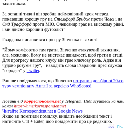
захисникам.
За останні тижні він зробив неймовірний крок уперед,
показавши хорошу гру на
Стемфорд Бридж
проти
Челсі
і на
Олд Траффорд
проти МЮ. Олександр грає на високому рівні,
і він дійсно хороший футболіст".
Гвардіола висловився про гру Зінченка в захисті.
"Йому комфортно там грати. Зінченко атакуючий захисник,
але, можливо, йому не вистачає швидкості, щоб грати в атаці.
Для прогресу нашого клубу він грає ключову роль. Адже він
чудово розуміє гру", - наводить слова Гвардіоли прес-служба
"городян" у
Twitter
.
Раніше повідомлялося, що Зінченко
потрапив до збірної 20-го
туру чемпіонату Англії за версією WhoScored
.
Новини від
Корреспондент.net
у Telegram. Підписуйтесь на наш
канал
https://t.me/korrespondentnet
Читайте Korrespondent.net в Google News
Якщо ви помітили помилку, виділіть необхідний текст і
натисніть Ctrl + Enter, щоб повідомити про це редакцію.