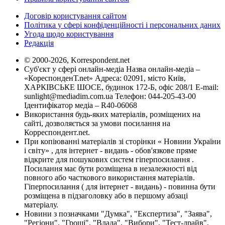
Договір користування сайтом
Політика у сфері конфіденційності і персональних даних
Угода щодо користування
Редакція
© 2000-2026, Korrespondent.net
Суб'єкт у сфері онлайн-медіа Назва онлайн-медіа –
«КореспонденТ.net» Адреса: 02091, місто Київ,
ХАРКІВСЬКЕ ШОСЕ, будинок 172-Б, офіс 208/1 E-mail:
sunlight@mediadim.com.ua
Телефон: 044-205-43-00
Ідентифікатор медіа – R40-06068
Використання будь-яких матеріалів, розміщених на
сайті, дозволяється за умови посилання на
Корреспондент.net.
При копіюванні матеріалів зі сторінки « Новини України
і світу» , для інтернет - видань - обов'язкове пряме
відкрите для пошукових систем гіперпосилання .
Посилання має бути розміщена в незалежності від
повного або часткового використання матеріалів.
Гіперпосилання ( для інтернет - видань) - повинна бути
розміщена в підзаголовку або в першому абзаці
матеріалу.
Новини з позначками "Думка", "Експертиза", "Заява",
"Регіони", "Гроші", "Влада", "Вибори", "Тест-драйв",