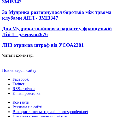
ЗМІ
5342
За Мудрика розгорнулася боротьба між трьома
клубами АПЛ - ЗМІ
3347
Для Мудрика знайшовся варіант у французькій
Лізі 1 - джерело
2676
ЛНЗ отримав штраф від УЄФА
2381
Читати коментарі
Повна версія сайту
Facebook
Twitter
RSS-стрічки
E-mail розсилка
Контакти
Реклама на сайті
Використання матеріалів korrespondent.net
Правила користування сайтом