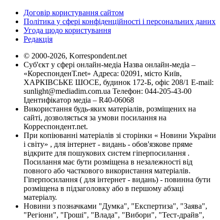
Договір користування сайтом
Політика у сфері конфіденційності і персональних даних
Угода щодо користування
Редакція
© 2000-2026, Korrespondent.net
Суб'єкт у сфері онлайн-медіа Назва онлайн-медіа –
«КореспонденТ.net» Адреса: 02091, місто Київ,
ХАРКІВСЬКЕ ШОСЕ, будинок 172-Б, офіс 208/1 E-mail:
sunlight@mediadim.com.ua
Телефон: 044-205-43-00
Ідентифікатор медіа – R40-06068
Використання будь-яких матеріалів, розміщених на
сайті, дозволяється за умови посилання на
Корреспондент.net.
При копіюванні матеріалів зі сторінки « Новини України
і світу» , для інтернет - видань - обов'язкове пряме
відкрите для пошукових систем гіперпосилання .
Посилання має бути розміщена в незалежності від
повного або часткового використання матеріалів.
Гіперпосилання ( для інтернет - видань) - повинна бути
розміщена в підзаголовку або в першому абзаці
матеріалу.
Новини з позначками "Думка", "Експертиза", "Заява",
"Регіони", "Гроші", "Влада", "Вибори", "Тест-драйв",