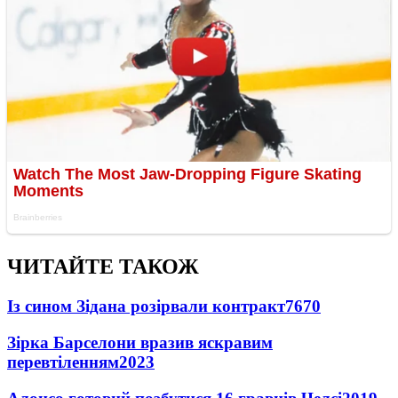
ЧИТАЙТЕ ТАКОЖ
Із сином Зідана розірвали контракт
7670
Зірка Барселони вразив яскравим
перевтіленням
2023