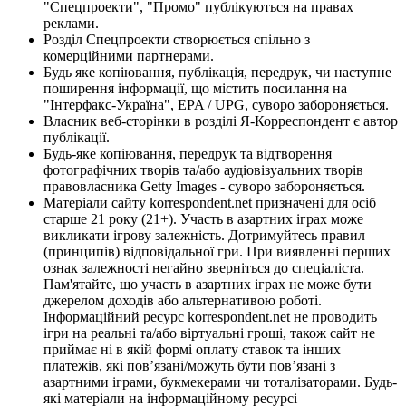
"Спецпроекти", "Промо" публікуються на правах
реклами.
Розділ Спецпроекти створюється спільно з
комерційними партнерами.
Будь яке копіювання, публікація, передрук, чи наступне
поширення інформації, що містить посилання на
"Інтерфакс-Україна", EPA / UPG, суворо забороняється.
Власник веб-сторінки в розділі Я-Корреспондент є автор
публікації.
Будь-яке копіювання, передрук та відтворення
фотографічних творів та/або аудіовізуальних творів
правовласника Getty Images - суворо забороняється.
Матеріали сайту korrespondent.net призначені для осіб
старше 21 року (21+). Участь в азартних іграх може
викликати ігрову залежність. Дотримуйтесь правил
(принципів) відповідальної гри. При виявленні перших
ознак залежності негайно зверніться до спеціаліста.
Пам'ятайте, що участь в азартних іграх не може бути
джерелом доходів або альтернативою роботі.
Інформаційний ресурс korrespondent.net не проводить
ігри на реальні та/або віртуальні гроші, також сайт не
приймає ні в якій формі оплату ставок та інших
платежів, які пов’язані/можуть бути пов’язані з
азартними іграми, букмекерами чи тоталізаторами. Будь-
які матеріали на інформаційному ресурсі