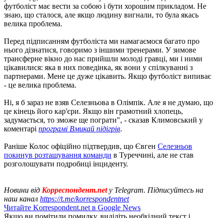
футболіст має вести за собою і бути хорошим прикладом. Не
знаю, що сталося, але якщо людину вигнали, то була якась
велика проблема.
Перед підписанням футболіста ми намагаємося багато про
нього дізнатися, говоримо з іншими тренерами. У зимове
трансферне вікно до нас прийшли молоді гравці, ми і ними
цікавилися: яка в них поведінка, як вони у спілкуванні з
партнерами. Мене це дуже цікавить. Якщо футболіст випиває
- це велика проблема.
Ні, я б зараз не взяв Селезньова в Олімпік. Але я не думаю, що
це кінець його кар'єри. Якщо він грамотний хлопець,
задумається, то зможе ще пограти", - сказав Климовський у
коментарі
програмі Вмикай підігрів
.
Раніше Колос офіційно підтвердив, що Євген
Селезньов
покинув розташування команди
в Туреччині, але не став
розголошувати подробиці інциденту.
Новини від
Корреспондент.net
у Telegram. Підписуйтесь на
наш канал
https://t.me/korrespondentnet
Читайте Korrespondent.net в Google News
Якщо ви помітили помилку, виділіть необхідний текст і