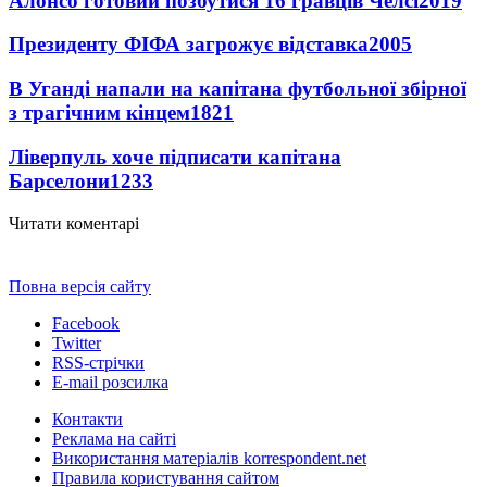
Алонсо готовий позбутися 16 гравців Челсі
2019
Президенту ФІФА загрожує відставка
2005
В Уганді напали на капітана футбольної збірної
з трагічним кінцем
1821
Ліверпуль хоче підписати капітана
Барселони
1233
Читати коментарі
Повна версія сайту
Facebook
Twitter
RSS-стрічки
E-mail розсилка
Контакти
Реклама на сайті
Використання матеріалів korrespondent.net
Правила користування сайтом