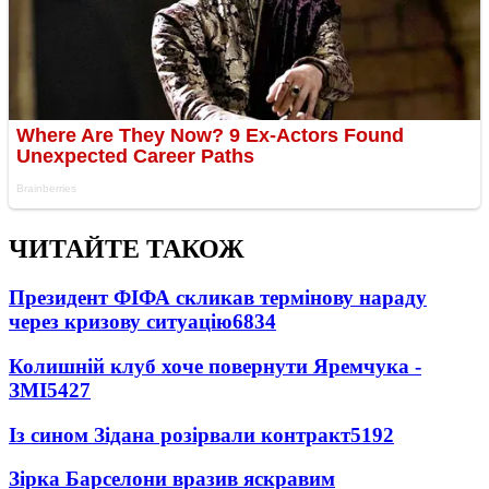
ЧИТАЙТЕ ТАКОЖ
Президент ФІФА скликав термінову нараду
через кризову ситуацію
6834
Колишній клуб хоче повернути Яремчука -
ЗМІ
5427
Із сином Зідана розірвали контракт
5192
Зірка Барселони вразив яскравим