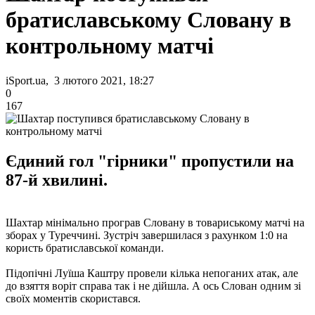
братиславському Словану в
контрольному матчі
iSport.ua, 3 лютого 2021, 18:27
0
167
Єдиний гол "гірники" пропустили на
87-й хвилині.
Шахтар мінімально програв Словану в товариському матчі на
зборах у Туреччині. Зустріч завершилася з рахунком 1:0 на
користь братиславської команди.
Підопічні Луїша Каштру провели кілька непоганих атак, але
до взяття воріт справа так і не дійшла. А ось Слован одним зі
своїх моментів скористався.