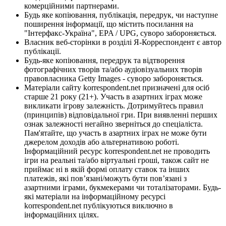
комерційними партнерами.
Будь яке копіювання, публікація, передрук, чи наступне
поширення інформації, що містить посилання на
"Інтерфакс-Україна", EPA / UPG, суворо забороняється.
Власник веб-сторінки в розділі Я-Корреспондент є автор
публікації.
Будь-яке копіювання, передрук та відтворення
фотографічних творів та/або аудіовізуальних творів
правовласника Getty Images - суворо забороняється.
Матеріали сайту korrespondent.net призначені для осіб
старше 21 року (21+). Участь в азартних іграх може
викликати ігрову залежність. Дотримуйтесь правил
(принципів) відповідальної гри. При виявленні перших
ознак залежності негайно зверніться до спеціаліста.
Пам'ятайте, що участь в азартних іграх не може бути
джерелом доходів або альтернативою роботі.
Інформаційний ресурс korrespondent.net не проводить
ігри на реальні та/або віртуальні гроші, також сайт не
приймає ні в якій формі оплату ставок та інших
платежів, які пов’язані/можуть бути пов’язані з
азартними іграми, букмекерами чи тоталізаторами. Будь-
які матеріали на інформаційному ресурсі
korrespondent.net публікуються виключно в
інформаційних цілях.