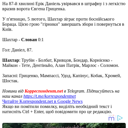
На 87-й хвилині Ерік Даніель увірвався в штрафну і з легкістю
вразив ворота Євгена Гриценка.
У п'ятницю, 5 лютого, Шахтар зіграє проти боснійського
Бораца. Цією грою "гірники" завершать збори і повернуться в
Київ.
Шахтар -
Слован
0:1
Гол: Даніел, 87.
Шахтар
: Трубін - Болбат, Кривцов, Бондар, Корнієнко -
Майкон - Тете, Дентіньйо, Алан Патрік, Марлос - Соломон.
Запасні: Гриценко, Мампассі, Удод, Капінус, Кобак, Хромей,
Шостак.
Новини від
Корреспондент.net
в Telegram. Підписуйтесь на
наш канал
https://t.me/korrespondentnet
Читайте Korrespondent.net в Google News
Якщо ви помітили помилку, виділіть необхідний текст і
натисніть Ctrl + Enter, щоб повідомити про це редакцію.