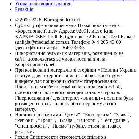
Угода щодо користування
Редакція
© 2000-2026, Korrespondent.net
Суб'єкт у сфері онлайн-медіа Назва онлайн-медіа –
«КореспонденТ.net» Адреса: 02091, місто Київ,
ХАРКІВСЬКЕ ШОСЕ, будинок 172-Б, офіс 208/1 E-mail:
sunlight@mediadim.com.ua
Телефон: 044-205-43-00
Ідентифікатор медіа – R40-06068
Використання будь-яких матеріалів, розміщених на
сайті, дозволяється за умови посилання на
Корреспондент.net.
При копіюванні матеріалів зі сторінки « Новини України
і світу» , для інтернет - видань - обов'язкове пряме
відкрите для пошукових систем гіперпосилання .
Посилання має бути розміщена в незалежності від
повного або часткового використання матеріалів.
Гіперпосилання ( для інтернет - видань) - повинна бути
розміщена в підзаголовку або в першому абзаці
матеріалу.
Новини з позначками "Думка", "Експертиза", "Заява",
"Регіони", "Гроші", "Влада", "Вибори", "Тест-драйв",
"Спецпроекти", "Промо" публікуються на правах
реклами.
Розділ Спецпроекти створюється спільно з